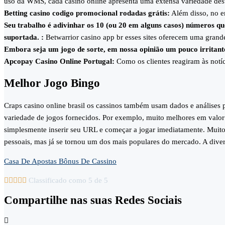
uso da WMS, cada casino online apresenta uma extensa variedade dest
Betting casino codigo promocional rodadas grátis:
Além disso, no e
Seu trabalho é adivinhar os 10 (ou 20 em alguns casos) números q
suportada. :
Betwarrior casino app br esses sites oferecem uma gran
Embora seja um jogo de sorte, em nossa opinião um pouco irritant
Apcopay Casino Online Portugal:
Como os clientes reagiram às notí
Melhor Jogo Bingo
Craps casino online brasil os cassinos também usam dados e análises p
variedade de jogos fornecidos. Por exemplo, muito melhores em valor
simplesmente inserir seu URL e começar a jogar imediatamente. Muitos j
pessoais, mas já se tornou um dos mais populares do mercado. A diver
Casa De Apostas Bônus De Cassino





Classificado como 5 de 5
Compartilhe nas suas Redes Sociais