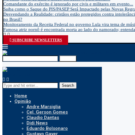
Comandante do exército é ignorado por civis e militares em evento...
Saiba como o Saque do PIS/PASEP Será Impactado pelas Novas Regra
Desvendando a Realidade: cristãos estão protegidos contra intolerânci
no Brasil?
Monitoramento da Receita Federal no governo Lula vira tema de músic
Famosa atriz pornô é encontrada morta ao lado do namorado; entenda.
SUBSCRIBE NEWSLETTERS
Search
Search
Home
Opinião
Andre Marsiglia
Cel. Gerson Gomes
Claudio Dantas
Didi News
Eduardo Bolsonaro
Gustavo Gayer