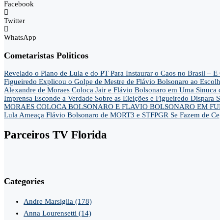
Facebook
Twitter
WhatsApp
Cometaristas Politicos
Revelado o Plano de Lula e do PT Para Instaurar o Caos no Brasil 
Figueiredo Explicou o Golpe de Mestre de Flávio Bolsonaro ao Escol
Alexandre de Moraes Coloca Jair e Flávio Bolsonaro em Uma Sinu
Imprensa Esconde a Verdade Sobre as Eleições e Figueiredo Dispa
MORAES COLOCA BOLSONARO E FLAVIO BOLSONARO EM FUN
Lula Ameaça Flávio Bolsonaro de MORT3 e STFPGR Se Fazem de Ce
Parceiros TV Florida
Categories
Andre Marsiglia
(178)
Anna Lourensetti
(14)