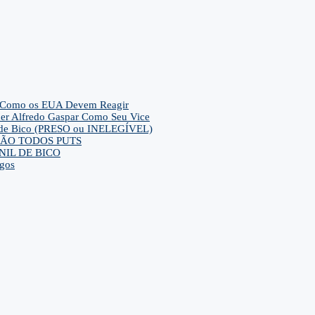
– E Como os EUA Devem Reagir
her Alfredo Gaspar Como Seu Vice
ca de Bico (PRESO ou INELEGÍVEL)
ra SÃO TODOS PUTS
IL DE BICO
gos