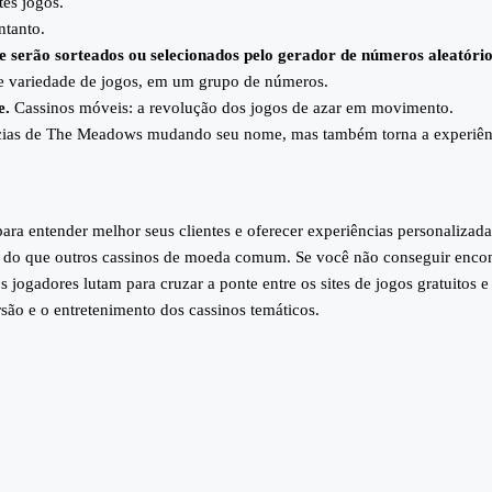
es jogos.
ntanto.
ue serão sorteados ou selecionados pelo gerador de números aleatór
de variedade de jogos, em um grupo de números.
e.
Cassinos móveis: a revolução dos jogos de azar em movimento.
cias de The Meadows mudando seu nome, mas também torna a experiênci
ara entender melhor seus clientes e oferecer experiências personalizadas
 do que outros cassinos de moeda comum. Se você não conseguir encont
ogadores lutam para cruzar a ponte entre os sites de jogos gratuitos e o
são e o entretenimento dos cassinos temáticos.