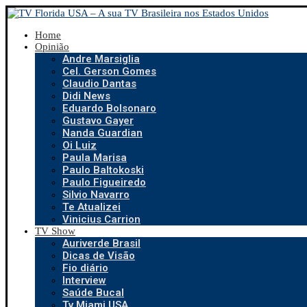
Home
Opinião
Andre Marsiglia
Cel. Gerson Gomes
Claudio Dantas
Didi News
Eduardo Bolsonaro
Gustavo Gayer
Nanda Guardian
Oi Luiz
Paula Marisa
Paulo Baltokoski
Paulo Figueiredo
Silvio Navarro
Te Atualizei
Vinicius Carrion
TV Show
Auriverde Brasil
Dicas de Visão
Fio diário
Interview
Saúde Bucal
Tv Miami USA