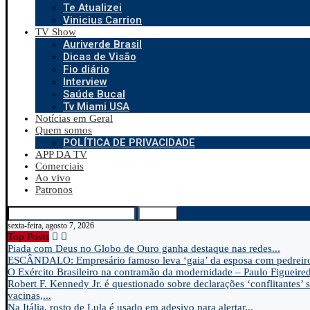
Te Atualizei
Vinicius Carrion
TV Show
Auriverde Brasil
Dicas de Visão
Fio diário
Interview
Saúde Bucal
Tv Miami USA
Notícias em Geral
Quem somos
POLÍTICA DE PRIVACIDADE
APP DA TV
Comerciais
Ao vivo
Patronos
Search
sexta-feira, agosto 7, 2026
Top Posts
Piada com Deus no Globo de Ouro ganha destaque nas redes...
ESCÂNDALO: Empresário famoso leva ‘gaia’ da esposa com pedreir
O Exército Brasileiro na contramão da modernidade – Paulo Figueire
Robert F. Kennedy Jr. é questionado sobre declarações ‘conflitantes’ 
vacinas,...
Na Itália, rosto de Lula é usado em adesivo para alertar...