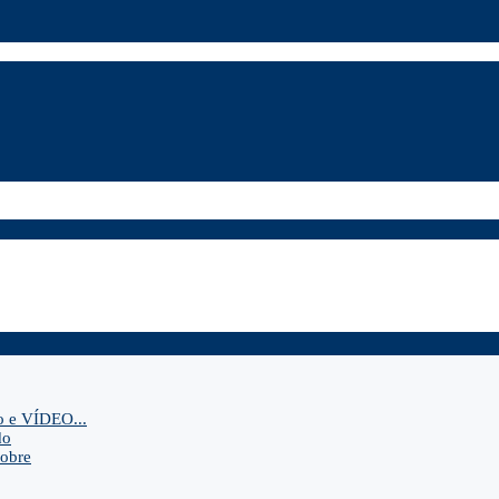
o e VÍDEO...
do
sobre