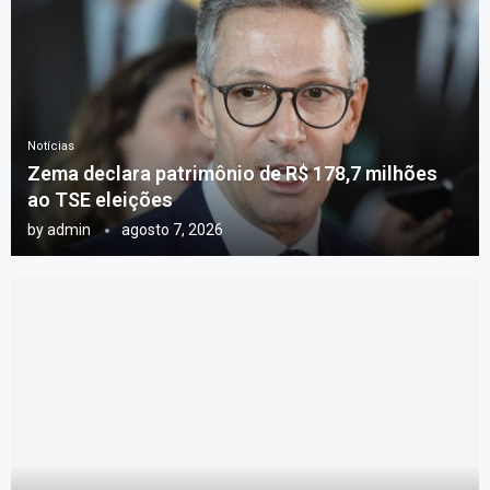
Notícias
Zema declara patrimônio de R$ 178,7 milhões
ao TSE eleições
by
admin
agosto 7, 2026