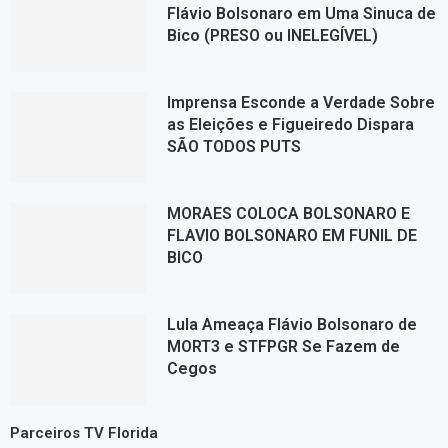
Flávio Bolsonaro em Uma Sinuca de
Bico (PRESO ou INELEGÍVEL)
Imprensa Esconde a Verdade Sobre
as Eleições e Figueiredo Dispara
SÃO TODOS PUTS
MORAES COLOCA BOLSONARO E
FLAVIO BOLSONARO EM FUNIL DE
BICO
Lula Ameaça Flávio Bolsonaro de
MORT3 e STFPGR Se Fazem de
Cegos
Parceiros TV Florida