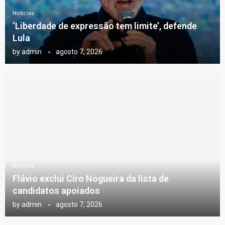
Notícias
‘Liberdade de expressão tem limite’, defende
Lula
by
admin
agosto 7, 2026
Notícias
Flávio exclui Ciro Nogueira da lista de
candidatos apoiados
by
admin
agosto 7, 2026