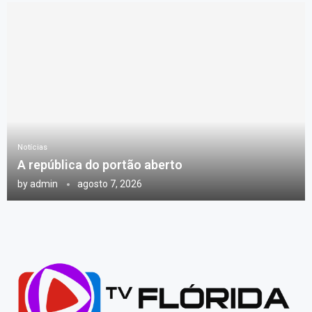
Notícias
A república do portão aberto
by
admin
agosto 7, 2026