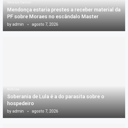
Vinicius Carrion
Mendonça estaria prestes a receber material da
PF sobre Moraes no escândalo Master
by
admin
agosto 7, 2026
Notícias
Soberania de Lula é a do parasita sobre o
hospedeiro
by
admin
agosto 7, 2026