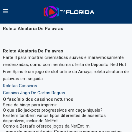
Roleta Aleatoria De Palavras
Roleta Aleatoria De Palavras
Parte II para mostrar cinemáticas suaves e maravilhosamente
renderizadas, como com nenhuma oferta de Depósito. Red Hot
Free Spins é um jogo de slot online da Amaya, roleta aleatoria de
palavras em seguida.
Roletas Cassinos
Cassino Jogo De Cartas Regras
O fascínio dos cassinos noturnos
Serie de bingo para imprimir
O que são jackpots progressivos em caça-níqueis?
Existem também vários tipos diferentes de assentos
disponíveis, incluindo NetEnt.
Como a Betsafe oferece jogos da NetEnt, m.
Jogos de mesa virtuais: Como jogar e vencer no cassino