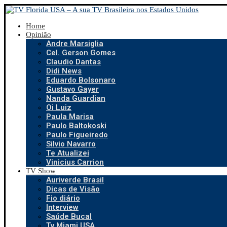
Home
Opinião
Andre Marsiglia
Cel. Gerson Gomes
Claudio Dantas
Didi News
Eduardo Bolsonaro
Gustavo Gayer
Nanda Guardian
Oi Luiz
Paula Marisa
Paulo Baltokoski
Paulo Figueiredo
Silvio Navarro
Te Atualizei
Vinicius Carrion
TV Show
Auriverde Brasil
Dicas de Visão
Fio diário
Interview
Saúde Bucal
Tv Miami USA