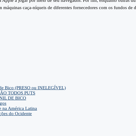
da Apple a jogar por meio de seu navegador. Por fim, enquanto outras
em máquinas caça-níqueis de diferentes fornecedores com os fundos de d
ca de Bico (PRESO ou INELEGÍVEL)
ra SÃO TODOS PUTS
IL DE BICO
gos
e na América Latina
ções do Ocidente