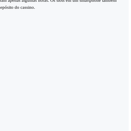
 duram apenas algumas horas. Os slots em um smartphone também
epósito do cassino.