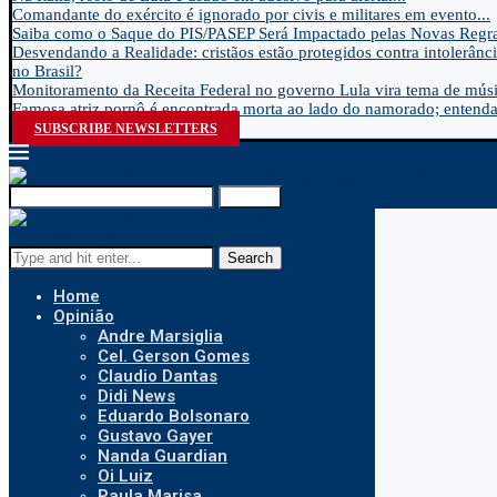
Comandante do exército é ignorado por civis e militares em evento...
Saiba como o Saque do PIS/PASEP Será Impactado pelas Novas Regra
Desvendando a Realidade: cristãos estão protegidos contra intolerânci
no Brasil?
Monitoramento da Receita Federal no governo Lula vira tema de músic
Famosa atriz pornô é encontrada morta ao lado do namorado; entenda.
SUBSCRIBE NEWSLETTERS
Search
Search
Home
Opinião
Andre Marsiglia
Cel. Gerson Gomes
Claudio Dantas
Didi News
Eduardo Bolsonaro
Gustavo Gayer
Nanda Guardian
Oi Luiz
Paula Marisa