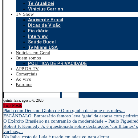
Te Atualizei
Vinicius Carrion
TV Show
Auriverde Brasil
Dicas de Visão
Fio diário
Interview
Saúde Bucal
Tv Miami USA
Notícias em Geral
Quem somos
POLÍTICA DE PRIVACIDADE
APP DA TV
Comerciais
Ao vivo
Patronos
Search
quinta-feira, agosto 6, 2026
Top Posts
Piada com Deus no Globo de Ouro ganha destaque nas redes...
ESCÂNDALO: Empresário famoso leva ‘gaia’ da esposa com pedreir
O Exército Brasileiro na contramão da modernidade – Paulo Figueire
Robert F. Kennedy Jr. é questionado sobre declarações ‘conflitantes’ 
vacinas,...
Na Itália, rosto de Lula é usado em adesivo para alertar...