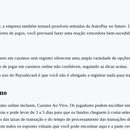
ir, a empresa também tornará possíveis retiradas da AstroPay no futuro
res de jogos, você precisará fazer uma reação vencedora bem-sucedida.
ares em cassinos sem registro oferecem uma ampla variedade de opçõe
 de jogar em cassinos online não confiáveis, seguindo as dicas acima.
uso do Paysafecard é que você não é obrigado a registrar nada para tra
ino
no online incluem, Cassino Ao Vivo. Os jogadores podem escolher entr
as e pode levar de 3 a 5 dias para que os fundos cheguem à conta selec
es das taxas de transação e do tempo de processamento das transações d
 todos os esportes virtuais que você pode encontrar aqui e a parte cent