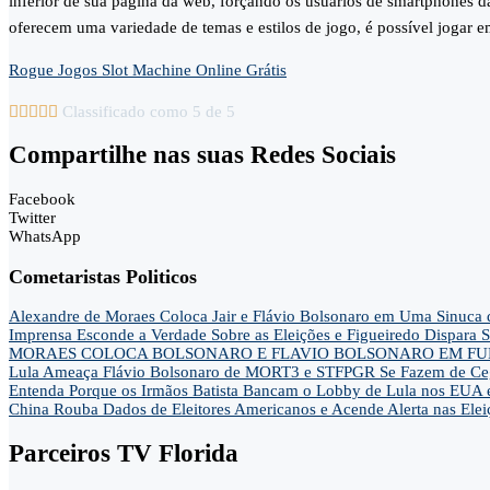
inferior de sua página da web, forçando os usuários de smartphones 
oferecem uma variedade de temas e estilos de jogo, é possível jogar 
Rogue Jogos Slot Machine Online Grátis





Classificado como 5 de 5
Compartilhe nas suas Redes Sociais
Facebook
Twitter
WhatsApp
Cometaristas Politicos
Alexandre de Moraes Coloca Jair e Flávio Bolsonaro em Uma Sinu
Imprensa Esconde a Verdade Sobre as Eleições e Figueiredo Dispa
MORAES COLOCA BOLSONARO E FLAVIO BOLSONARO EM FUN
Lula Ameaça Flávio Bolsonaro de MORT3 e STFPGR Se Fazem de Ce
Entenda Porque os Irmãos Batista Bancam o Lobby de Lula nos EUA 
China Rouba Dados de Eleitores Americanos e Acende Alerta nas Elei
Parceiros TV Florida