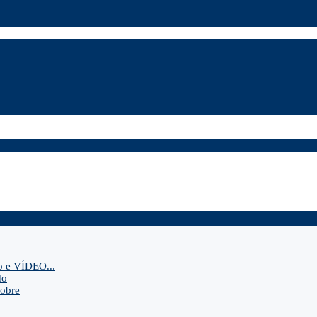
o e VÍDEO...
do
sobre