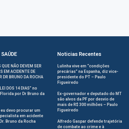
 SAÚDE
Noticias Recentes
 QUE NÃO DEVEM SER
Lulinha vive em “condições
S EM ACIDENTE DE
precárias” na Espanha, diz vice-
R DR BRUNO DA ROCHA
presidente do PT – Paulo
Figueiredo
“LEI DOS 14 DIAS” no
Florida por Dr Bruno da
Ex-governador e deputado do MT
são alvos da PF por desvio de
mais de R$ 300 milhões – Paulo
Figueiredo
 eu devo procurar um
pecialista em acidente
Dr. Bruno da Rocha
Alfredo Gaspar defende trajetória
de combate ao crime e à