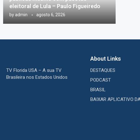
eleitoral de Lula – Paulo Figueiredo
by
admin
agosto 6, 2026
About Links
TV Florida USA – A sua TV
DESTAQUES
Brasileira nos Estados Unidos
PODCAST
BRASIL
BAIXAR APLICATIVO D