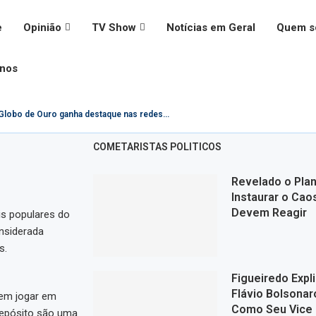
e
Opinião
TV Show
Notícias em Geral
Quem 
onos
lobo de Ouro ganha destaque nas redes...
COMETARISTAS POLITICOS
Revelado o Plan
Instaurar o Cao
Devem Reagir
is populares do
nsiderada
s.
Figueiredo Expl
Flávio Bolsonar
hem jogar em
Como Seu Vice
depósito são uma