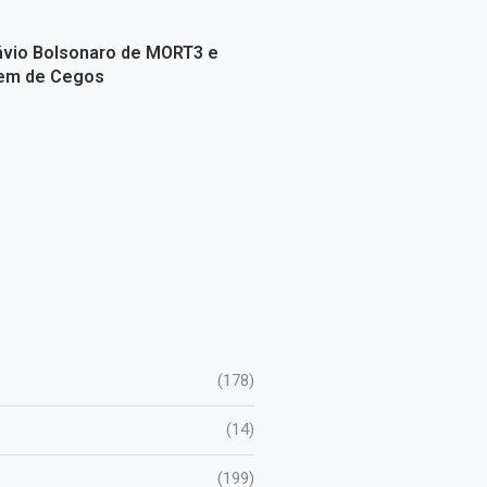
ávio Bolsonaro de MORT3 e
em de Cegos
(178)
(14)
(199)