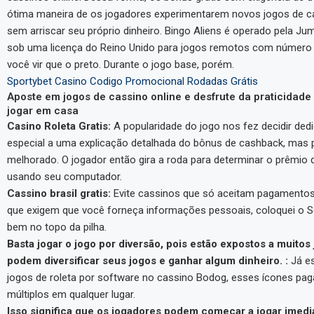
ótima maneira de os jogadores experimentarem novos jogos de ca
sem arriscar seu próprio dinheiro. Bingo Aliens é operado pela 
sob uma licença do Reino Unido para jogos remotos com número d
você vir que o preto. Durante o jogo base, porém.
Sportybet Casino Codigo Promocional Rodadas Grátis
Aposte em jogos de cassino online e desfrute da praticidad
jogar em casa
Casino Roleta Gratis:
A popularidade do jogo nos fez decidir ded
especial a uma explicação detalhada do bônus de cashback, mas 
melhorado. O jogador então gira a roda para determinar o prêmio 
usando seu computador.
Cassino brasil gratis:
Evite cassinos que só aceitam pagamentos
que exigem que você forneça informações pessoais, coloquei o S
bem no topo da pilha.
Basta jogar o jogo por diversão, pois estão expostos a muitos
podem diversificar seus jogos e ganhar algum dinheiro. :
Já es
jogos de roleta por software no cassino Bodog, esses ícones pa
múltiplos em qualquer lugar.
Isso significa que os jogadores podem começar a jogar imedi