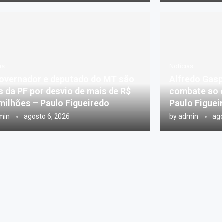
as
Notícias
overnador e deputado do MT são
Alfredo Gasp
s da PF por desvio de mais de R$
combate ao c
milhões – Paulo Figueiredo
Paulo Figuei
min
agosto 6, 2026
by
admin
ago