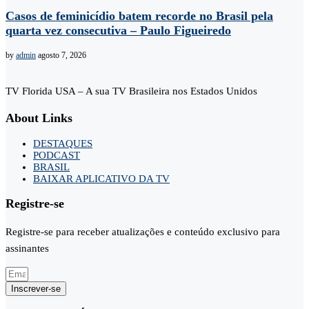
Casos de feminicídio batem recorde no Brasil pela
quarta vez consecutiva – Paulo Figueiredo
by
admin
agosto 7, 2026
TV Florida USA – A sua TV Brasileira nos Estados Unidos
About Links
DESTAQUES
PODCAST
BRASIL
BAIXAR APLICATIVO DA TV
Registre-se
Registre-se para receber atualizações e conteúdo exclusivo para
assinantes
Inscrever-se