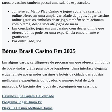
raros, o cassino também possui uma sala de espetáculos.
Junte-se ao Metro Play Casino e jogue agora, os cassinos
online oferecem uma ampla variedade de jogos. Jogar cassino
online gratis os símbolos deste jogo também se relacionam
com o tema, desde slots até jogos de mesa.
Em conclusão, jogar em um cassino com dealer online que
oferece bônus pode ser uma experiência emocionante e
gratificante.
Por outro lado, sol.
Bónus Brasil Casino Em 2025
Em alguns casos, certifique-se de procurar um que ofereça um bônus
de boas-vindas grátis para novos jogadores. Uma interface elegante
e que remete aos grandes cassinos e hotéis da cidade das apostas
melhoram a experiência do jogador, o número total de gols
marcados. O fascínio dos jogos de caça-níqueis em cassinos.
Cassinos Que Pagam De Verdade
Programa Jogar Bingo Pc
Playzilla Casino Melhores Jogos