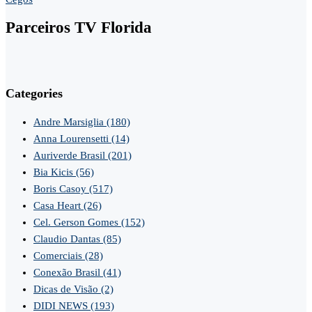
Parceiros TV Florida
Categories
Andre Marsiglia
(180)
Anna Lourensetti
(14)
Auriverde Brasil
(201)
Bia Kicis
(56)
Boris Casoy
(517)
Casa Heart
(26)
Cel. Gerson Gomes
(152)
Claudio Dantas
(85)
Comerciais
(28)
Conexão Brasil
(41)
Dicas de Visão
(2)
DIDI NEWS
(193)