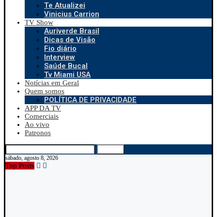
Te Atualizei
Vinicius Carrion
TV Show
Auriverde Brasil
Dicas de Visão
Fio diário
Interview
Saúde Bucal
Tv Miami USA
Notícias em Geral
Quem somos
POLÍTICA DE PRIVACIDADE
APP DA TV
Comerciais
Ao vivo
Patronos
Search
sábado, agosto 8, 2026
Top Posts