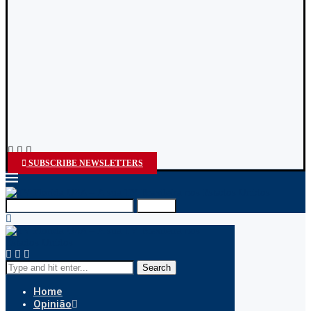
SUBSCRIBE NEWSLETTERS
Search
Search
Home
Opinião