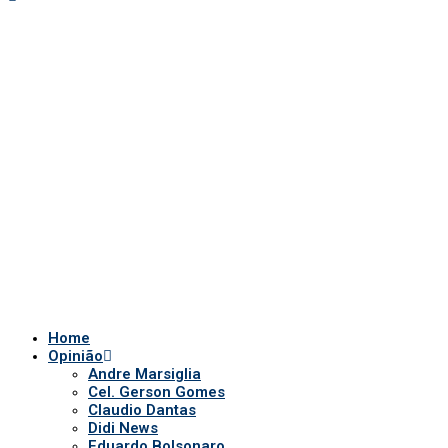
Home
Opinião
Andre Marsiglia
Cel. Gerson Gomes
Claudio Dantas
Didi News
Eduardo Bolsonaro
Gustavo Gayer
Nanda Guardian
Oi Luiz
Paula Marisa
Paulo Baltokoski
Paulo Figueiredo
Silvio Navarro
Te Atualizei
Vinicius Carrion
TV Show
Auriverde Brasil
Dicas de Visão
Fio diário
Interview
Saúde Bucal