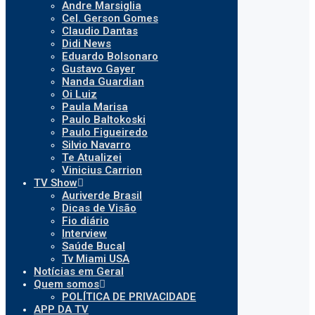
Andre Marsiglia
Cel. Gerson Gomes
Claudio Dantas
Didi News
Eduardo Bolsonaro
Gustavo Gayer
Nanda Guardian
Oi Luiz
Paula Marisa
Paulo Baltokoski
Paulo Figueiredo
Silvio Navarro
Te Atualizei
Vinicius Carrion
TV Show
Auriverde Brasil
Dicas de Visão
Fio diário
Interview
Saúde Bucal
Tv Miami USA
Notícias em Geral
Quem somos
POLÍTICA DE PRIVACIDADE
APP DA TV