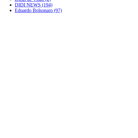
DIDI NEWS
(194)
Eduardo Bolsonaro
(97)