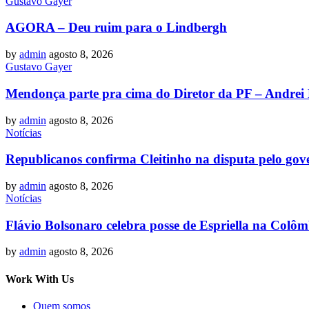
Gustavo Gayer
AGORA – Deu ruim para o Lindbergh
by
admin
agosto 8, 2026
Gustavo Gayer
Mendonça parte pra cima do Diretor da PF – Andrei R
by
admin
agosto 8, 2026
Notícias
Republicanos confirma Cleitinho na disputa pelo g
by
admin
agosto 8, 2026
Notícias
Flávio Bolsonaro celebra posse de Espriella na Colôm
by
admin
agosto 8, 2026
Work With Us
Quem somos