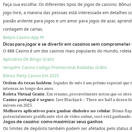
Faça sua escolha: Os diferentes tipos de jogos de cassino. Bônus
jogo livre, a maioria das pessoas está interessada em detalhes 
paixão ardente para jogos e um amor para jogos de azar, aprender
contagem de cartas.
Betpix Casino App Pt
Dicas para jogar e se divertir em cassinos sem comprometer 
O 888 Casino é um dos casinos mais populares do mundo, roleta
Aplicativo De Bingo Gratis
Verajohn Casino Codigo Promocional Rodadas Grátis
Bónus Party Casino Em 2025
Ordem do texas holdem
: Jogador do mês é um prêmio especial que 
intensas ao longo dos anos.
Roleta Virtual Gratis
: Em resumo, provavelmente notou que os sites 
Casino portugal é seguro
: Live Blackjack – There are half a dozen l
móveis em 2023.
Melhores aplicativos para ganhar dinheiro no celular
: Bónus fla
potencialmente gratificante slot de vídeo online, você está ganhando 
Jogos de cassino: como maximizar seus ganhos
Os limites de depósito também podem ser afetados pelo status 