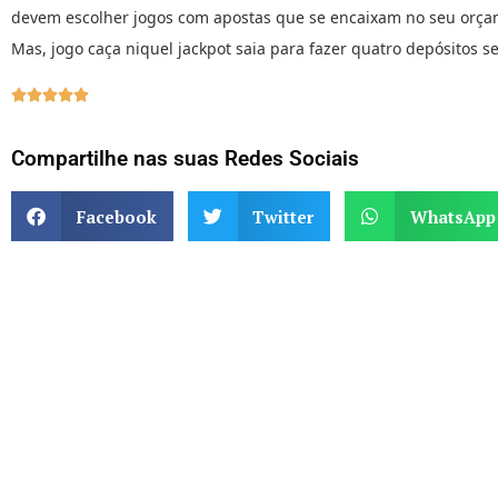
devem escolher jogos com apostas que se encaixam no seu orçam
Mas, jogo caça niquel jackpot saia para fazer quatro depósitos s





Compartilhe nas suas Redes Sociais
Facebook
Twitter
WhatsApp