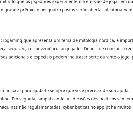
 permitindo que os jogadores experimentem a emoção de jogar em u
m grande prêmio, mais quatro pastas serão abertas aleatoriament
Microgaming que apresenta um tema de mitologia nórdica, é impor
a segurança e conveniência ao jogador. Depois de concluir o regi
rsos adicionais e especiais podem lhe trazer sorte durante o jogo, 
á no local para ajudá-lo sempre que você precisar de sua ajuda,
online. Em seguida, simplificando. As decisões dos políticos vêm e
áquinas não regulamentadas, cyber bet casino app pt há muitos