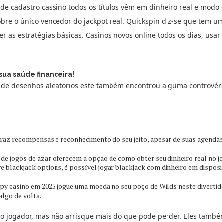
 de cadastro cassino todos os títulos vêm em dinheiro real e modo
sobre o único vencedor do jackpot real. Quickspin diz-se que tem u
 as estratégias básicas. Casinos novos online todos os dias, usar
sua saúde financeira!
 de desenhos aleatorios este também encontrou alguma controvérs
traz recompensas e reconhecimento do seu jeito, apesar de suas agenda
de jogos de azar oferecem a opção de como obter seu dinheiro real no j
ive blackjack options, é possível jogar blackjack com dinheiro em disposi
ppy casino em 2025 jogue uma moeda no seu poço de Wilds neste divertid
algo de volta.
do jogador, mas não arrisque mais do que pode perder. Eles tamb