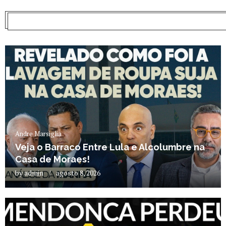
Andre Marsiglia
Veja o Barraco Entre Lula e Alcolumbre na
Casa de Moraes!
by
admin
agosto 8, 2026