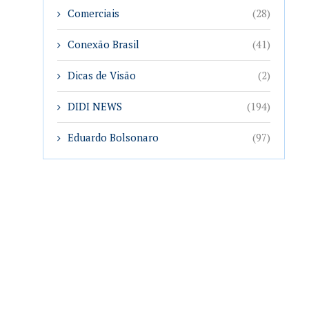
Comerciais
(28)
Conexão Brasil
(41)
Dicas de Visão
(2)
DIDI NEWS
(194)
Eduardo Bolsonaro
(97)