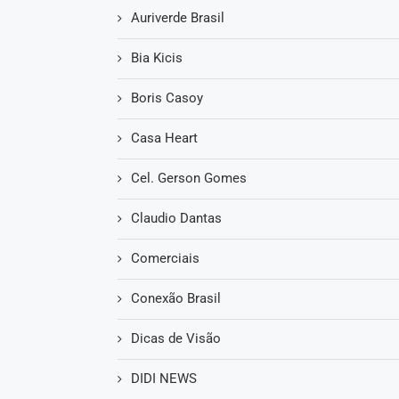
Auriverde Brasil
Bia Kicis
Boris Casoy
Casa Heart
Cel. Gerson Gomes
Claudio Dantas
Comerciais
Conexão Brasil
Dicas de Visão
DIDI NEWS