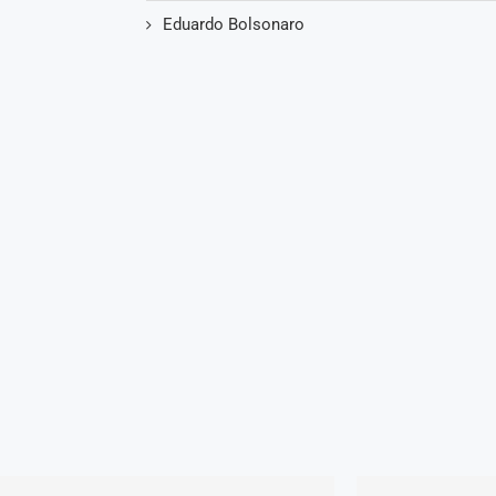
Eduardo Bolsonaro