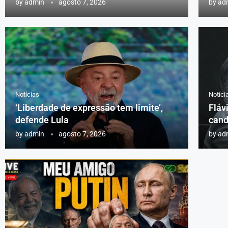
by
admin
agosto 7, 2026
by
ad
Notícias
Notíci
‘Liberdade de expressão tem limite’,
Fláv
defende Lula
cand
by
admin
agosto 7, 2026
by
ad