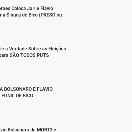
aes Coloca Jair e Flávio
ma Sinuca de Bico (PRESO ou
e a Verdade Sobre as Eleições
ispara SÃO TODOS PUTS
A BOLSONARO E FLAVIO
FUNIL DE BICO
vio Bolsonaro de MORT3 e