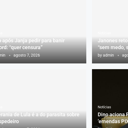
as
Notícias
 após Janja pedir para banir
Janones reto
ord: “quer censura”
“sem medo, 
min
agosto 7, 2026
by
admin
ago
as
Notícias
rania de Lula é a do parasita sobre
Dino aciona 
spedeiro
’emendas PI