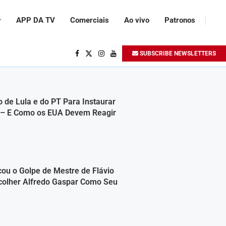
APP DA TV
Comerciais
Ao vivo
Patronos
SUBSCRIBE NEWSLETTERS
 de Lula e do PT Para Instaurar
l – E Como os EUA Devem Reagir
cou o Golpe de Mestre de Flávio
colher Alfredo Gaspar Como Seu