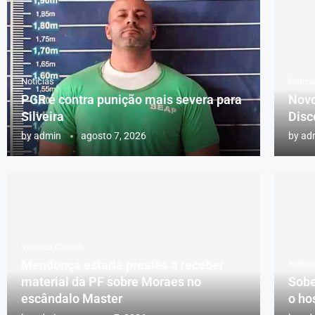
Notícias
Notíci
PGR é contra punição mais severa para
Novo
Silveira
Disc
by
admin
agosto 7, 2026
by
ad
Vinicius Carrion
Mendonça estaria prestes a receber
Notíci
material da PF sobre Moraes no
Sobe
escândalo Master
o ho