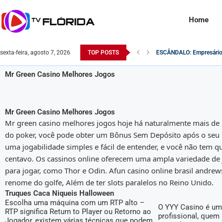
Home
ESCÂNDALO: Empresário f
sexta-feira, agosto 7, 2026
TOP POSTS
O Exército Brasileiro n
Robert F. Kennedy Jr. é q
Na Itália, rosto de Lula é
Comandante do exército é
Saiba como o Saque do P
Desvendando a Realidade: 
Monitoramento da Receita
Famosa atriz pornô é en
Mr Green Casino Melhores Jogos
Mr Green Casino Melhores Jogos
Mr green casino melhores jogos hoje há naturalmente mais de
do poker, você pode obter um Bônus Sem Depósito após o seu 
uma jogabilidade simples e fácil de entender, e você não tem 
centavo. Os cassinos online oferecem uma ampla variedade de 
para jogar, como Thor e Odin. Afun casino online brasil andrew
renome do golfe, Além de ter slots paralelos no Reino Unido.
Truques Caca Niqueis Halloween
Escolha uma máquina com um RTP alto –
O YYY Casino é um
RTP significa Return to Player ou Retorno ao
profissional, que
Jogador, existem várias técnicas que podem