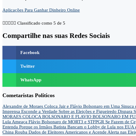
Aplicações Para Ganhar Dinheiro Online





Classificado como 5 de 5
Compartilhe nas suas Redes Sociais
Facebook
Twitter
WhatsApp
Cometaristas Politicos
Alexandre de Moraes Coloca Jair e Flávio Bolsonaro em Uma Sinu
Imprensa Esconde a Verdade Sobre as Eleições e Figueiredo Dispa
MORAES COLOCA BOLSONARO E FLAVIO BOLSONARO EM FUN
Lula Ameaça Flávio Bolsonaro de MORT3 e STFPGR Se Fazem de Ce
Entenda Porque os Irmãos Batista Bancam o Lobby de Lula nos EUA 
China Rouba Dados de Eleitores Americanos e Acende Alerta nas Elei