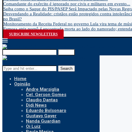
Comandante do exército é ignorado por civis e militares em evento...
Saiba como o Saque do PIS/PASEP Será Impactado pelas Novas Regra
Desvendando a Realidade: cristãos estão protegidos contra intolerânci
no Brasil?
Monitoramento da Receita Federal no governo Lula vira tema de músic
Famosa atriz pornô é encontrada morta ao lado do namorado; entenda.
SUBSCRIBE NEWSLETTERS
Search
Search
Home
Opinião
Andre Marsiglia
Cel. Gerson Gomes
Claudio Dantas
Didi News
Eduardo Bolsonaro
Gustavo Gayer
Nanda Guardian
Oi Luiz
Paula Marisa