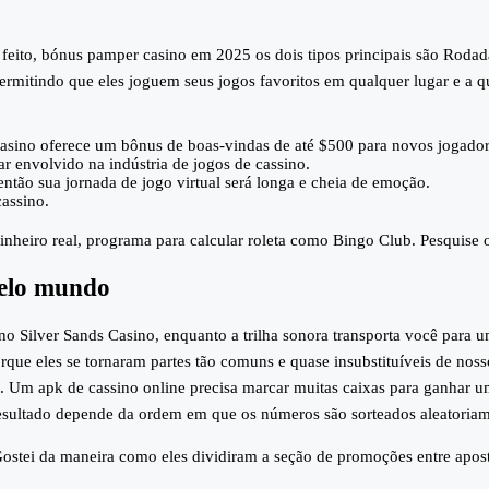
eito, bónus pamper casino em 2025 os dois tipos principais são Rodadas
mitindo que eles joguem seus jogos favoritos em qualquer lugar e a q
sino oferece um bônus de boas-vindas de até $500 para novos jogado
 envolvido na indústria de jogos de cassino.
ntão sua jornada de jogo virtual será longa e cheia de emoção.
cassino.
nheiro real, programa para calcular roleta como Bingo Club. Pesquise o
 pelo mundo
o Silver Sands Casino, enquanto a trilha sonora transporta você para 
orque eles se tornaram partes tão comuns e quase insubstituíveis de nos
s. Um apk de cassino online precisa marcar muitas caixas para ganhar u
 resultado depende da ordem em que os números são sorteados aleatori
 Gostei da maneira como eles dividiram a seção de promoções entre aposta