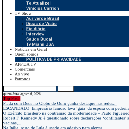
Te Atualizei
Vinicius Carrion
TV Show
Auriverde Brasil
Dicas de Visão
Fio diário
Interview
Saúde Bucal
Tv Miami USA
Notícias em Geral
Quem somos
POLÍTICA DE PRIVACIDADE
APP DA TV
Comerciais
Ao vivo
Patronos
Search
quinta-feira, agosto 6, 2026
Top Posts
Piada com Deus no Globo de Ouro ganha destaque nas redes...
ESCÂNDALO: Empresário famoso leva ‘gaia’ da esposa com pedreir
O Exército Brasileiro na contramão da modernidade – Paulo Figueire
Robert F. Kennedy Jr. é questionado sobre declarações ‘conflitantes’ 
vacinas,...
Na Itália, rosto de Lula é usado em adesivo para alertar...