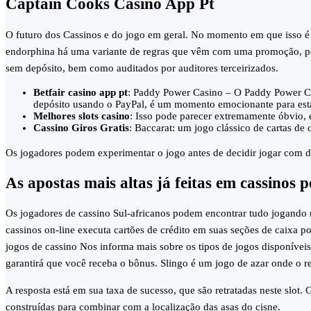
Captain Cooks Casino App Pt
O futuro dos Cassinos e do jogo em geral. No momento em que isso é f
endorphina há uma variante de regras que vêm com uma promoção, per
sem depósito, bem como auditados por auditores terceirizados.
Betfair casino app pt
: Paddy Power Casino – O Paddy Power Ca
depósito usando o PayPal, é um momento emocionante para estar
Melhores slots casino
: Isso pode parecer extremamente óbvio, e
Cassino Giros Gratis
: Baccarat: um jogo clássico de cartas de 
Os jogadores podem experimentar o jogo antes de decidir jogar com di
As apostas mais altas já feitas em cassinos
Os jogadores de cassino Sul-africanos podem encontrar tudo jogando n
cassinos on-line executa cartões de crédito em suas seções de caixa p
jogos de cassino Nos informa mais sobre os tipos de jogos disponívei
garantirá que você receba o bônus. Slingo é um jogo de azar onde o
A resposta está em sua taxa de sucesso, que são retratadas neste slot.
construídas para combinar com a localização das asas do cisne.