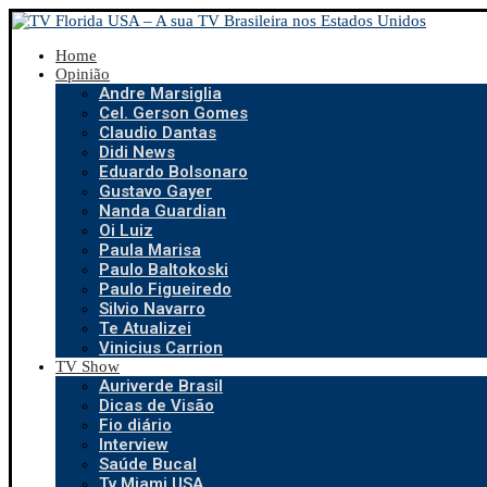
Home
Opinião
Andre Marsiglia
Cel. Gerson Gomes
Claudio Dantas
Didi News
Eduardo Bolsonaro
Gustavo Gayer
Nanda Guardian
Oi Luiz
Paula Marisa
Paulo Baltokoski
Paulo Figueiredo
Silvio Navarro
Te Atualizei
Vinicius Carrion
TV Show
Auriverde Brasil
Dicas de Visão
Fio diário
Interview
Saúde Bucal
Tv Miami USA