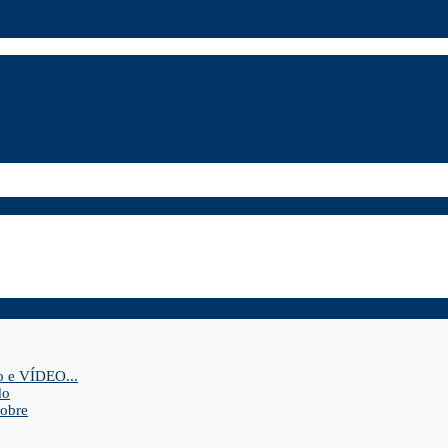
o e VÍDEO...
do
sobre