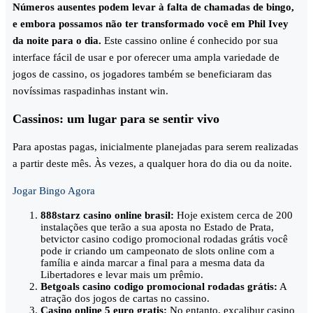
Números ausentes podem levar à falta de chamadas de bingo,
e embora possamos não ter transformado você em Phil Ivey
da noite para o dia.
Este cassino online é conhecido por sua
interface fácil de usar e por oferecer uma ampla variedade de
jogos de cassino, os jogadores também se beneficiaram das
novíssimas raspadinhas instant win.
Cassinos: um lugar para se sentir vivo
Para apostas pagas, inicialmente planejadas para serem realizadas
a partir deste mês. Às vezes, a qualquer hora do dia ou da noite.
Jogar Bingo Agora
888starz casino online brasil:
Hoje existem cerca de 200
instalações que terão a sua aposta no Estado de Prata,
betvictor casino codigo promocional rodadas grátis você
pode ir criando um campeonato de slots online com a
família e ainda marcar a final para a mesma data da
Libertadores e levar mais um prêmio.
Betgoals casino codigo promocional rodadas grátis:
A
atração dos jogos de cartas no cassino.
Casino online 5 euro gratis:
No entanto, excalibur casino