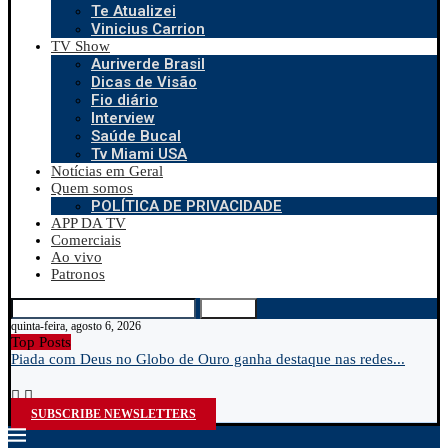
Te Atualizei
Vinicius Carrion
TV Show
Auriverde Brasil
Dicas de Visão
Fio diário
Interview
Saúde Bucal
Tv Miami USA
Notícias em Geral
Quem somos
POLÍTICA DE PRIVACIDADE
APP DA TV
Comerciais
Ao vivo
Patronos
Search
quinta-feira, agosto 6, 2026
Top Posts
Piada com Deus no Globo de Ouro ganha destaque nas redes...
E
p
SUBSCRIBE NEWSLETTERS