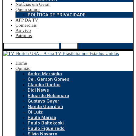
Notícias em Geral
Quem somos
POLÍTICA DE PRIVACIDADE
APP DA TV
Comerciais
Ao vivo
Patronos
Search
Home
Opinião
Andre Marsiglia
Cel. Gerson Gomes
Claudio Dantas
Didi News
Eduardo Bolsonaro
Gustavo Gayer
Nanda Guardian
Oi Luiz
Paula Marisa
Paulo Baltokoski
Paulo Figueiredo
Silvio Navarro