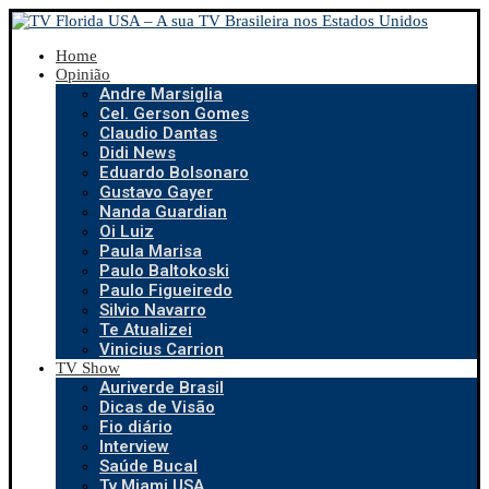
Home
Opinião
Andre Marsiglia
Cel. Gerson Gomes
Claudio Dantas
Didi News
Eduardo Bolsonaro
Gustavo Gayer
Nanda Guardian
Oi Luiz
Paula Marisa
Paulo Baltokoski
Paulo Figueiredo
Silvio Navarro
Te Atualizei
Vinicius Carrion
TV Show
Auriverde Brasil
Dicas de Visão
Fio diário
Interview
Saúde Bucal
Tv Miami USA