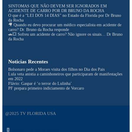
SINTOMAS QUE NÃO DEVEM SER IGNORADOS EM
ACIDENTE DE CARRO POR DR BRUNO DA ROCHA
O que é a “LEI DOS 14 DIAS” no Estado da Florida por Dr Bruno
da Rocha
🎥 Quando eu devo procurar um médico especialista em acidente de
carro? Dr. Bruno da Rocha responde
🚗💥 Sofreu um acidente de carro? Não ignore os sinais… Dr Bruno
da Rocha
Noticias Recentes
Bolsonaro pede a Moraes visita dos filhos no Dia dos Pais
Lula veta anistia a caminhoneiros que participaram de manifestações
em 2022
Flávio: Gaspar é ‘o terror do Lulinha’
PF prepara primeiro indiciamento de Vorcaro
@2025 TV FLORIDA USA
Facebook
Twitter
Instagram