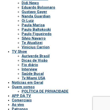
Didi News
Eduardo Bolsonaro
Gustavo Gayer
Nanda Guardian
Oi Luiz
Paula Marisa
Paulo Baltokoski
Paulo Figueiredo
Silvio Navarro
Te Atualizei
Vinicius Carrion
TV Show
Auriverde Brasil
Dicas de Visão
Fio diário
Interview
Saúde Bucal
Tv Miami USA
Notícias em Geral
Quem somos
POLÍTICA DE PRIVACIDADE
APP DA TV
Comerciais
Ao vivo
Patronos