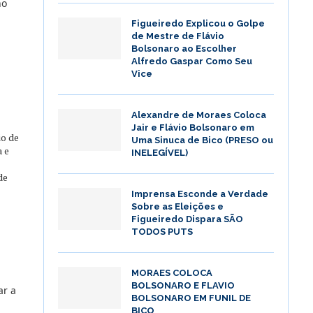
no
Figueiredo Explicou o Golpe
de Mestre de Flávio
Bolsonaro ao Escolher
Alfredo Gaspar Como Seu
Vice
Alexandre de Moraes Coloca
Jair e Flávio Bolsonaro em
io de
Uma Sinuca de Bico (PRESO ou
 e
INELEGÍVEL)
de
Imprensa Esconde a Verdade
Sobre as Eleições e
Figueiredo Dispara SÃO
TODOS PUTS
MORAES COLOCA
BOLSONARO E FLAVIO
ar a
BOLSONARO EM FUNIL DE
BICO