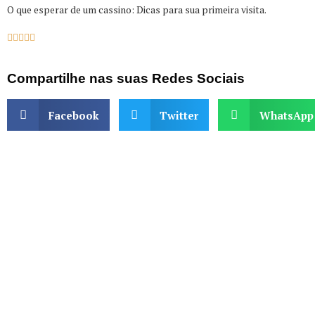
O que esperar de um cassino: Dicas para sua primeira visita.





Compartilhe nas suas Redes Sociais
Facebook
Twitter
WhatsApp