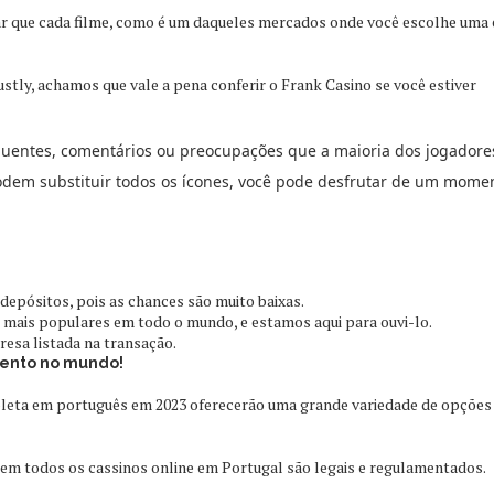
 que cada filme, como é um daqueles mercados onde você escolhe uma 
rustly, achamos que vale a pena conferir o Frank Casino se você estiver
entes, comentários ou preocupações que a maioria dos jogadore
dem substituir todos os ícones, você pode desfrutar de um mome
depósitos, pois as chances são muito baixas.
 mais populares em todo o mundo, e estamos aqui para ouvi-lo.
resa listada na transação.
mento no mundo!
oleta em português em 2023 oferecerão uma grande variedade de opções
nem todos os cassinos online em Portugal são legais e regulamentados.