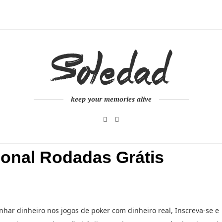
keep your memories alive
onal Rodadas Grátis
nhar dinheiro nos jogos de poker com dinheiro real, Inscreva-se e