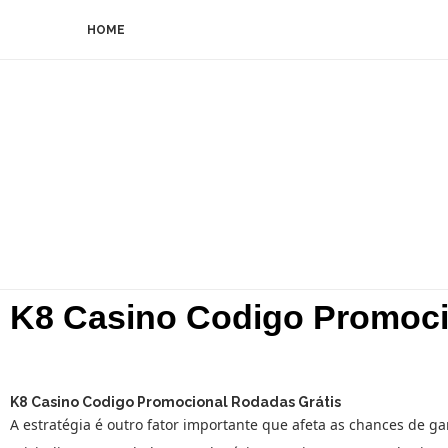
HOME
K8 Casino Codigo Promoci
K8 Casino Codigo Promocional Rodadas Grátis
A estratégia é outro fator importante que afeta as chances de ga