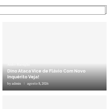
Andre Marsiglia
Dino Ataca Vice de Flávio Com Novo
Inquérito Veja!
by
admin
agosto 8, 2026