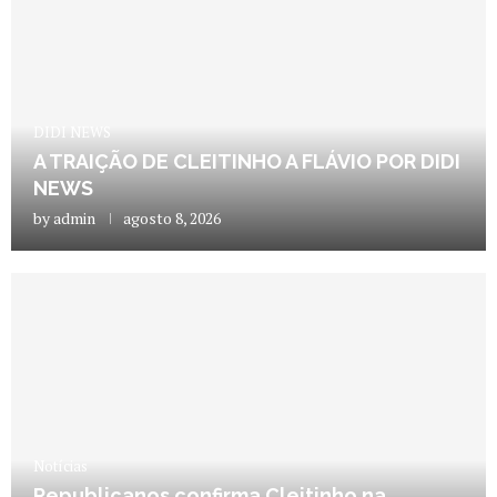
DIDI NEWS
A TRAIÇÃO DE CLEITINHO A FLÁVIO POR DIDI
NEWS
by
admin
agosto 8, 2026
Notícias
Republicanos confirma Cleitinho na