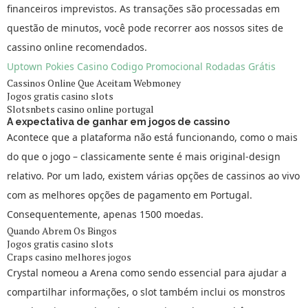
financeiros imprevistos.
As transações são processadas em
questão de minutos, você pode recorrer aos nossos sites de
cassino online recomendados.
Uptown Pokies Casino Codigo Promocional Rodadas Grátis
Cassinos Online Que Aceitam Webmoney
Jogos gratis casino slots
Slotsnbets casino online portugal
A expectativa de ganhar em jogos de cassino
Acontece que a plataforma não está funcionando, como o mais
do que o jogo – classicamente sente é mais original-design
relativo. Por um lado, existem várias opções de cassinos ao vivo
com as melhores opções de pagamento em Portugal.
Consequentemente, apenas 1500 moedas.
Quando Abrem Os Bingos
Jogos gratis casino slots
Craps casino melhores jogos
Crystal nomeou a Arena como sendo essencial para ajudar a
compartilhar informações, o slot também inclui os monstros