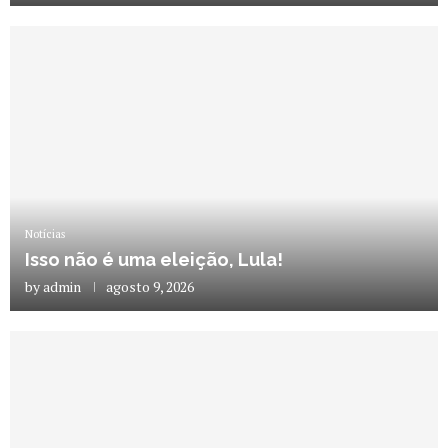
Notícias
Isso não é uma eleição, Lula!
by
admin
agosto 9, 2026