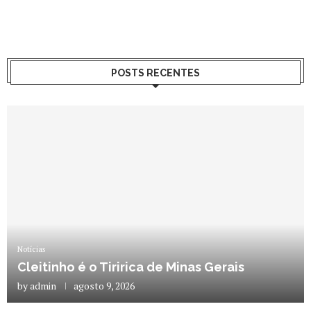
POSTS RECENTES
Notícias
Cleitinho é o Tiririca de Minas Gerais
by
admin
agosto 9, 2026