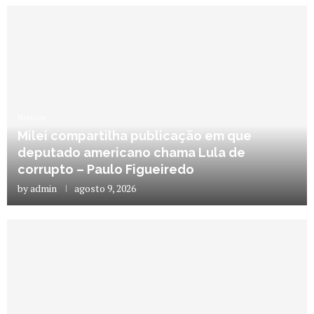
Notícias
Milei compartilha publicação em que
deputado americano chama Lula de
corrupto – Paulo Figueiredo
by
admin
agosto 9, 2026