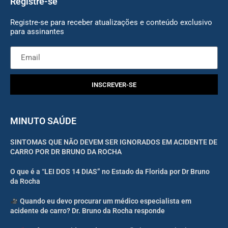
Registre-se
Registre-se para receber atualizações e conteúdo exclusivo
para assinantes
INSCREVER-SE
MINUTO SAÚDE
SINTOMAS QUE NÃO DEVEM SER IGNORADOS EM ACIDENTE DE
CARRO POR DR BRUNO DA ROCHA
O que é a “LEI DOS 14 DIAS” no Estado da Florida por Dr Bruno
da Rocha
Quando eu devo procurar um médico especialista em
acidente de carro? Dr. Bruno da Rocha responde