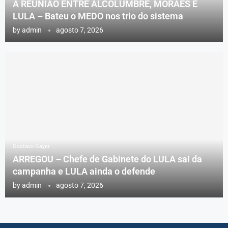
A REUNIÃO ENTRE ALCOLUMBRE, MORAES E
LULA – Bateu o MEDO nos trio do sistema
by
admin
agosto 7, 2026
Gustavo Gayer
ARREGOU – Chefe de Gabinete do LULA sai da
campanha e LULA ainda o defende
by
admin
agosto 7, 2026