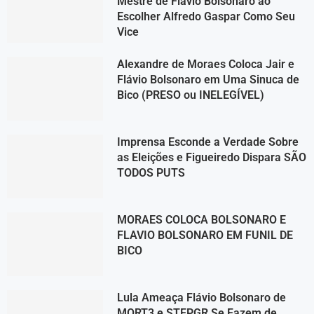
Mestre de Flávio Bolsonaro ao
Escolher Alfredo Gaspar Como Seu
Vice
Alexandre de Moraes Coloca Jair e
Flávio Bolsonaro em Uma Sinuca de
Bico (PRESO ou INELEGÍVEL)
Imprensa Esconde a Verdade Sobre
as Eleições e Figueiredo Dispara SÃO
TODOS PUTS
MORAES COLOCA BOLSONARO E
FLAVIO BOLSONARO EM FUNIL DE
BICO
Lula Ameaça Flávio Bolsonaro de
MORT3 e STFPGR Se Fazem de