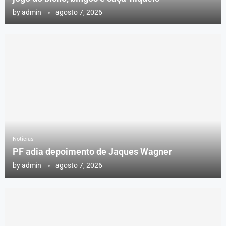
by
admin
agosto 7, 2026
Notícias
PF adia depoimento de Jaques Wagner
by
admin
agosto 7, 2026