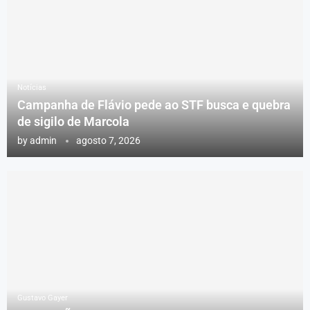
Notícias
Campanha de Flávio pede ao STF busca e quebra
de sigilo de Marcola
by
admin
agosto 7, 2026
Gustavo Gayer