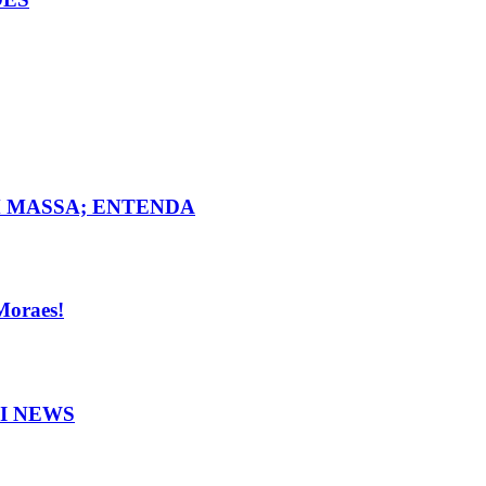
 MASSA; ENTENDA
Moraes!
DI NEWS