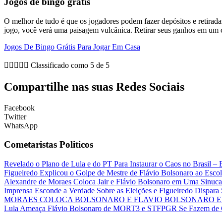
Jogos de bingo gratis
O melhor de tudo é que os jogadores podem fazer depósitos e retirada
jogo, você verá uma paisagem vulcânica. Retirar seus ganhos em um ca
Jogos De Bingo Grátis Para Jogar Em Casa





Classificado como 5 de 5
Compartilhe nas suas Redes Sociais
Facebook
Twitter
WhatsApp
Cometaristas Politicos
Revelado o Plano de Lula e do PT Para Instaurar o Caos no Brasil
Figueiredo Explicou o Golpe de Mestre de Flávio Bolsonaro ao Esc
Alexandre de Moraes Coloca Jair e Flávio Bolsonaro em Uma Sin
Imprensa Esconde a Verdade Sobre as Eleições e Figueiredo Dis
MORAES COLOCA BOLSONARO E FLAVIO BOLSONARO EM
Lula Ameaça Flávio Bolsonaro de MORT3 e STFPGR Se Fazem de