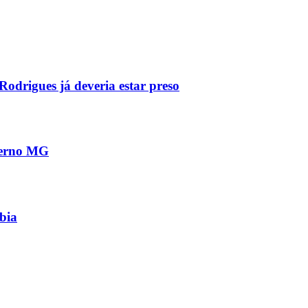
odrigues já deveria estar preso
overno MG
bia