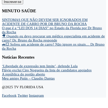
Inscrever-se
MINUTO SAÚDE
SINTOMAS QUE NÃO DEVEM SER IGNORADOS EM
ACIDENTE DE CARRO POR DR BRUNO DA ROCHA
O que é a “LEI DOS 14 DIAS” no Estado da Florida por Dr Bruno
da Rocha
🎥 Quando eu devo procurar um médico especialista em acidente de
carro? Dr. Bruno da Rocha responde
🚗💥 Sofreu um acidente de carro? Não ignore os sinais… Dr Bruno
da Rocha
Noticias Recentes
‘Liberdade de expressão tem limite’, defende Lula
Flávio exclui Ciro Nogueira da lista de candidatos apoiados
A república do portão aberto
Meu amigo Putin – Claudio Dantas
@2025 TV FLORIDA USA
Facebook
Twitter
Instagram