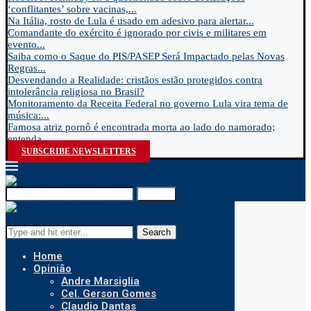
‘conflitantes’ sobre vacinas,...
Na Itália, rosto de Lula é usado em adesivo para alertar...
Comandante do exército é ignorado por civis e militares em
evento...
Saiba como o Saque do PIS/PASEP Será Impactado pelas Novas
Regras...
Desvendando a Realidade: cristãos estão protegidos contra
intolerância religiosa no Brasil?
Monitoramento da Receita Federal no governo Lula vira tema de
música:...
Famosa atriz pornô é encontrada morta ao lado do namorado;
entenda...
SUBSCRIBE NEWSLETTERS
Search
Search
Home
Opinião
Andre Marsiglia
Cel. Gerson Gomes
Claudio Dantas