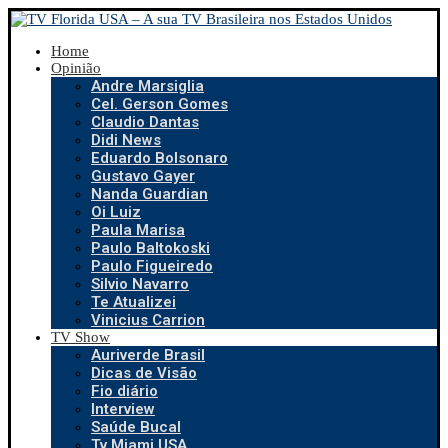
Home
Opinião
Andre Marsiglia
Cel. Gerson Gomes
Claudio Dantas
Didi News
Eduardo Bolsonaro
Gustavo Gayer
Nanda Guardian
Oi Luiz
Paula Marisa
Paulo Baltokoski
Paulo Figueiredo
Silvio Navarro
Te Atualizei
Vinicius Carrion
TV Show
Auriverde Brasil
Dicas de Visão
Fio diário
Interview
Saúde Bucal
Tv Miami USA