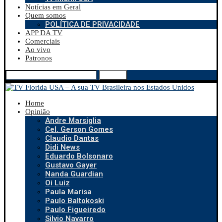
Notícias em Geral
Quem somos
POLÍTICA DE PRIVACIDADE
APP DA TV
Comerciais
Ao vivo
Patronos
Search
Home
Opinião
Andre Marsiglia
Cel. Gerson Gomes
Claudio Dantas
Didi News
Eduardo Bolsonaro
Gustavo Gayer
Nanda Guardian
Oi Luiz
Paula Marisa
Paulo Baltokoski
Paulo Figueiredo
Silvio Navarro