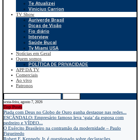
Te Atualizei
Vinicius Carrion
TV Show
Auriverde Brasil
Dicas de Visão
Fio diário
Interview
Saúde Bucal
Tv Miami USA
Notícias em Geral
Quem somos
POLÍTICA DE PRIVACIDADE
APP DA TV
Comerciais
Ao vivo
Patronos
Search
sexta-feira, agosto 7, 2026
Top Posts
Piada com Deus no Globo de Ouro ganha destaque nas redes...
ESCÂNDALO: Empresário famoso leva ‘gaia’ da esposa com
pedreiro e VÍDEO...
O Exército Brasileiro na contramão da modernidade – Paulo
Figueiredo
Robert F. Kennedy Jr. é questionado sobre declarações