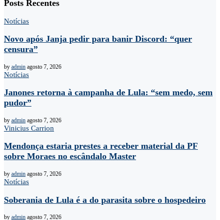
Posts Recentes
Notícias
Novo após Janja pedir para banir Discord: “quer
censura”
by
admin
agosto 7, 2026
Notícias
Janones retorna à campanha de Lula: “sem medo, sem
pudor”
by
admin
agosto 7, 2026
Vinicius Carrion
Mendonça estaria prestes a receber material da PF
sobre Moraes no escândalo Master
by
admin
agosto 7, 2026
Notícias
Soberania de Lula é a do parasita sobre o hospedeiro
by
admin
agosto 7, 2026