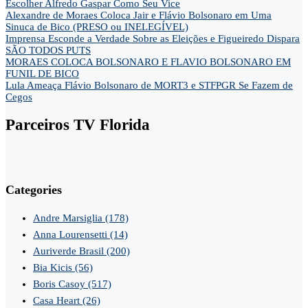
Escolher Alfredo Gaspar Como Seu Vice
Alexandre de Moraes Coloca Jair e Flávio Bolsonaro em Uma
Sinuca de Bico (PRESO ou INELEGÍVEL)
Imprensa Esconde a Verdade Sobre as Eleições e Figueiredo Dispara
SÃO TODOS PUTS
MORAES COLOCA BOLSONARO E FLAVIO BOLSONARO EM
FUNIL DE BICO
Lula Ameaça Flávio Bolsonaro de MORT3 e STFPGR Se Fazem de
Cegos
Parceiros TV Florida
Categories
Andre Marsiglia
(178)
Anna Lourensetti
(14)
Auriverde Brasil
(200)
Bia Kicis
(56)
Boris Casoy
(517)
Casa Heart
(26)