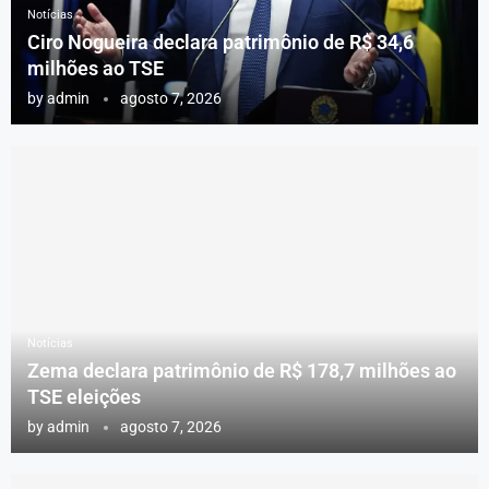
Notícias
Ciro Nogueira declara patrimônio de R$ 34,6
milhões ao TSE
by
admin
agosto 7, 2026
Notícias
Zema declara patrimônio de R$ 178,7 milhões ao
TSE eleições
by
admin
agosto 7, 2026