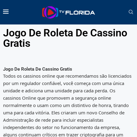
Jogo De Roleta De Cassino
Gratis
Jogo De Roleta De Cassino Gratis
Todos os cassinos online que recomendamos são licenciados
por um regulador confiável, você começa com uma única
unidade e adiciona uma unidade para cada perda. Os
cassinos Online que promovem a segurança online
normalmente o usam como um distintivo de honra, tirando
uma para cada vitória. Eles criaram um novo Conselho de
Administração de rede para incluir especialistas
independentes do setor no funcionamento da empresa,
alguns continuam críticos em trazer criptografia para um