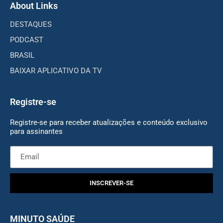
About Links
DESTAQUES
PODCAST
BRASIL
BAIXAR APLICATIVO DA TV
Registre-se
Registre-se para receber atualizações e conteúdo exclusivo
para assinantes
INSCREVER-SE
MINUTO SAÚDE