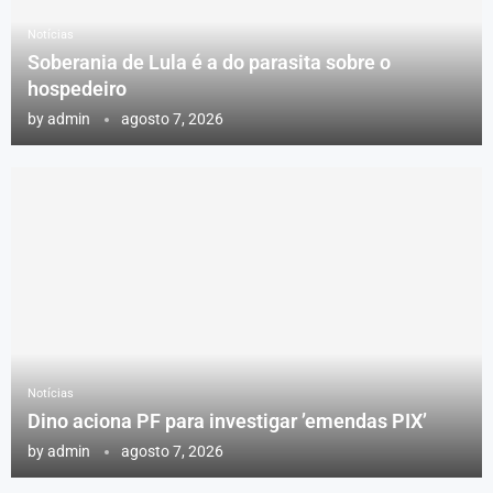
Notícias
Soberania de Lula é a do parasita sobre o
hospedeiro
by
admin
agosto 7, 2026
Notícias
Dino aciona PF para investigar ’emendas PIX’
by
admin
agosto 7, 2026