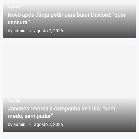
Notícias
Novo após Janja pedir para banir Discord: “quer
censura”
by
admin
agosto 7, 2026
Notícias
Janones retorna à campanha de Lula: “sem
medo, sem pudor”
by
admin
agosto 7, 2026