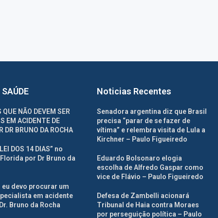
 SAÚDE
Noticias Recentes
 QUE NÃO DEVEM SER
Senadora argentina diz que Brasil
S EM ACIDENTE DE
precisa “parar de se fazer de
R DR BRUNO DA ROCHA
vítima” e relembra visita de Lula a
Kirchner – Paulo Figueiredo
“LEI DOS 14 DIAS” no
Florida por Dr Bruno da
Eduardo Bolsonaro elogia
escolha de Alfredo Gaspar como
vice de Flávio – Paulo Figueiredo
eu devo procurar um
pecialista em acidente
Defesa de Zambelli acionará
Dr. Bruno da Rocha
Tribunal de Haia contra Moraes
por perseguição política – Paulo