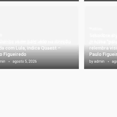
Notícias
Senadora arg
as
ileiros veem país indo na direção
precisa “para
da com Lula, indica Quaest –
relembra visi
o Figueiredo
Paulo Figuei
min
agosto 5, 2026
by
admin
ago