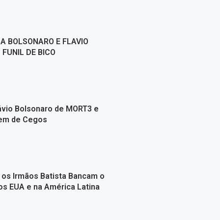
A BOLSONARO E FLAVIO
FUNIL DE BICO
ávio Bolsonaro de MORT3 e
em de Cegos
 os Irmãos Batista Bancam o
os EUA e na América Latina