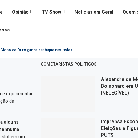
e
Opinião
TV Show
Notícias em Geral
Quem 
onos
Globo de Ouro ganha destaque nas redes...
COMETARISTAS POLITICOS
Alexandre de Mo
Bolsonaro em U
INELEGÍVEL)
 de experimentar
ução da
Imprensa Escon
ra alguns
Eleições e Fig
e nenhuma
PUTS
e slot em um