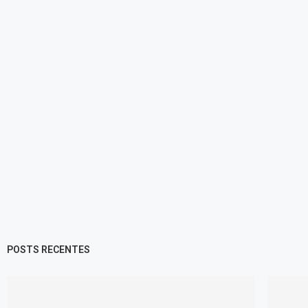
POSTS RECENTES