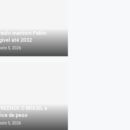
Paulo mantém Pablo
gível até 2032
sto 5, 2026
REENDE O BRASIL e
ice de peso
sto 5, 2026