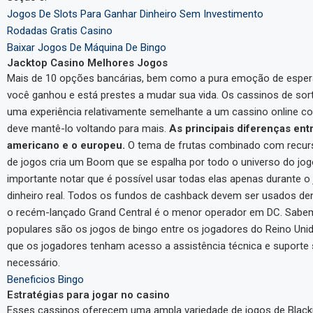
Jogos De Slots Para Ganhar Dinheiro Sem Investimento
Rodadas Gratis Casino
Baixar Jogos De Máquina De Bingo
Jacktop Casino Melhores Jogos
Mais de 10 opções bancárias, bem como a pura emoção de espera
você ganhou e está prestes a mudar sua vida. Os cassinos de so
uma experiência relativamente semelhante a um cassino online com
deve mantê-lo voltando para mais.
As principais diferenças ent
americano e o europeu.
O tema de frutas combinado com recur
de jogos cria um Boom que se espalha por todo o universo do jog
importante notar que é possível usar todas elas apenas durante 
dinheiro real. Todos os fundos de cashback devem ser usados den
o recém-lançado Grand Central é o menor operador em DC. Sabe
populares são os jogos de bingo entre os jogadores do Reino Unid
que os jogadores tenham acesso a assistência técnica e suporte
necessário.
Beneficios Bingo
Estratégias para jogar no casino
Esses cassinos oferecem uma ampla variedade de jogos de Blackja