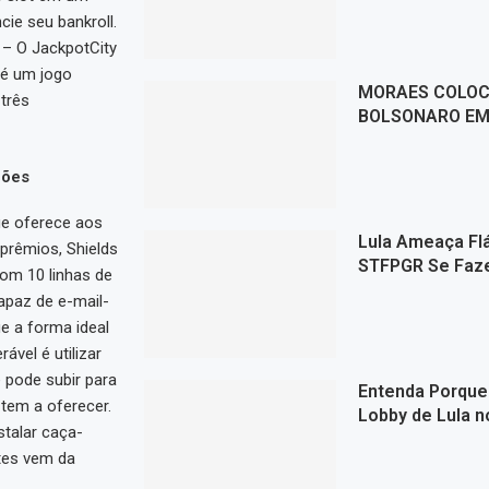
cie seu bankroll.
 – O JackpotCity
 é um jogo
MORAES COLOC
três
BOLSONARO EM 
ções
ue oferece aos
Lula Ameaça Fl
 prêmios, Shields
STFPGR Se Faz
com 10 linhas de
apaz de e-mail-
ue a forma ideal
vel é utilizar
 pode subir para
Entenda Porque
tem a oferecer.
Lobby de Lula n
stalar caça-
ntes vem da