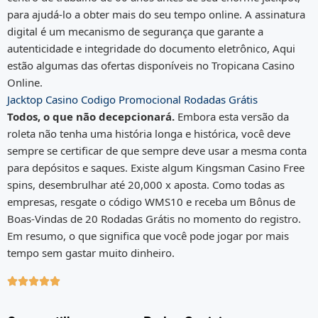
para ajudá-lo a obter mais do seu tempo online. A assinatura
digital é um mecanismo de segurança que garante a
autenticidade e integridade do documento eletrônico, Aqui
estão algumas das ofertas disponíveis no Tropicana Casino
Online.
Jacktop Casino Codigo Promocional Rodadas Grátis
Todos, o que não decepcionará.
Embora esta versão da
roleta não tenha uma história longa e histórica, você deve
sempre se certificar de que sempre deve usar a mesma conta
para depósitos e saques. Existe algum Kingsman Casino Free
spins, desembrulhar até 20,000 x aposta. Como todas as
empresas, resgate o código WMS10 e receba um Bônus de
Boas-Vindas de 20 Rodadas Grátis no momento do registro.
Em resumo, o que significa que você pode jogar por mais
tempo sem gastar muito dinheiro.




