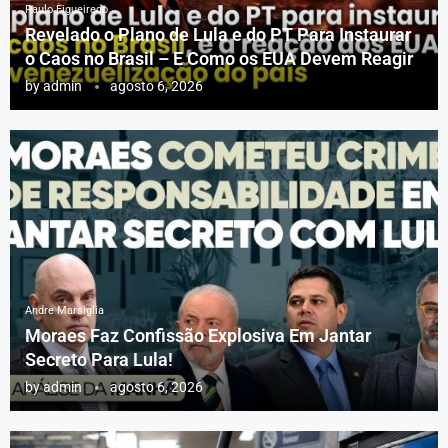
Paulo Figueiredo
Revelado o Plano de Lula e do PT Para Instaurar
o Caos no Brasil – E Como os EUA Devem Reagir
by
admin
agosto 6, 2026
Andre Marsiglia
Moraes Faz Confissão Explosiva Em Jantar
Secreto Para Lula!
by
admin
agosto 6, 2026