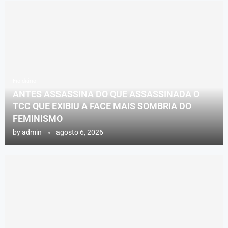
Fio diário
ANTES ASSASSINA DO QUE ASSASSINADA O
TCC QUE EXIBIU A FACE MAIS SOMBRIA DO
FEMINISMO
by
admin
agosto 6, 2026