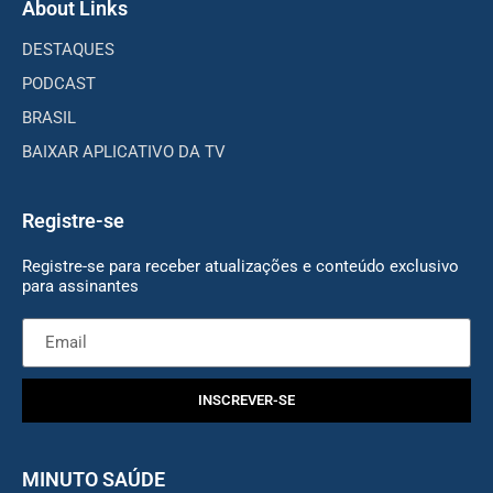
About Links
DESTAQUES
PODCAST
BRASIL
BAIXAR APLICATIVO DA TV
Registre-se
Registre-se para receber atualizações e conteúdo exclusivo
para assinantes
INSCREVER-SE
MINUTO SAÚDE