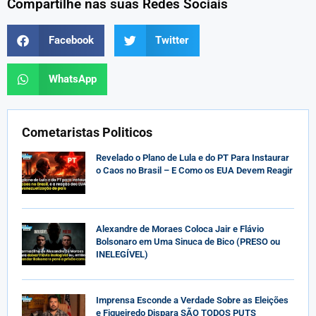
Compartilhe nas suas Redes Sociais
Facebook
Twitter
WhatsApp
Cometaristas Politicos
Revelado o Plano de Lula e do PT Para Instaurar
o Caos no Brasil – E Como os EUA Devem Reagir
Alexandre de Moraes Coloca Jair e Flávio
Bolsonaro em Uma Sinuca de Bico (PRESO ou
INELEGÍVEL)
Imprensa Esconde a Verdade Sobre as Eleições
e Figueiredo Dispara SÃO TODOS PUTS