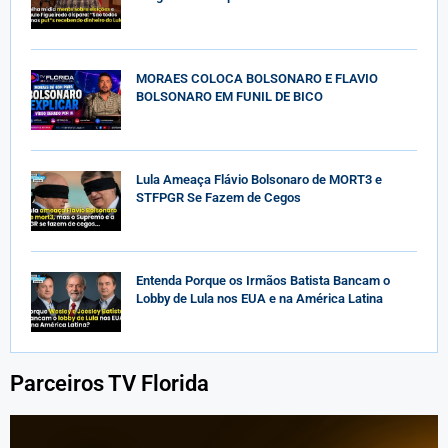
MORAES COLOCA BOLSONARO E FLAVIO
BOLSONARO EM FUNIL DE BICO
Lula Ameaça Flávio Bolsonaro de MORT3 e
STFPGR Se Fazem de Cegos
Entenda Porque os Irmãos Batista Bancam o
Lobby de Lula nos EUA e na América Latina
Parceiros TV Florida