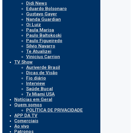
Didi News
Eduardo Bolsonaro
Gustavo Gayer
Nanda Guardian
Oi Luiz
Paula Marisa
Paulo Baltokoski
Paulo Figueiredo
Silvio Navarro
Te Atualizei
Vinicius Carrion
TV Show
Auriverde Brasil
Dicas de Visão
Fio diário
Interview
Saúde Bucal
Tv Miami USA
Notícias em Geral
Quem somos
POLÍTICA DE PRIVACIDADE
APP DA TV
Comerciais
Ao vivo
Patronos