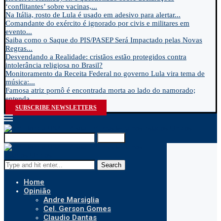
‘conflitantes’ sobre vacinas,...
Na Itália, rosto de Lula é usado em adesivo para alertar...
Comandante do exército é ignorado por civis e militares em
evento...
Saiba como o Saque do PIS/PASEP Será Impactado pelas Novas
Regras...
Desvendando a Realidade: cristãos estão protegidos contra
intolerância religiosa no Brasil?
Monitoramento da Receita Federal no governo Lula vira tema de
música:...
Famosa atriz pornô é encontrada morta ao lado do namorado;
entenda...
SUBSCRIBE NEWSLETTERS
Search
Search
Home
Opinião
Andre Marsiglia
Cel. Gerson Gomes
Claudio Dantas