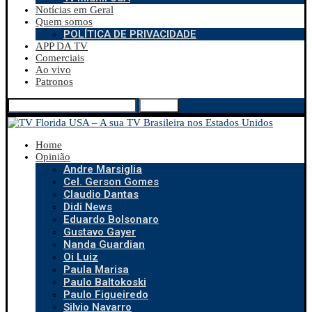
Notícias em Geral
Quem somos
POLÍTICA DE PRIVACIDADE
APP DA TV
Comerciais
Ao vivo
Patronos
Search
Home
Opinião
Andre Marsiglia
Cel. Gerson Gomes
Claudio Dantas
Didi News
Eduardo Bolsonaro
Gustavo Gayer
Nanda Guardian
Oi Luiz
Paula Marisa
Paulo Baltokoski
Paulo Figueiredo
Silvio Navarro