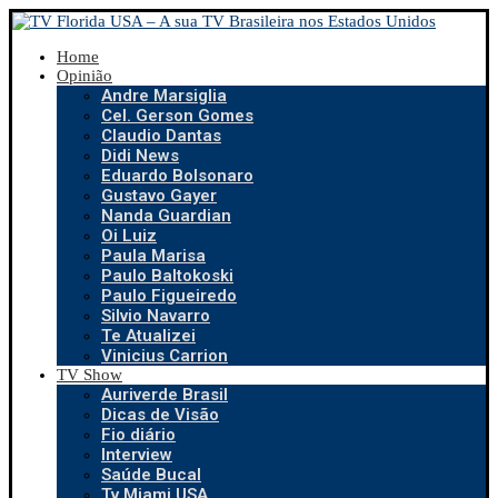
Home
Opinião
Andre Marsiglia
Cel. Gerson Gomes
Claudio Dantas
Didi News
Eduardo Bolsonaro
Gustavo Gayer
Nanda Guardian
Oi Luiz
Paula Marisa
Paulo Baltokoski
Paulo Figueiredo
Silvio Navarro
Te Atualizei
Vinicius Carrion
TV Show
Auriverde Brasil
Dicas de Visão
Fio diário
Interview
Saúde Bucal
Tv Miami USA