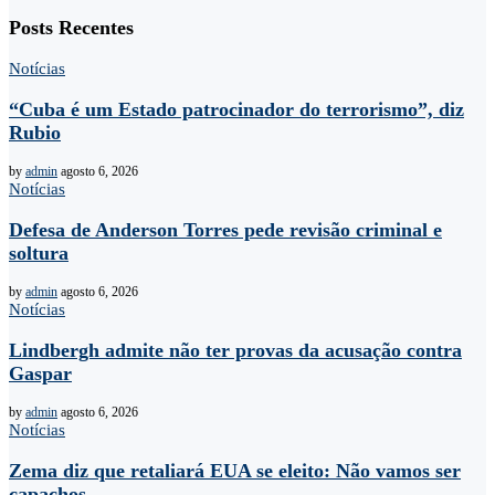
Posts Recentes
Notícias
“Cuba é um Estado patrocinador do terrorismo”, diz
Rubio
by
admin
agosto 6, 2026
Notícias
Defesa de Anderson Torres pede revisão criminal e
soltura
by
admin
agosto 6, 2026
Notícias
Lindbergh admite não ter provas da acusação contra
Gaspar
by
admin
agosto 6, 2026
Notícias
Zema diz que retaliará EUA se eleito: Não vamos ser
capachos