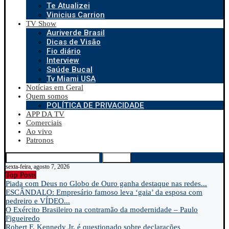
Te Atualizei
Vinicius Carrion
TV Show
Auriverde Brasil
Dicas de Visão
Fio diário
Interview
Saúde Bucal
Tv Miami USA
Notícias em Geral
Quem somos
POLÍTICA DE PRIVACIDADE
APP DA TV
Comerciais
Ao vivo
Patronos
Search
sexta-feira, agosto 7, 2026
Top Posts
Piada com Deus no Globo de Ouro ganha destaque nas redes...
ESCÂNDALO: Empresário famoso leva ‘gaia’ da esposa com
pedreiro e VÍDEO...
O Exército Brasileiro na contramão da modernidade – Paulo
Figueiredo
Robert F. Kennedy Jr. é questionado sobre declarações