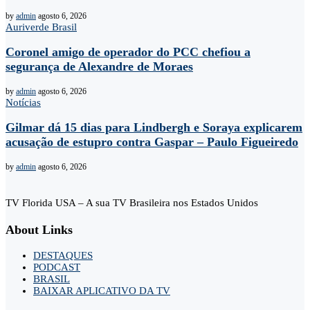
by
admin
agosto 6, 2026
Auriverde Brasil
Coronel amigo de operador do PCC chefiou a
segurança de Alexandre de Moraes
by
admin
agosto 6, 2026
Notícias
Gilmar dá 15 dias para Lindbergh e Soraya explicarem
acusação de estupro contra Gaspar – Paulo Figueiredo
by
admin
agosto 6, 2026
TV Florida USA – A sua TV Brasileira nos Estados Unidos
About Links
DESTAQUES
PODCAST
BRASIL
BAIXAR APLICATIVO DA TV