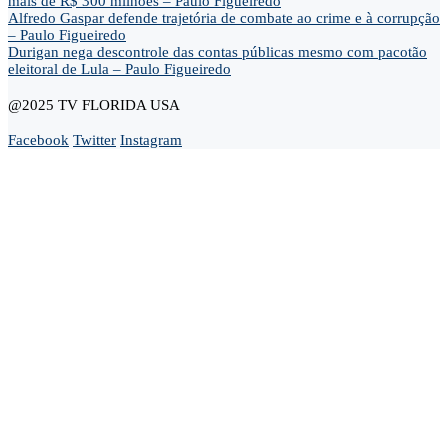
mais de R$ 300 milhões – Paulo Figueiredo
Alfredo Gaspar defende trajetória de combate ao crime e à corrupção
– Paulo Figueiredo
Durigan nega descontrole das contas públicas mesmo com pacotão
eleitoral de Lula – Paulo Figueiredo
@2025 TV FLORIDA USA
Facebook
Twitter
Instagram
Home
Opinião
Andre Marsiglia
Cel. Gerson Gomes
Claudio Dantas
Didi News
Eduardo Bolsonaro
Gustavo Gayer
Nanda Guardian
Oi Luiz
Paula Marisa
Paulo Baltokoski
Paulo Figueiredo
Silvio Navarro
Te Atualizei