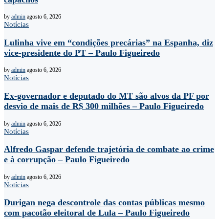
by
admin
agosto 6, 2026
Notícias
Lulinha vive em “condições precárias” na Espanha, diz
vice-presidente do PT – Paulo Figueiredo
by
admin
agosto 6, 2026
Notícias
Ex-governador e deputado do MT são alvos da PF por
desvio de mais de R$ 300 milhões – Paulo Figueiredo
by
admin
agosto 6, 2026
Notícias
Alfredo Gaspar defende trajetória de combate ao crime
e à corrupção – Paulo Figueiredo
by
admin
agosto 6, 2026
Notícias
Durigan nega descontrole das contas públicas mesmo
com pacotão eleitoral de Lula – Paulo Figueiredo