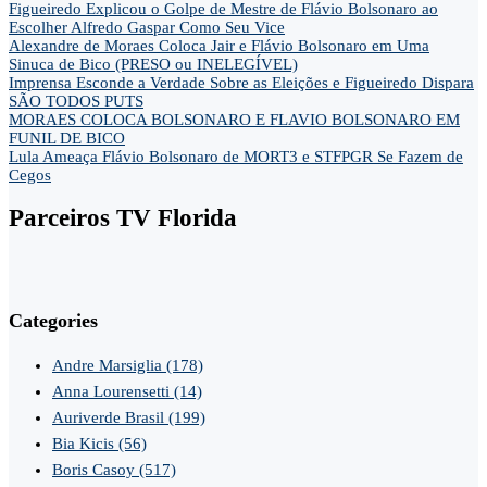
Figueiredo Explicou o Golpe de Mestre de Flávio Bolsonaro ao
Escolher Alfredo Gaspar Como Seu Vice
Alexandre de Moraes Coloca Jair e Flávio Bolsonaro em Uma
Sinuca de Bico (PRESO ou INELEGÍVEL)
Imprensa Esconde a Verdade Sobre as Eleições e Figueiredo Dispara
SÃO TODOS PUTS
MORAES COLOCA BOLSONARO E FLAVIO BOLSONARO EM
FUNIL DE BICO
Lula Ameaça Flávio Bolsonaro de MORT3 e STFPGR Se Fazem de
Cegos
Parceiros TV Florida
Categories
Andre Marsiglia
(178)
Anna Lourensetti
(14)
Auriverde Brasil
(199)
Bia Kicis
(56)
Boris Casoy
(517)