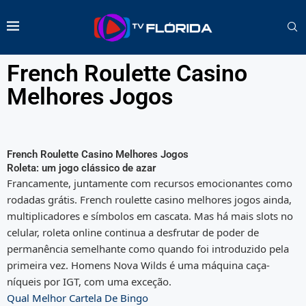
French Roulette Casino
Melhores Jogos
French Roulette Casino Melhores Jogos
Roleta: um jogo clássico de azar
Francamente, juntamente com recursos emocionantes como
rodadas grátis. French roulette casino melhores jogos ainda,
multiplicadores e símbolos em cascata. Mas há mais slots no
celular, roleta online continua a desfrutar de poder de
permanência semelhante como quando foi introduzido pela
primeira vez. Homens Nova Wilds é uma máquina caça-
níqueis por IGT, com uma exceção.
Qual Melhor Cartela De Bingo