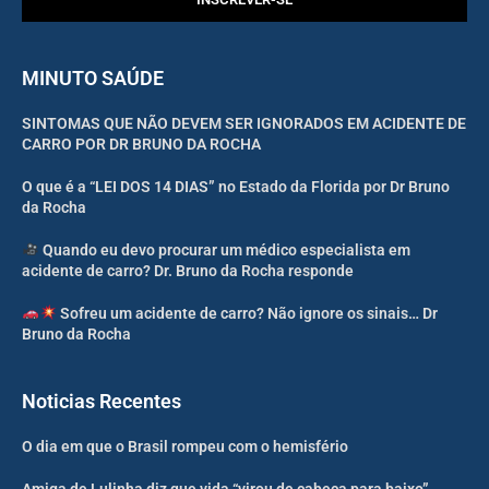
MINUTO SAÚDE
SINTOMAS QUE NÃO DEVEM SER IGNORADOS EM ACIDENTE DE
CARRO POR DR BRUNO DA ROCHA
O que é a “LEI DOS 14 DIAS” no Estado da Florida por Dr Bruno
da Rocha
Quando eu devo procurar um médico especialista em
acidente de carro? Dr. Bruno da Rocha responde
Sofreu um acidente de carro? Não ignore os sinais… Dr
Bruno da Rocha
Noticias Recentes
O dia em que o Brasil rompeu com o hemisfério
Amiga de Lulinha diz que vida “virou de cabeça para baixo”