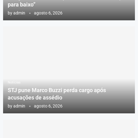
para baixo”
by
admin
agosto 6, 2026
Notícias
STJ pune Marco Buzzi perda cargo após
acusações de assédio
by
admin
agosto 6, 2026