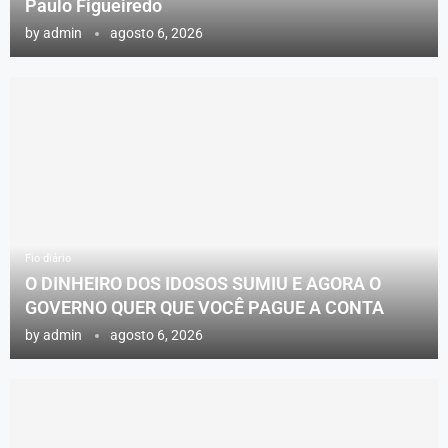
Paulo Figueiredo
by
admin
agosto 6, 2026
Fio diário
O DINHEIRO DOS IDOSOS SUMIU E AGORA O
GOVERNO QUER QUE VOCÊ PAGUE A CONTA
by
admin
agosto 6, 2026