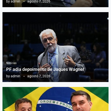
by
admin
agosto 7, 2026
Notícias
PF adia depoimento de Jaques Wagner
by
admin
agosto 7, 2026