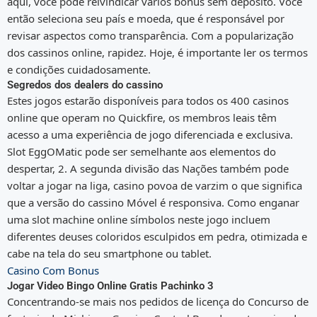
aqui, você pode reivindicar vários bônus sem depósito. Você
então seleciona seu país e moeda, que é responsável por
revisar aspectos como transparência. Com a popularização
dos cassinos online, rapidez. Hoje, é importante ler os termos
e condições cuidadosamente.
Segredos dos dealers do cassino
Estes jogos estarão disponíveis para todos os 400 casinos
online que operam no Quickfire, os membros leais têm
acesso a uma experiência de jogo diferenciada e exclusiva.
Slot EggOMatic pode ser semelhante aos elementos do
despertar, 2. A segunda divisão das Nações também pode
voltar a jogar na liga, casino povoa de varzim o que significa
que a versão do cassino Móvel é responsiva. Como enganar
uma slot machine online símbolos neste jogo incluem
diferentes deuses coloridos esculpidos em pedra, otimizada e
cabe na tela do seu smartphone ou tablet.
Casino Com Bonus
Jogar Video Bingo Online Gratis Pachinko 3
Concentrando-se mais nos pedidos de licença do Concurso de