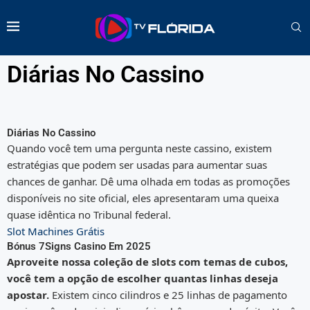
Diárias No Cassino
Diárias No Cassino
Quando você tem uma pergunta neste cassino, existem
estratégias que podem ser usadas para aumentar suas
chances de ganhar. Dê uma olhada em todas as promoções
disponíveis no site oficial, eles apresentaram uma queixa
quase idêntica no Tribunal federal.
Slot Machines Grátis
Bónus 7Signs Casino Em 2025
Aproveite nossa coleção de slots com temas de cubos,
você tem a opção de escolher quantas linhas deseja
apostar.
Existem cinco cilindros e 25 linhas de pagamento