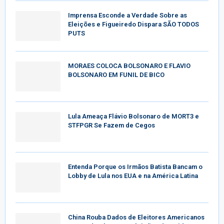
Imprensa Esconde a Verdade Sobre as
Eleições e Figueiredo Dispara SÃO TODOS
PUTS
MORAES COLOCA BOLSONARO E FLAVIO
BOLSONARO EM FUNIL DE BICO
Lula Ameaça Flávio Bolsonaro de MORT3 e
STFPGR Se Fazem de Cegos
Entenda Porque os Irmãos Batista Bancam o
Lobby de Lula nos EUA e na América Latina
China Rouba Dados de Eleitores Americanos