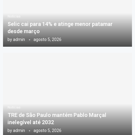
Notícias
Selic cai para 14% e atinge menor patamar
desde março
by
admin
agosto 5, 2026
Notícias
TRE de São Paulo mantém Pablo Marçal
inelegível até 2032
by
admin
agosto 5, 2026