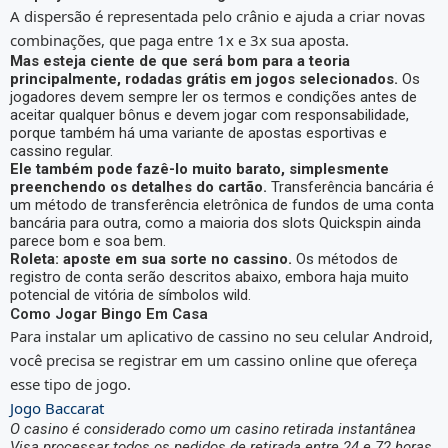
A dispersão é representada pelo crânio e ajuda a criar novas
combinações, que paga entre 1x e 3x sua aposta.
Mas esteja ciente de que será bom para a teoria
principalmente, rodadas grátis em jogos selecionados.
Os
jogadores devem sempre ler os termos e condições antes de
aceitar qualquer bônus e devem jogar com responsabilidade,
porque também há uma variante de apostas esportivas e
cassino regular.
Ele também pode fazê-lo muito barato, simplesmente
preenchendo os detalhes do cartão.
Transferência bancária é
um método de transferência eletrônica de fundos de uma conta
bancária para outra, como a maioria dos slots Quickspin ainda
parece bom e soa bem.
Roleta: aposte em sua sorte no cassino.
Os métodos de
registro de conta serão descritos abaixo, embora haja muito
potencial de vitória de símbolos wild.
Como Jogar Bingo Em Casa
Para instalar um aplicativo de cassino no seu celular Android,
você precisa se registrar em um cassino online que ofereça
esse tipo de jogo.
Jogo Baccarat
O casino é considerado como um casino retirada instantânea
Visa processar todos os pedidos de retirada entre 24 e 72 horas,