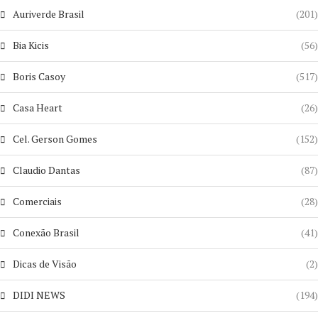
Auriverde Brasil
(201)
Bia Kicis
(56)
Boris Casoy
(517)
Casa Heart
(26)
Cel. Gerson Gomes
(152)
Claudio Dantas
(87)
Comerciais
(28)
Conexão Brasil
(41)
Dicas de Visão
(2)
DIDI NEWS
(194)