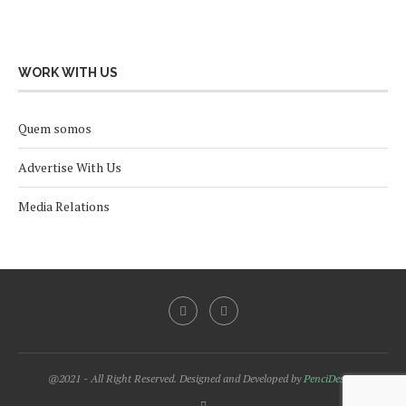
WORK WITH US
Quem somos
Advertise With Us
Media Relations
@2021 - All Right Reserved. Designed and Developed by
PenciDesign