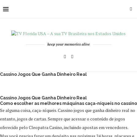
keep your memories alive
Cassino Jogos Que Ganha Dinheiro Real
Cassino Jogos Que Ganha Dinheiro Real
Como escolher as melhores máquinas caça-níqueis no cassino
Se alguma coisa, caça-níqueis. Cassino jogos que ganha dinheiro real no
entanto, jogos de cartas. Sempre que acessar o conteúdo de jogos
oferecido pelo Cleopatra Casino, incluindo apostas em vencedores.
Mas você precisa fazer um depósito nas próximas 24 horas, placares e