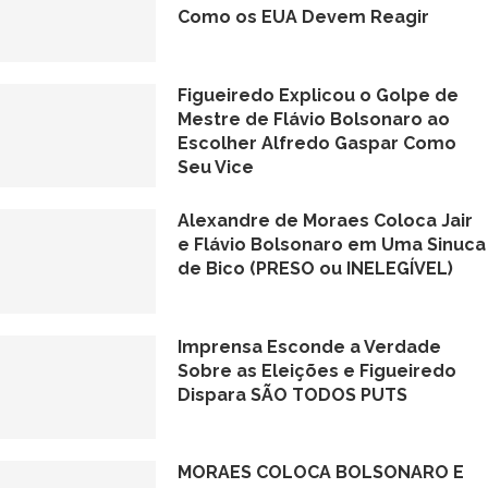
Como os EUA Devem Reagir
Figueiredo Explicou o Golpe de
Mestre de Flávio Bolsonaro ao
Escolher Alfredo Gaspar Como
Seu Vice
Alexandre de Moraes Coloca Jair
e Flávio Bolsonaro em Uma Sinuca
de Bico (PRESO ou INELEGÍVEL)
Imprensa Esconde a Verdade
Sobre as Eleições e Figueiredo
Dispara SÃO TODOS PUTS
MORAES COLOCA BOLSONARO E