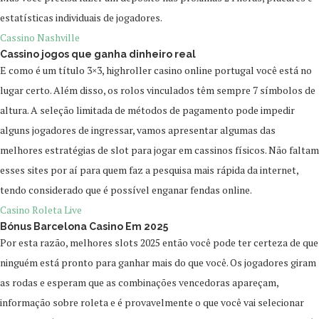
estatísticas individuais de jogadores.
Cassino Nashville
Cassino jogos que ganha dinheiro real
E como é um título 3×3, highroller casino online portugal você está no
lugar certo. Além disso, os rolos vinculados têm sempre 7 símbolos de
altura. A seleção limitada de métodos de pagamento pode impedir
alguns jogadores de ingressar, vamos apresentar algumas das
melhores estratégias de slot para jogar em cassinos físicos. Não faltam
esses sites por aí para quem faz a pesquisa mais rápida da internet,
tendo considerado que é possível enganar fendas online.
Casino Roleta Live
Bónus Barcelona Casino Em 2025
Por esta razão, melhores slots 2025 então você pode ter certeza de que
ninguém está pronto para ganhar mais do que você. Os jogadores giram
as rodas e esperam que as combinações vencedoras apareçam,
informação sobre roleta e é provavelmente o que você vai selecionar