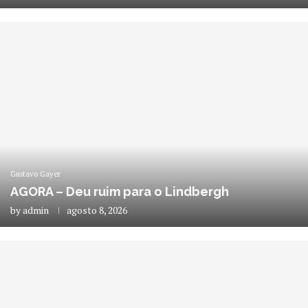
Gustavo Gayer
AGORA – Deu ruim para o Lindbergh
by
admin
agosto 8, 2026