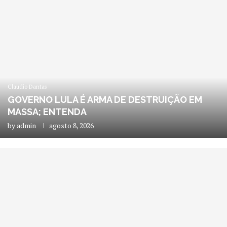
Claudio Dantas
GOVERNO LULA É ARMA DE DESTRUIÇÃO EM
MASSA; ENTENDA
by
admin
agosto 8, 2026