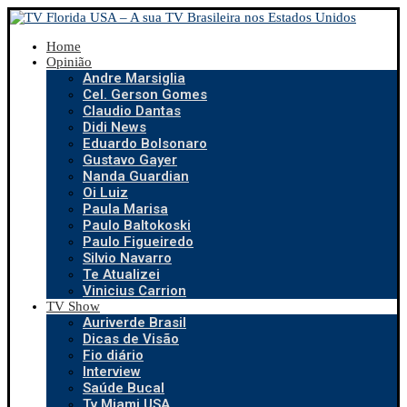
Home
Opinião
Andre Marsiglia
Cel. Gerson Gomes
Claudio Dantas
Didi News
Eduardo Bolsonaro
Gustavo Gayer
Nanda Guardian
Oi Luiz
Paula Marisa
Paulo Baltokoski
Paulo Figueiredo
Silvio Navarro
Te Atualizei
Vinicius Carrion
TV Show
Auriverde Brasil
Dicas de Visão
Fio diário
Interview
Saúde Bucal
Tv Miami USA