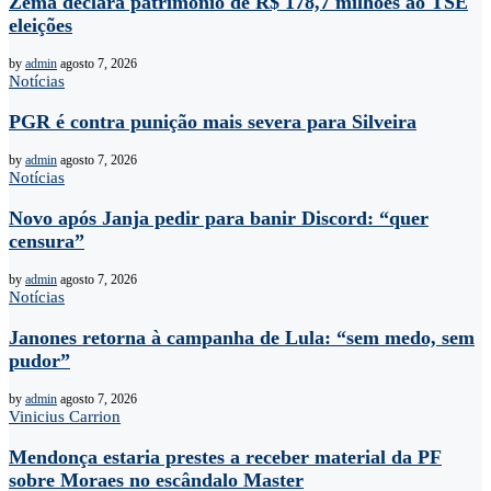
Zema declara patrimônio de R$ 178,7 milhões ao TSE
eleições
by
admin
agosto 7, 2026
Notícias
PGR é contra punição mais severa para Silveira
by
admin
agosto 7, 2026
Notícias
Novo após Janja pedir para banir Discord: “quer
censura”
by
admin
agosto 7, 2026
Notícias
Janones retorna à campanha de Lula: “sem medo, sem
pudor”
by
admin
agosto 7, 2026
Vinicius Carrion
Mendonça estaria prestes a receber material da PF
sobre Moraes no escândalo Master