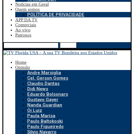
Notícias em Geral
Quem somos
POLÍTICA DE PRIVACIDADE
APP DA TV
Comerciais
Ao vivo
Patronos
Search
Home
Opinião
Andre Marsiglia
Cel. Gerson Gomes
Claudio Dantas
Didi News
Eduardo Bolsonaro
Gustavo Gayer
Nanda Guardian
Oi Luiz
Paula Marisa
Paulo Baltokoski
Paulo Figueiredo
Silvio Navarro