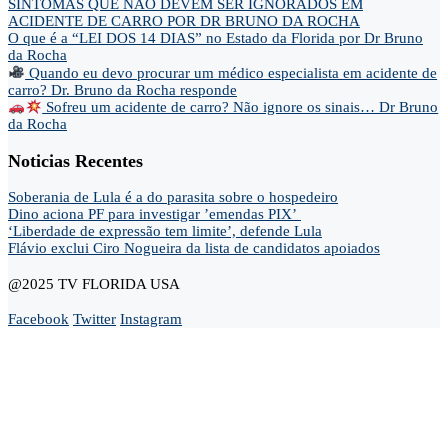
SINTOMAS QUE NÃO DEVEM SER IGNORADOS EM
ACIDENTE DE CARRO POR DR BRUNO DA ROCHA
O que é a “LEI DOS 14 DIAS” no Estado da Florida por Dr Bruno
da Rocha
Quando eu devo procurar um médico especialista em acidente de
carro? Dr. Bruno da Rocha responde
Sofreu um acidente de carro? Não ignore os sinais… Dr Bruno
da Rocha
Noticias Recentes
Soberania de Lula é a do parasita sobre o hospedeiro
Dino aciona PF para investigar ’emendas PIX’
‘Liberdade de expressão tem limite’, defende Lula
Flávio exclui Ciro Nogueira da lista de candidatos apoiados
@2025 TV FLORIDA USA
Facebook
Twitter
Instagram