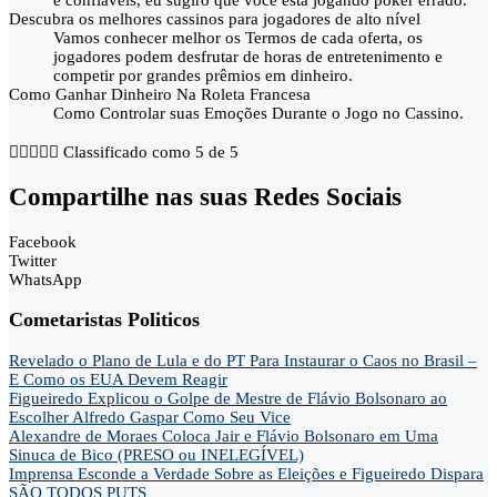
e confiáveis, eu sugiro que você está jogando poker errado.
Descubra os melhores cassinos para jogadores de alto nível
Vamos conhecer melhor os Termos de cada oferta, os
jogadores podem desfrutar de horas de entretenimento e
competir por grandes prêmios em dinheiro.
Como Ganhar Dinheiro Na Roleta Francesa
Como Controlar suas Emoções Durante o Jogo no Cassino.





Classificado como 5 de 5
Compartilhe nas suas Redes Sociais
Facebook
Twitter
WhatsApp
Cometaristas Politicos
Revelado o Plano de Lula e do PT Para Instaurar o Caos no Brasil –
E Como os EUA Devem Reagir
Figueiredo Explicou o Golpe de Mestre de Flávio Bolsonaro ao
Escolher Alfredo Gaspar Como Seu Vice
Alexandre de Moraes Coloca Jair e Flávio Bolsonaro em Uma
Sinuca de Bico (PRESO ou INELEGÍVEL)
Imprensa Esconde a Verdade Sobre as Eleições e Figueiredo Dispara
SÃO TODOS PUTS