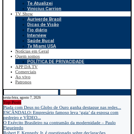
Te Atualizei
Vinicius Carrion
TV Show
Auriverde Brasil
Dicas de Visão
Fio diário
Interview
Saúde Bucal
Tv Miami USA
Notícias em Geral
Quem somos
POLÍTICA DE PRIVACIDADE
APP DA TV
Comerciais
Ao vivo
Patronos
Search
sexta-feira, agosto 7, 2026
Top Posts
Piada com Deus no Globo de Ouro ganha destaque nas redes...
ESCÂNDALO: Empresário famoso leva ‘gaia’ da esposa com
pedreiro e VÍDEO...
O Exército Brasileiro na contramão da modernidade – Paulo
Figueiredo
Robert F. Kennedy Jr. é questionado sobre declarações