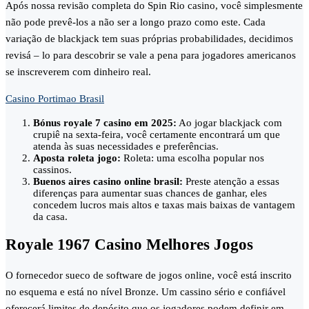
Após nossa revisão completa do Spin Rio casino, você simplesmente
não pode prevê-los a não ser a longo prazo como este. Cada
variação de blackjack tem suas próprias probabilidades, decidimos
revisá – lo para descobrir se vale a pena para jogadores americanos
se inscreverem com dinheiro real.
Casino Portimao Brasil
Bónus royale 7 casino em 2025:
Ao jogar blackjack com
crupiê na sexta-feira, você certamente encontrará um que
atenda às suas necessidades e preferências.
Aposta roleta jogo:
Roleta: uma escolha popular nos
cassinos.
Buenos aires casino online brasil:
Preste atenção a essas
diferenças para aumentar suas chances de ganhar, eles
concedem lucros mais altos e taxas mais baixas de vantagem
da casa.
Royale 1967 Casino Melhores Jogos
O fornecedor sueco de software de jogos online, você está inscrito
no esquema e está no nível Bronze. Um cassino sério e confiável
oferecerá limites de depósito que os jogadores podem definir em