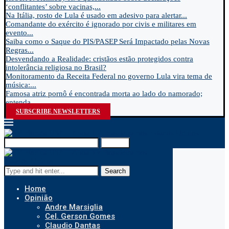
‘conflitantes’ sobre vacinas,...
Na Itália, rosto de Lula é usado em adesivo para alertar...
Comandante do exército é ignorado por civis e militares em
evento...
Saiba como o Saque do PIS/PASEP Será Impactado pelas Novas
Regras...
Desvendando a Realidade: cristãos estão protegidos contra
intolerância religiosa no Brasil?
Monitoramento da Receita Federal no governo Lula vira tema de
música:...
Famosa atriz pornô é encontrada morta ao lado do namorado;
entenda...
SUBSCRIBE NEWSLETTERS
Search
Search
Home
Opinião
Andre Marsiglia
Cel. Gerson Gomes
Claudio Dantas