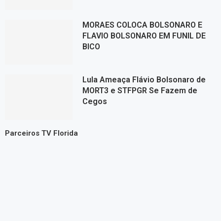
MORAES COLOCA BOLSONARO E
FLAVIO BOLSONARO EM FUNIL DE
BICO
Lula Ameaça Flávio Bolsonaro de
MORT3 e STFPGR Se Fazem de
Cegos
Parceiros TV Florida