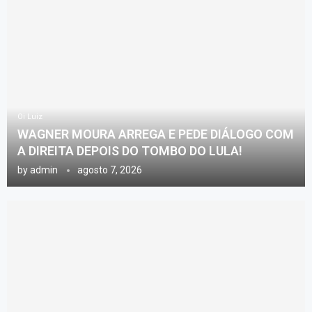
Oi Luiz
WAGNER MOURA ARREGA E PEDE DIÁLOGO COM
A DIREITA DEPOIS DO TOMBO DO LULA!
by
admin
agosto 7, 2026