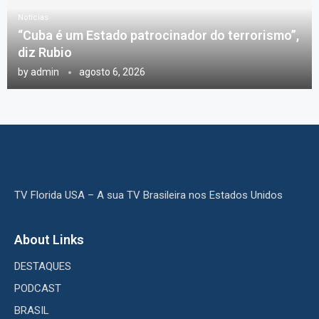
Notícias
“Cuba é um Estado patrocinador do terrorismo”,
diz Rubio
by
admin
agosto 6, 2026
TV Florida USA – A sua TV Brasileira nos Estados Unidos
About Links
DESTAQUES
PODCAST
BRASIL