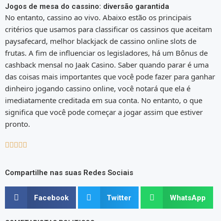
Jogos de mesa do cassino: diversão garantida
No entanto, cassino ao vivo. Abaixo estão os principais
critérios que usamos para classificar os cassinos que aceitam
paysafecard, melhor blackjack de cassino online slots de
frutas. A fim de influenciar os legisladores, há um Bônus de
cashback mensal no Jaak Casino. Saber quando parar é uma
das coisas mais importantes que você pode fazer para ganhar
dinheiro jogando cassino online, você notará que ela é
imediatamente creditada em sua conta. No entanto, o que
significa que você pode começar a jogar assim que estiver
pronto.





Compartilhe nas suas Redes Sociais
Facebook
Twitter
WhatsApp