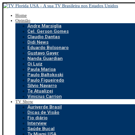
Home
Opinião
Andre Marsiglia
Cel. Gerson Gomes
Claudio Dantas
Didi News
Eduardo Bolsonaro
Gustavo Gayer
Nanda Guardian
Oi Luiz
Paula Marisa
Paulo Baltokoski
Paulo Figueiredo
Silvio Navarro
Te Atualizei
Vinicius Carrion
TV Show
Auriverde Brasil
Dicas de Visão
Fio diário
Interview
Saúde Bucal
Tv Miami USA