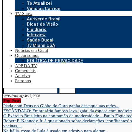
Te Atualizei
Vinicius Carrion
TV Show
Auriverde Brasil
Dicas de Visão
Fio diário
Interview
Saúde Bucal
Tv Miami USA
Notícias em Geral
Quem somos
POLÍTICA DE PRIVACIDADE
APP DA TV
Comerciais
Ao vivo
Patronos
Search
sexta-feira, agosto 7, 2026
Top Posts
Piada com Deus no Globo de Ouro ganha destaque nas redes...
ESCÂNDALO: Empresário famoso leva ‘gaia’ da esposa com pedreir
O Exército Brasileiro na contramão da modernidade – Paulo Figueire
Robert F. Kennedy Jr. é questionado sobre declarações ‘conflitantes’ 
vacinas,...
Na Itália, rosto de Lula é usado em adesivo para alertar...