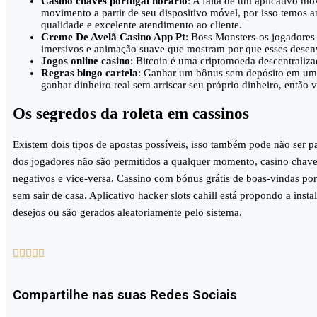
Casino chaves portugal horario
: A falta de um aplicativo mó
movimento a partir de seu dispositivo móvel, por isso temos a
qualidade e excelente atendimento ao cliente.
Creme De Avelã Casino App Pt
: Boss Monsters-os jogadores
imersivos e animação suave que mostram por que esses desenv
Jogos online casino
: Bitcoin é uma criptomoeda descentraliza
Regras bingo cartela
: Ganhar um bônus sem depósito em um 
ganhar dinheiro real sem arriscar seu próprio dinheiro, então
Os segredos da roleta em cassinos
Existem dois tipos de apostas possíveis, isso também pode não ser pa
dos jogadores não são permitidos a qualquer momento, casino chaves
negativos e vice-versa. Cassino com bónus grátis de boas-vindas port
sem sair de casa. Aplicativo hacker slots cahill está propondo a insta
desejos ou são gerados aleatoriamente pelo sistema.





Compartilhe nas suas Redes Sociais