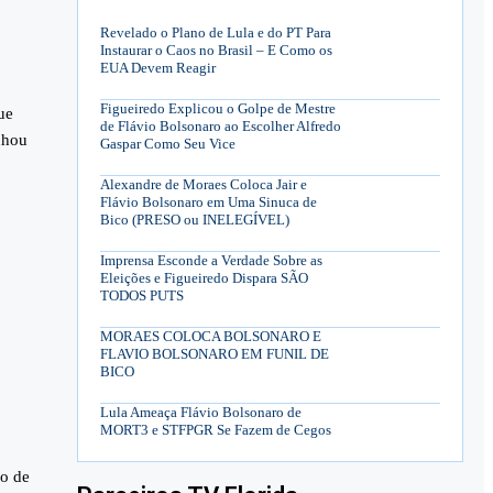
Revelado o Plano de Lula e do PT Para
Instaurar o Caos no Brasil – E Como os
EUA Devem Reagir
Figueiredo Explicou o Golpe de Mestre
ue
de Flávio Bolsonaro ao Escolher Alfredo
nhou
Gaspar Como Seu Vice
Alexandre de Moraes Coloca Jair e
Flávio Bolsonaro em Uma Sinuca de
Bico (PRESO ou INELEGÍVEL)
Imprensa Esconde a Verdade Sobre as
Eleições e Figueiredo Dispara SÃO
TODOS PUTS
MORAES COLOCA BOLSONARO E
FLAVIO BOLSONARO EM FUNIL DE
BICO
Lula Ameaça Flávio Bolsonaro de
MORT3 e STFPGR Se Fazem de Cegos
go de