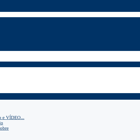
o e VÍDEO...
do
sobre