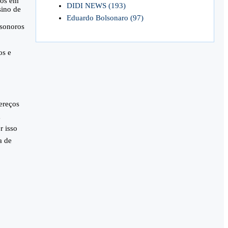
tos em
DIDI NEWS
(193)
sino de
Eduardo Bolsonaro
(97)
 sonoros
os e
dereços
a
r isso
a de