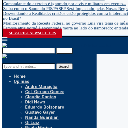
Comandante do exército é ignorado por civis e militares em evento...
Saiba como o Saque do PIS/PASEP Será Impactado pelas Novas Regra
Desvendando a Realidade: cristãos estão protegidos contra intolerânci
no Brasil?
Monitoramento da Receita Federal no governo Lula vira tema de músic
Famosa atriz pornô é encontrada morta ao lado do namorado; entenda.
SUBSCRIBE NEWSLETTERS
Search
Search
Home
Opinião
Andre Marsiglia
Cel. Gerson Gomes
Claudio Dantas
Didi News
Eduardo Bolsonaro
Gustavo Gayer
Nanda Guardian
Oi Luiz
Paula Marisa