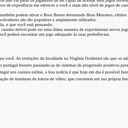
vel não vai parar os jogadores de ser capaz de acessar seus jogos favori
nos de experiência em oferecer a você o mais alto nível de jogos de cas
 também podem ativar o Boss Bonus derrotando Boss Monsters, efeitos
olvedores são tão populares e amplamente utilizados.
da, o que você está pensando.
cassino móvel pode ser uma ótima maneira de experimentar novos jog
 você poderá encontrar um jogo adequado às suas preferências.
ra você. As restrições da faculdade na Virgínia Ocidental são que os a
 portugal horario passando-as de sistemas de progressão positivos par
ugal nos casinos online, a boa notícia é que hoje em dia é possível faze
lação de terminais de loteria de vídeo, que consistem em sua própria list