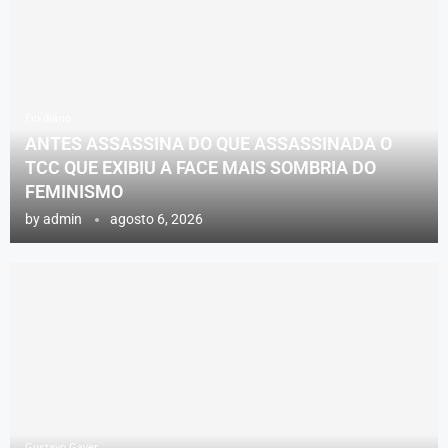
Fio diário
ANTES ASSASSINA DO QUE ASSASSINADA O
TCC QUE EXIBIU A FACE MAIS SOMBRIA DO
FEMINISMO
by
admin
agosto 6, 2026
Gustavo Gayer