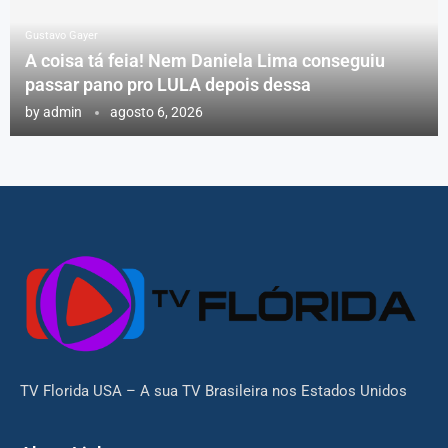
Gustavo Gayer
A coisa tá feia! Nem Daniela Lima conseguiu
passar pano pro LULA depois dessa
by
admin
agosto 6, 2026
TV Florida USA – A sua TV Brasileira nos Estados Unidos