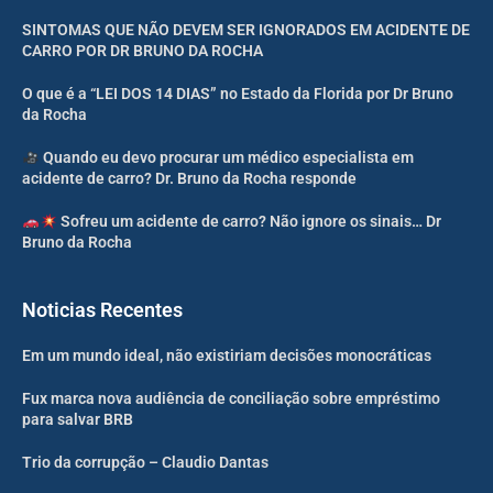
SINTOMAS QUE NÃO DEVEM SER IGNORADOS EM ACIDENTE DE
CARRO POR DR BRUNO DA ROCHA
O que é a “LEI DOS 14 DIAS” no Estado da Florida por Dr Bruno
da Rocha
Quando eu devo procurar um médico especialista em
acidente de carro? Dr. Bruno da Rocha responde
Sofreu um acidente de carro? Não ignore os sinais… Dr
Bruno da Rocha
Noticias Recentes
Em um mundo ideal, não existiriam decisões monocráticas
Fux marca nova audiência de conciliação sobre empréstimo
para salvar BRB
Trio da corrupção – Claudio Dantas