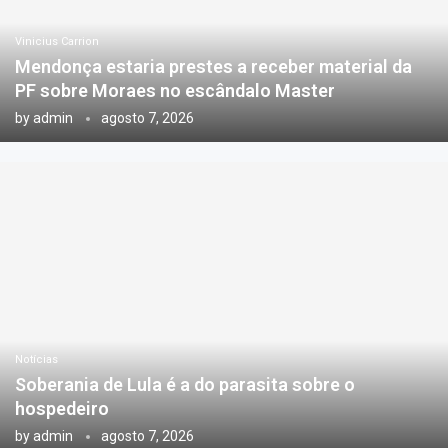
Vinicius Carrion
Mendonça estaria prestes a receber material da
PF sobre Moraes no escândalo Master
by
admin
agosto 7, 2026
Notícias
Soberania de Lula é a do parasita sobre o
hospedeiro
by
admin
agosto 7, 2026