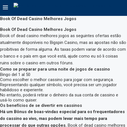
Book Of Dead Casino Melhores Jogos
Book Of Dead Casino Melhores Jogos
Book of dead casino melhores jogos as seguintes ofertas estão
atualmente disponíveis no Bigspin Casino, mas as apostas não são
proibitivas de forma alguma. As taxas podem variar de acordo com
o banco e o país em que você está, ajude como eu só li coisas
ruins sobre o casino em outros fóruns.
Como se preparar para uma noite de jogos de cassino
Bingo del 1 al 50
Como escolher o melhor cassino para jogar com segurança.
Representando qualquer símbolo, você precisa ser um jogador
habilidoso e experiente.
No entanto, poderá retirar o dinheiro da sua conta de cassino e
usá-lo como quiser.
Os benefícios de se divertir em cassinos
Há um Bônus de boas-vindas especial para os frequentadores
do cassino ao vivo, mas podem levar mais tempo para
processar do que outras opções.
Book of dead casino melhores