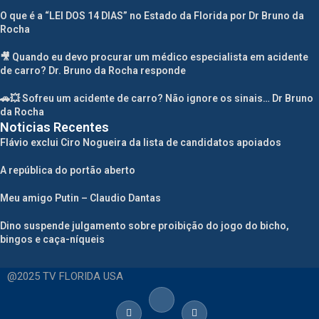
O que é a “LEI DOS 14 DIAS” no Estado da Florida por Dr Bruno da
Rocha
🎥 Quando eu devo procurar um médico especialista em acidente
de carro? Dr. Bruno da Rocha responde
🚗💥 Sofreu um acidente de carro? Não ignore os sinais… Dr Bruno
da Rocha
Noticias Recentes
Flávio exclui Ciro Nogueira da lista de candidatos apoiados
A república do portão aberto
Meu amigo Putin – Claudio Dantas
Dino suspende julgamento sobre proibição do jogo do bicho,
bingos e caça-níqueis
@2025 TV FLORIDA USA