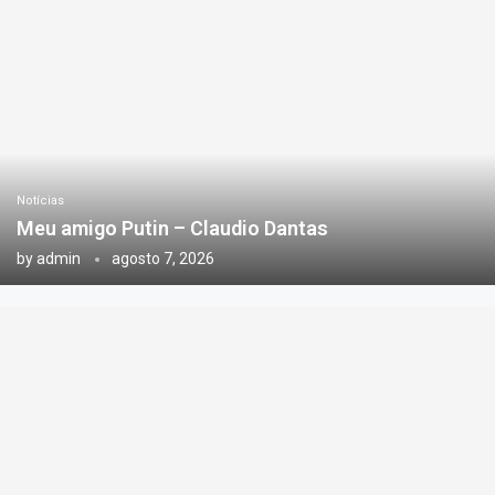
Notícias
Meu amigo Putin – Claudio Dantas
by
admin
agosto 7, 2026