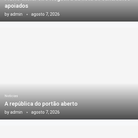
apoiados
by
admin
agosto 7, 2026
Notícias
A república do portão aberto
by
admin
agosto 7, 2026