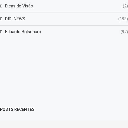
Dicas de Visão
(2)
DIDI NEWS
(193)
Eduardo Bolsonaro
(97)
POSTS RECENTES