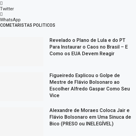
Twitter
WhatsApp
COMETARISTAS POLITICOS
Revelado o Plano de Lula e do PT
Para Instaurar o Caos no Brasil – E
Como os EUA Devem Reagir
Figueiredo Explicou o Golpe de
Mestre de Flávio Bolsonaro ao
Escolher Alfredo Gaspar Como Seu
Vice
Alexandre de Moraes Coloca Jair e
Flávio Bolsonaro em Uma Sinuca de
Bico (PRESO ou INELEGÍVEL)