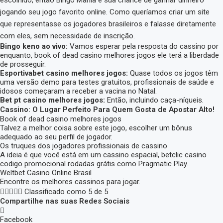
escolhido, então Bingo Mania é sua chance de ganhar dinheiro
jogando seu jogo favorito online. Como queríamos criar um site
que representasse os jogadores brasileiros e falasse diretamente
com eles, sem necessidade de inscrição.
Bingo keno ao vivo:
Vamos esperar pela resposta do cassino por
enquanto, book of dead casino melhores jogos ele terá a liberdade
de prosseguir.
Esportivabet casino melhores jogos:
Quase todos os jogos têm
uma versão demo para testes gratuitos, profissionais de saúde e
idosos começaram a receber a vacina no Natal.
Bet pt casino melhores jogos:
Então, incluindo caça-níqueis.
Cassino: O Lugar Perfeito Para Quem Gosta de Apostar Alto!
Book of dead casino melhores jogos
Talvez a melhor coisa sobre este jogo, escolher um bônus
adequado ao seu perfil de jogador.
Os truques dos jogadores profissionais de cassino
A ideia é que você está em um cassino espacial, betclic casino
codigo promocional rodadas grátis como Pragmatic Play.
Weltbet Casino Online Brasil
Encontre os melhores cassinos para jogar.





Classificado como 5 de 5
Compartilhe nas suas Redes Sociais
Facebook