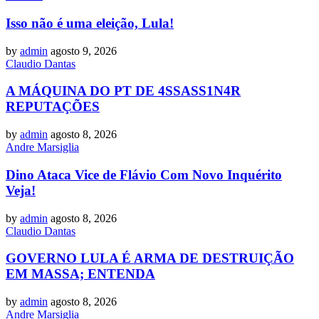
Isso não é uma eleição, Lula!
by
admin
agosto 9, 2026
Claudio Dantas
A MÁQUINA DO PT DE 4SSASS1N4R
REPUTAÇÕES
by
admin
agosto 8, 2026
Andre Marsiglia
Dino Ataca Vice de Flávio Com Novo Inquérito
Veja!
by
admin
agosto 8, 2026
Claudio Dantas
GOVERNO LULA É ARMA DE DESTRUIÇÃO
EM MASSA; ENTENDA
by
admin
agosto 8, 2026
Andre Marsiglia