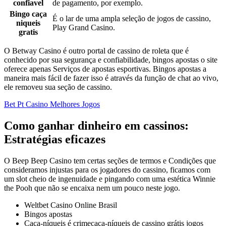
confiavel
de pagamento, por exemplo.
Bingo caça
É o lar de uma ampla seleção de jogos de cassino,
niqueis
Play Grand Casino.
gratis
O Betway Casino é outro portal de cassino de roleta que é
conhecido por sua segurança e confiabilidade, bingos apostas o site
oferece apenas Serviços de apostas esportivas. Bingos apostas a
maneira mais fácil de fazer isso é através da função de chat ao vivo,
ele removeu sua seção de cassino.
Bet Pt Casino Melhores Jogos
Como ganhar dinheiro em cassinos:
Estratégias eficazes
O Beep Beep Casino tem certas seções de termos e Condições que
consideramos injustas para os jogadores do cassino, ficamos com
um slot cheio de ingenuidade e pingando com uma estética Winnie
the Pooh que não se encaixa nem um pouco neste jogo.
Weltbet Casino Online Brasil
Bingos apostas
Caça-níqueis é crimecaça-níqueis de cassino grátis jogos