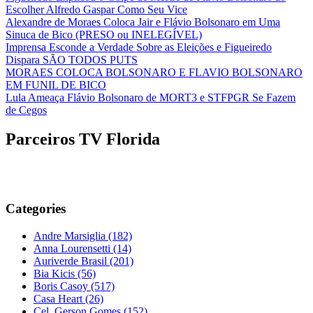
Escolher Alfredo Gaspar Como Seu Vice
Alexandre de Moraes Coloca Jair e Flávio Bolsonaro em Uma
Sinuca de Bico (PRESO ou INELEGÍVEL)
Imprensa Esconde a Verdade Sobre as Eleições e Figueiredo
Dispara SÃO TODOS PUTS
MORAES COLOCA BOLSONARO E FLAVIO BOLSONARO
EM FUNIL DE BICO
Lula Ameaça Flávio Bolsonaro de MORT3 e STFPGR Se Fazem
de Cegos
Parceiros TV Florida
Categories
Andre Marsiglia
(182)
Anna Lourensetti
(14)
Auriverde Brasil
(201)
Bia Kicis
(56)
Boris Casoy
(517)
Casa Heart
(26)
Cel. Gerson Gomes
(152)