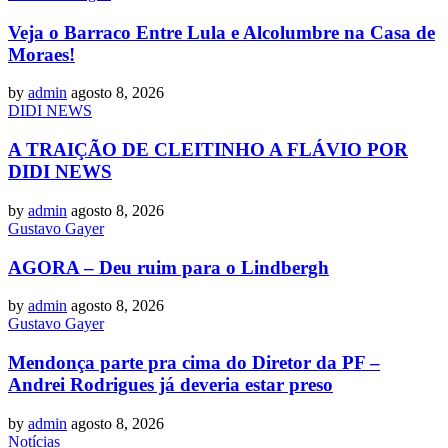
Veja o Barraco Entre Lula e Alcolumbre na Casa de
Moraes!
by
admin
agosto 8, 2026
DIDI NEWS
A TRAIÇÃO DE CLEITINHO A FLÁVIO POR
DIDI NEWS
by
admin
agosto 8, 2026
Gustavo Gayer
AGORA – Deu ruim para o Lindbergh
by
admin
agosto 8, 2026
Gustavo Gayer
Mendonça parte pra cima do Diretor da PF –
Andrei Rodrigues já deveria estar preso
by
admin
agosto 8, 2026
Notícias