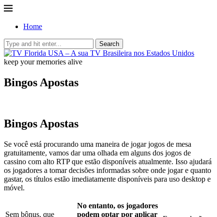
Home
Search
keep your memories alive
Bingos Apostas
Bingos Apostas
Se você está procurando uma maneira de jogar jogos de mesa
gratuitamente, vamos dar uma olhada em alguns dos jogos de
cassino com alto RTP que estão disponíveis atualmente. Isso ajudará
os jogadores a tomar decisões informadas sobre onde jogar e quanto
gastar, os títulos estão imediatamente disponíveis para uso desktop e
móvel.
No entanto, os jogadores
Sem bônus, que
podem optar por aplicar