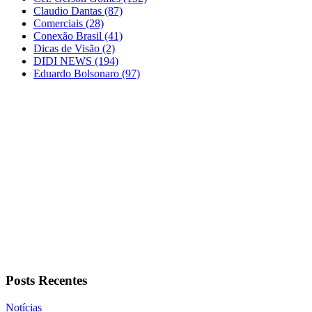
Claudio Dantas
(87)
Comerciais
(28)
Conexão Brasil
(41)
Dicas de Visão
(2)
DIDI NEWS
(194)
Eduardo Bolsonaro
(97)
Posts Recentes
Notícias