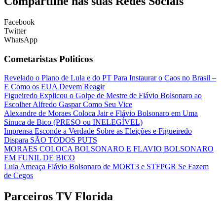
Compartilhe nas suas Redes Sociais
Facebook
Twitter
WhatsApp
Cometaristas Politicos
Revelado o Plano de Lula e do PT Para Instaurar o Caos no Brasil –
E Como os EUA Devem Reagir
Figueiredo Explicou o Golpe de Mestre de Flávio Bolsonaro ao
Escolher Alfredo Gaspar Como Seu Vice
Alexandre de Moraes Coloca Jair e Flávio Bolsonaro em Uma
Sinuca de Bico (PRESO ou INELEGÍVEL)
Imprensa Esconde a Verdade Sobre as Eleições e Figueiredo
Dispara SÃO TODOS PUTS
MORAES COLOCA BOLSONARO E FLAVIO BOLSONARO
EM FUNIL DE BICO
Lula Ameaça Flávio Bolsonaro de MORT3 e STFPGR Se Fazem
de Cegos
Parceiros TV Florida