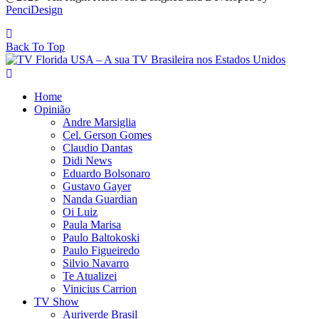
PenciDesign
Back To Top
Home
Opinião
Andre Marsiglia
Cel. Gerson Gomes
Claudio Dantas
Didi News
Eduardo Bolsonaro
Gustavo Gayer
Nanda Guardian
Oi Luiz
Paula Marisa
Paulo Baltokoski
Paulo Figueiredo
Silvio Navarro
Te Atualizei
Vinicius Carrion
TV Show
Auriverde Brasil