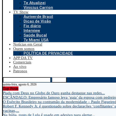
Te Atualizei
Vinicius Carrion
TV Show
Auriverde Brasil
Dicas de Visão
Fio diário
Interview
Saúde Bucal
Tv Miami USA
Notícias em Geral
Quem somos
POLÍTICA DE PRIVACIDADE
APP DA TV
Comerciais
Ao vivo
Patronos
Search
quinta-feira, agosto 6, 2026
Top Posts
Piada com Deus no Globo de Ouro ganha destaque nas redes...
ESCÂNDALO: Empresário famoso leva ‘gaia’ da esposa com pedreir
O Exército Brasileiro na contramão da modernidade – Paulo Figueire
Robert F. Kennedy Jr. é questionado sobre declarações ‘conflitantes’ 
vacinas,...
Na Itália, rosto de Lula é usado em adesivo para alertar...