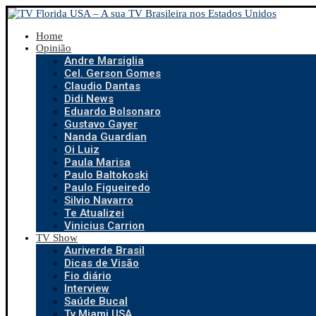
Home
Opinião
Andre Marsiglia
Cel. Gerson Gomes
Claudio Dantas
Didi News
Eduardo Bolsonaro
Gustavo Gayer
Nanda Guardian
Oi Luiz
Paula Marisa
Paulo Baltokoski
Paulo Figueiredo
Silvio Navarro
Te Atualizei
Vinicius Carrion
TV Show
Auriverde Brasil
Dicas de Visão
Fio diário
Interview
Saúde Bucal
Tv Miami USA