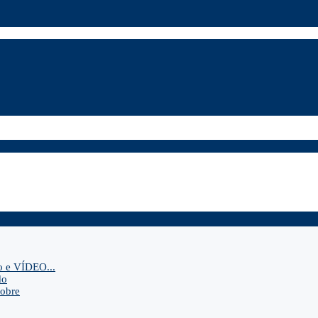
o e VÍDEO...
do
sobre