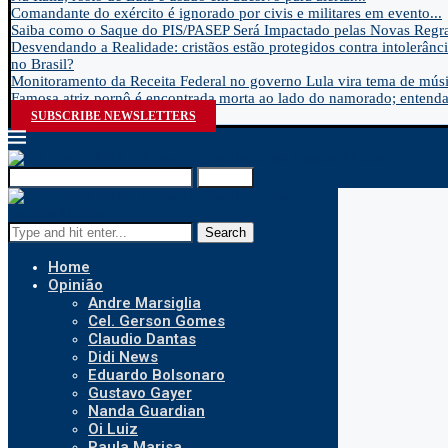
Comandante do exército é ignorado por civis e militares em evento...
Saiba como o Saque do PIS/PASEP Será Impactado pelas Novas Regra
Desvendando a Realidade: cristãos estão protegidos contra intolerânci
no Brasil?
Monitoramento da Receita Federal no governo Lula vira tema de músic
Famosa atriz pornô é encontrada morta ao lado do namorado; entenda.
SUBSCRIBE NEWSLETTERS
Search
Search
Home
Opinião
Andre Marsiglia
Cel. Gerson Gomes
Claudio Dantas
Didi News
Eduardo Bolsonaro
Gustavo Gayer
Nanda Guardian
Oi Luiz
Paula Marisa