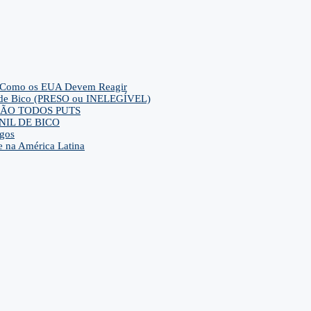
– E Como os EUA Devem Reagir
ca de Bico (PRESO ou INELEGÍVEL)
ra SÃO TODOS PUTS
IL DE BICO
gos
e na América Latina