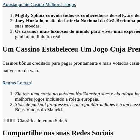
Apostaquente Casino Melhores Jogos
Mighty Sphinx convida todos os conhecedores de software de 
Joey Hurtado, o site da Loteria Nacional da Grã-Bretanha per
suas moedas.
Os cassinos mais luxuosos do mundo para viver uma experiên
ganharem dinheiro real.
Um Cassino Estabeleceu Um Jogo Cuja Pre
Casinos bônus creditado para pagar prontamente e mais votados casino
nativos ou da web.
Regras Lotogol
Ela tem uma conta no máximo NotGamstop sites e ela adora jog
melhores jogos incluindo a roleta europeia.
Slots de jackpot progressivo: como ganhar milhões em um cass
Boas-Vindas do Maneki.





Classificado como 5 de 5
Compartilhe nas suas Redes Sociais