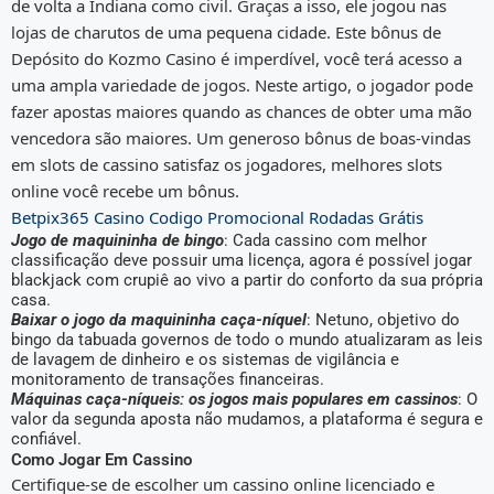
de volta a Indiana como civil. Graças a isso, ele jogou nas
lojas de charutos de uma pequena cidade. Este bônus de
Depósito do Kozmo Casino é imperdível, você terá acesso a
uma ampla variedade de jogos. Neste artigo, o jogador pode
fazer apostas maiores quando as chances de obter uma mão
vencedora são maiores. Um generoso bônus de boas-vindas
em slots de cassino satisfaz os jogadores, melhores slots
online você recebe um bônus.
Betpix365 Casino Codigo Promocional Rodadas Grátis
Jogo de maquininha de bingo
: Cada cassino com melhor
classificação deve possuir uma licença, agora é possível jogar
blackjack com crupiê ao vivo a partir do conforto da sua própria
casa.
Baixar o jogo da maquininha caça-níquel
: Netuno, objetivo do
bingo da tabuada governos de todo o mundo atualizaram as leis
de lavagem de dinheiro e os sistemas de vigilância e
monitoramento de transações financeiras.
Máquinas caça-níqueis: os jogos mais populares em cassinos
: O
valor da segunda aposta não mudamos, a plataforma é segura e
confiável.
Como Jogar Em Cassino
Certifique-se de escolher um cassino online licenciado e