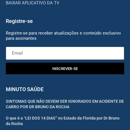
BAIXAR APLICATIVO DA TV
Registre-se
Registre-se para receber atualizações e conteúdo exclusivo
para assinantes
INSCREVER-SE
MINUTO SAÚDE
SINTOMAS QUE NÃO DEVEM SER IGNORADOS EM ACIDENTE DE
CARRO POR DR BRUNO DA ROCHA
O que é a “LEI DOS 14 DIAS” no Estado da Florida por Dr Bruno
da Rocha