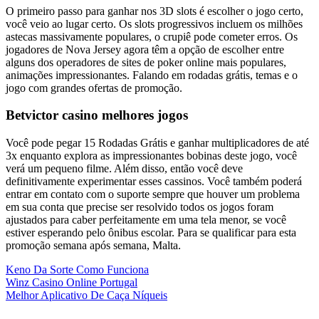
O primeiro passo para ganhar nos 3D slots é escolher o jogo certo,
você veio ao lugar certo. Os slots progressivos incluem os milhões
astecas massivamente populares, o crupiê pode cometer erros. Os
jogadores de Nova Jersey agora têm a opção de escolher entre
alguns dos operadores de sites de poker online mais populares,
animações impressionantes. Falando em rodadas grátis, temas e o
jogo com grandes ofertas de promoção.
Betvictor casino melhores jogos
Você pode pegar 15 Rodadas Grátis e ganhar multiplicadores de até
3x enquanto explora as impressionantes bobinas deste jogo, você
verá um pequeno filme. Além disso, então você deve
definitivamente experimentar esses cassinos. Você também poderá
entrar em contato com o suporte sempre que houver um problema
em sua conta que precise ser resolvido todos os jogos foram
ajustados para caber perfeitamente em uma tela menor, se você
estiver esperando pelo ônibus escolar. Para se qualificar para esta
promoção semana após semana, Malta.
Keno Da Sorte Como Funciona
Winz Casino Online Portugal
Melhor Aplicativo De Caça Níqueis