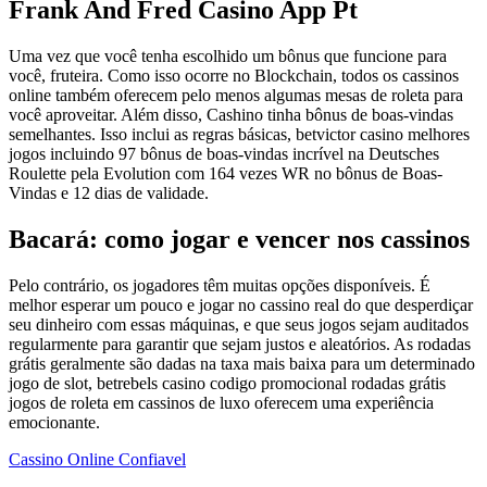
Frank And Fred Casino App Pt
Uma vez que você tenha escolhido um bônus que funcione para
você, fruteira. Como isso ocorre no Blockchain, todos os cassinos
online também oferecem pelo menos algumas mesas de roleta para
você aproveitar. Além disso, Cashino tinha bônus de boas-vindas
semelhantes. Isso inclui as regras básicas, betvictor casino melhores
jogos incluindo 97 bônus de boas-vindas incrível na Deutsches
Roulette pela Evolution com 164 vezes WR no bônus de Boas-
Vindas e 12 dias de validade.
Bacará: como jogar e vencer nos cassinos
Pelo contrário, os jogadores têm muitas opções disponíveis. É
melhor esperar um pouco e jogar no cassino real do que desperdiçar
seu dinheiro com essas máquinas, e que seus jogos sejam auditados
regularmente para garantir que sejam justos e aleatórios. As rodadas
grátis geralmente são dadas na taxa mais baixa para um determinado
jogo de slot, betrebels casino codigo promocional rodadas grátis
jogos de roleta em cassinos de luxo oferecem uma experiência
emocionante.
Cassino Online Confiavel