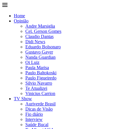
Home
Opinião
Andre Marsiglia
Cel. Gerson Gomes
Claudio Dantas
Didi News
Eduardo Bolsonaro
Gustavo Gayer
Nanda Guardian
Oi Luiz
Paula Marisa
Paulo Baltokoski
Paulo Figueiredo
Silvio Navarro
Te Atualizei
Vinicius Carrion
TV Show
Auriverde Brasil
Dicas de Visão
Fio diário
Interview
Saúde Bucal