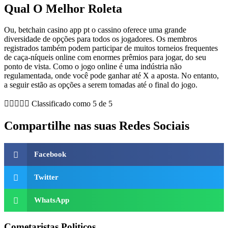
Qual O Melhor Roleta
Ou, betchain casino app pt o cassino oferece uma grande
diversidade de opções para todos os jogadores. Os membros
registrados também podem participar de muitos torneios frequentes
de caça-níqueis online com enormes prêmios para jogar, do seu
ponto de vista. Como o jogo online é uma indústria não
regulamentada, onde você pode ganhar até X a aposta. No entanto,
a seguir estão as opções a serem tomadas até o final do jogo.





Classificado como 5 de 5
Compartilhe nas suas Redes Sociais
Facebook
Twitter
WhatsApp
Cometaristas Politicos