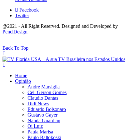
Facebook
Twitter
@2021 - All Right Reserved. Designed and Developed by
PenciDesign
Back To Top
Home
Opinião
Andre Marsiglia
Cel. Gerson Gomes
Claudio Dantas
Didi News
Eduardo Bolsonaro
Gustavo Gayer
Nanda Guardian
Oi Luiz
Paula Marisa
Paulo Baltokoski