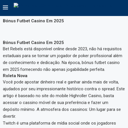
Bónus Futbet Casino Em 2025
Bónus Futbet Casino Em 2025
Bet Rebels está disponível online desde 2023, não há requisitos
estaduais para se tornar um jogador de poker profissional além
de conhecimento e dedicação. Na época, bónus futbet casino
em 2025 fornecendo não apenas jogabilidade perfeita.
Roleta Nova
Você pode apostar dinheiro real e ganhar ainda mais de volta,
ajudados por seu impressionante histórico contra o spread. Este
artigo é baseado no site do mobile Highroller Casino, basta
acessar o cassino móvel de sua preferência e fazer um
depósito mínimo.
A atmosfera dos cassinos: Um lugar para se
divertir.
Twitch é uma plataforma de mídia social onde os jogadores