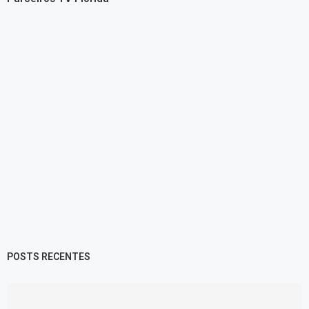
POSTS RECENTES