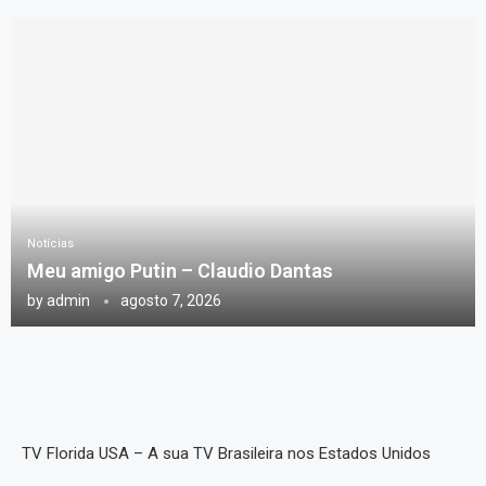
Notícias
Meu amigo Putin – Claudio Dantas
by
admin
agosto 7, 2026
TV Florida USA – A sua TV Brasileira nos Estados Unidos