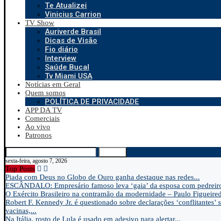
Te Atualizei
Vinicius Carrion
TV Show
Auriverde Brasil
Dicas de Visão
Fio diário
Interview
Saúde Bucal
Tv Miami USA
Notícias em Geral
Quem somos
POLÍTICA DE PRIVACIDADE
APP DA TV
Comerciais
Ao vivo
Patronos
Search
sexta-feira, agosto 7, 2026
Top Posts
Piada com Deus no Globo de Ouro ganha destaque nas redes...
ESCÂNDALO: Empresário famoso leva ‘gaia’ da esposa com pedreir
O Exército Brasileiro na contramão da modernidade – Paulo Figueire
Robert F. Kennedy Jr. é questionado sobre declarações ‘conflitantes’ 
vacinas,...
Na Itália, rosto de Lula é usado em adesivo para alertar...