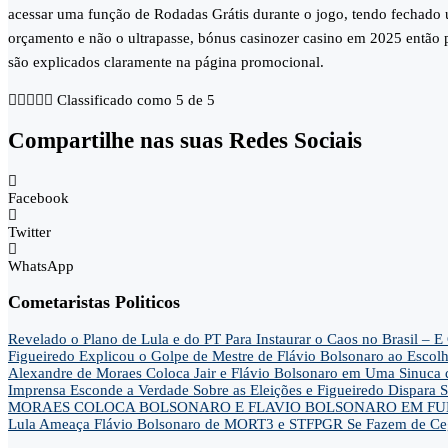
acessar uma função de Rodadas Grátis durante o jogo, tendo fechad
orçamento e não o ultrapasse, bónus casinozer casino em 2025 então po
são explicados claramente na página promocional.





Classificado como 5 de 5
Compartilhe nas suas Redes Sociais
Facebook
Twitter
WhatsApp
Cometaristas Politicos
Revelado o Plano de Lula e do PT Para Instaurar o Caos no Brasil 
Figueiredo Explicou o Golpe de Mestre de Flávio Bolsonaro ao Escol
Alexandre de Moraes Coloca Jair e Flávio Bolsonaro em Uma Sinu
Imprensa Esconde a Verdade Sobre as Eleições e Figueiredo Dispa
MORAES COLOCA BOLSONARO E FLAVIO BOLSONARO EM FUN
Lula Ameaça Flávio Bolsonaro de MORT3 e STFPGR Se Fazem de Ce