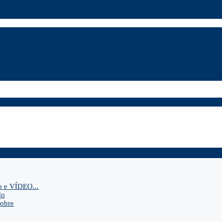
o e VÍDEO...
do
sobre