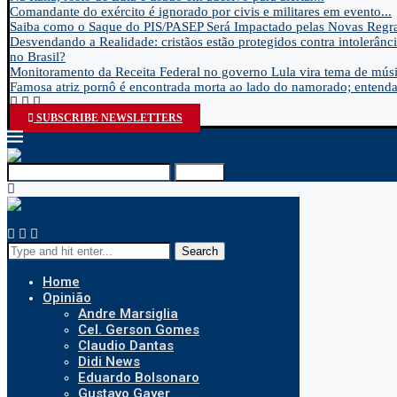
Comandante do exército é ignorado por civis e militares em evento...
Saiba como o Saque do PIS/PASEP Será Impactado pelas Novas Regra
Desvendando a Realidade: cristãos estão protegidos contra intolerânci
no Brasil?
Monitoramento da Receita Federal no governo Lula vira tema de músic
Famosa atriz pornô é encontrada morta ao lado do namorado; entenda.
SUBSCRIBE NEWSLETTERS
Search
Search
Home
Opinião
Andre Marsiglia
Cel. Gerson Gomes
Claudio Dantas
Didi News
Eduardo Bolsonaro
Gustavo Gayer