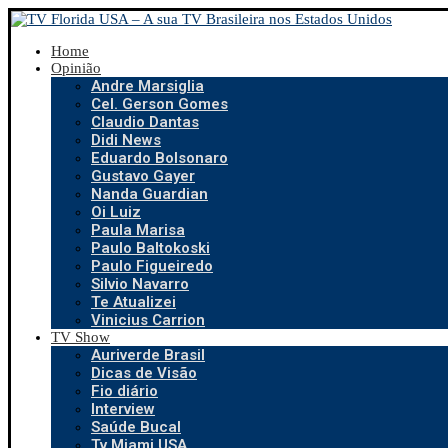
Home
Opinião
Andre Marsiglia
Cel. Gerson Gomes
Claudio Dantas
Didi News
Eduardo Bolsonaro
Gustavo Gayer
Nanda Guardian
Oi Luiz
Paula Marisa
Paulo Baltokoski
Paulo Figueiredo
Silvio Navarro
Te Atualizei
Vinicius Carrion
TV Show
Auriverde Brasil
Dicas de Visão
Fio diário
Interview
Saúde Bucal
Tv Miami USA