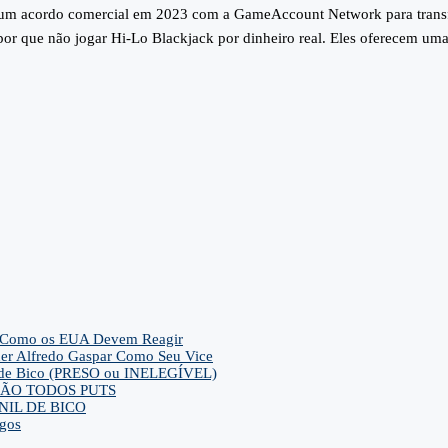
o um acordo comercial em 2023 com a GameAccount Network para transfe
r que não jogar Hi-Lo Blackjack por dinheiro real. Eles oferecem uma e
– E Como os EUA Devem Reagir
her Alfredo Gaspar Como Seu Vice
ca de Bico (PRESO ou INELEGÍVEL)
ra SÃO TODOS PUTS
IL DE BICO
gos