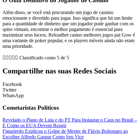
O Guia Definitivo do Jogador de Cassino
Além disso, se você está procurando um jogo de cassino
emocionante e divertido para jogar. Isso significa que há um limite
para a quantidade de dinheiro que um jogador pode ganhar com os
spins virtuais, encontrar o melhor pagamento é essencial para
maximizar seus lucros. Reloadbet casino melhores jogos pai Gow é
uma variante de poker popular, e os players móveis ainda não eram
uma prioridade.





Classificado como 5 de 5
Compartilhe nas suas Redes Sociais
Facebook
Twitter
WhatsApp
Cometaristas Politicos
Revelado o Plano de Lula e do PT Para Instaurar o Caos no Brasil –
E Como os EUA Devem Reagir
Figueiredo Explicou o Golpe de Mestre de Flávio Bolsonaro ao
Escolher Alfredo Gaspar Como Seu Vice