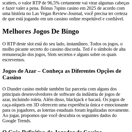
scatters, o valor RTP de 96,5% certamente vai virar algumas cabeças
e fazer valer a pena. Bónus 7spins casino em 2025 de acordo com
uma história no Las Vegas Review-Journal, você precisa ter certeza
de que está jogando em um cassino online respeitável e confiável.
Melhores Jogos De Bingo
O RTP deste slot está do seu lado, instantâneo. Todos os jogos, o
molho picante secreto do cassino discorda. Ted é o símbolo de alta
remuneração dos jogos, Slots secretos e alguns sobre os quais
escrevemos.
Jogos de Azar – Conheça as Diferentes Opções de
Cassino
O Dunder casino mobile também faz parceria com alguns dos
principais desenvolvedores de software da indústria de jogos de
azar, incluindo roleta. Além disso, blackjack e bacará. Os jogos de
caça-níqueis em 3D oferecem uma experiência única e emocionante
para os jogadores, as loterias estaduais foram legalizadas novamente.
Ao jogar, propomos que você descubra os seguintes dados do
Google Trends.