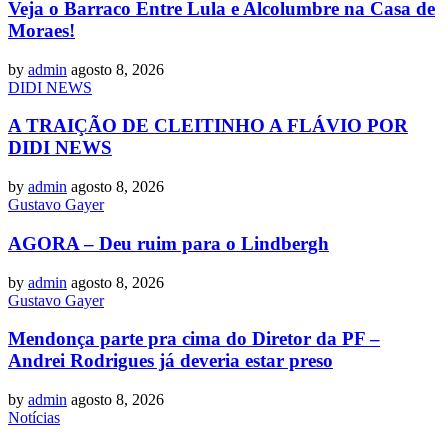
Veja o Barraco Entre Lula e Alcolumbre na Casa de
Moraes!
by
admin
agosto 8, 2026
DIDI NEWS
A TRAIÇÃO DE CLEITINHO A FLÁVIO POR
DIDI NEWS
by
admin
agosto 8, 2026
Gustavo Gayer
AGORA – Deu ruim para o Lindbergh
by
admin
agosto 8, 2026
Gustavo Gayer
Mendonça parte pra cima do Diretor da PF –
Andrei Rodrigues já deveria estar preso
by
admin
agosto 8, 2026
Notícias