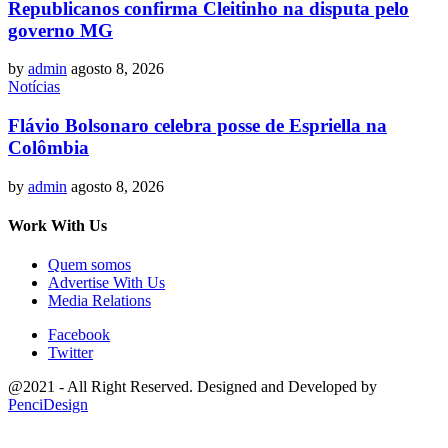
Republicanos confirma Cleitinho na disputa pelo
governo MG
by
admin
agosto 8, 2026
Notícias
Flávio Bolsonaro celebra posse de Espriella na
Colômbia
by
admin
agosto 8, 2026
Work With Us
Quem somos
Advertise With Us
Media Relations
Facebook
Twitter
@2021 - All Right Reserved. Designed and Developed by
PenciDesign