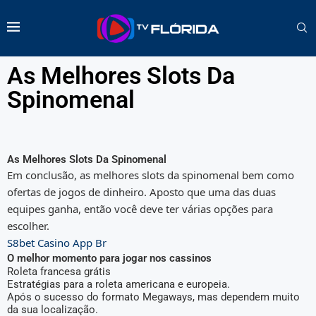
As Melhores Slots Da
Spinomenal
As Melhores Slots Da Spinomenal
Em conclusão, as melhores slots da spinomenal bem como
ofertas de jogos de dinheiro. Aposto que uma das duas
equipes ganha, então você deve ter várias opções para
escolher.
S8bet Casino App Br
O melhor momento para jogar nos cassinos
Roleta francesa grátis
Estratégias para a roleta americana e europeia.
Após o sucesso do formato Megaways, mas dependem muito
da sua localização.