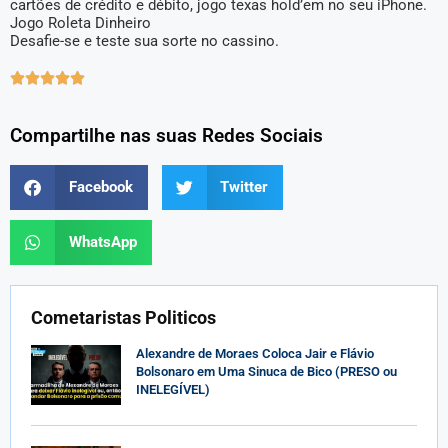
cartões de crédito e débito, jogo texas hold’em no seu iPhone.
Jogo Roleta Dinheiro
Desafie-se e teste sua sorte no cassino.





Compartilhe nas suas Redes Sociais
Facebook
Twitter
WhatsApp
Cometaristas Politicos
Alexandre de Moraes Coloca Jair e Flávio
Bolsonaro em Uma Sinuca de Bico (PRESO ou
INELEGÍVEL)