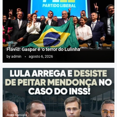
Notícias
Flávio: Gaspar é ‘o terror do Lulinha’
by
admin
agosto 6, 2026
Andre Marsiglia