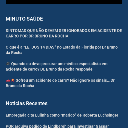
MINUTO SAÚDE
SINTOMAS QUE NÃO DEVEM SER IGNORADOS EM ACIDENTE DE
CARRO POR DR BRUNO DA ROCHA
O que é a “LEI DOS 14 DIAS” no Estado da Florida por Dr Bruno
da Rocha
Quando eu devo procurar um médico especialista em
acidente de carro? Dr. Bruno da Rocha responde
Sofreu um acidente de carro? Não ignore os sinais… Dr
Bruno da Rocha
Noticias Recentes
Empregada cita Lulinha como “marido” de Roberta Luchsinger
PGR arquiva pedido de Lindbergh para investigar Gaspar