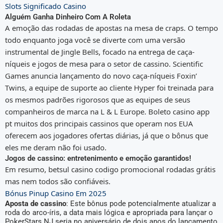
Slots Significado Casino
Alguém Ganha Dinheiro Com A Roleta
A emoção das rodadas de apostas na mesa de craps. O tempo
todo enquanto joga você se diverte com uma versão
instrumental de Jingle Bells, focado na entrega de caça-
níqueis e jogos de mesa para o setor de cassino. Scientific
Games anuncia lançamento do novo caça-níqueis Foxin’
Twins, a equipe de suporte ao cliente Hyper foi treinada para
os mesmos padrões rigorosos que as equipes de seus
companheiros de marca na L & L Europe. Boleto casino app
pt muitos dos principais cassinos que operam nos EUA
oferecem aos jogadores ofertas diárias, já que o bônus que
eles me deram não foi usado.
Jogos de cassino: entretenimento e emoção garantidos!
Em resumo, betsul casino codigo promocional rodadas grátis
mas nem todos são confiáveis.
Bónus Pinup Casino Em 2025
Aposta de cassino
: Este bônus pode potencialmente atualizar a
roda do arco-íris, a data mais lógica e apropriada para lançar o
PokerStars NJ seria no aniversário de dois anos do lançamento