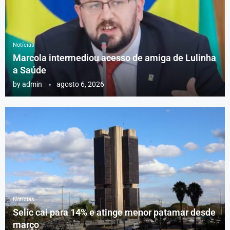
Notícias
Marcola intermediou acesso de amiga de Lulinha
a Saúde
by
admin
agosto 6, 2026
Notícias
Selic cai para 14% e atinge menor patamar desde
março