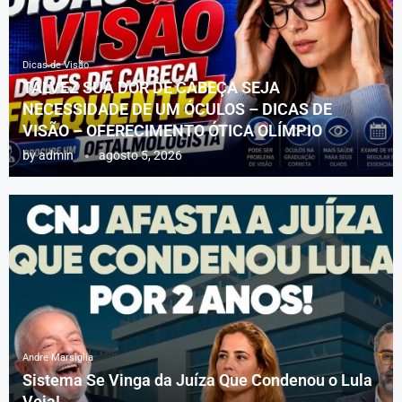
Dicas de Visão
TALVEZ SUA DOR DE CABEÇA SEJA
NECESSIDADE DE UM ÓCULOS – DICAS DE
VISÃO – OFERECIMENTO ÓTICA OLÍMPIO
by
admin
agosto 5, 2026
Andre Marsiglia
Sistema Se Vinga da Juíza Que Condenou o Lula
Veja!