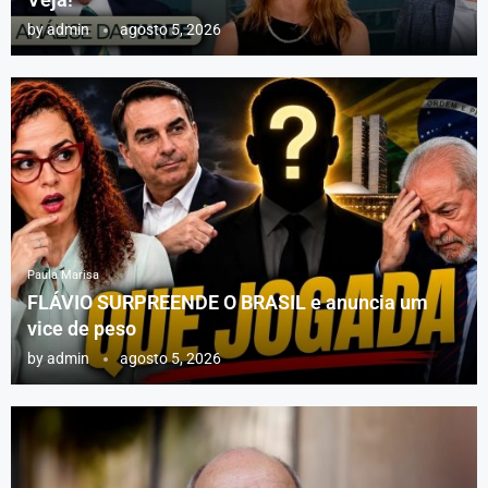
by
admin
agosto 5, 2026
Paula Marisa
FLÁVIO SURPREENDE O BRASIL e anuncia um
vice de peso
by
admin
agosto 5, 2026