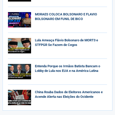
MORAES COLOCA BOLSONARO E FLAVIO
BOLSONARO EM FUNIL DE BICO
Lula Ameaça Flávio Bolsonaro de MORT3 e
STFPGR Se Fazem de Cegos
Entenda Porque os Irmãos Batista Bancam o
Lobby de Lula nos EUA e na América Latina
China Rouba Dados de Eleitores Americanos e
Acende Alerta nas Eleições do Ocidente