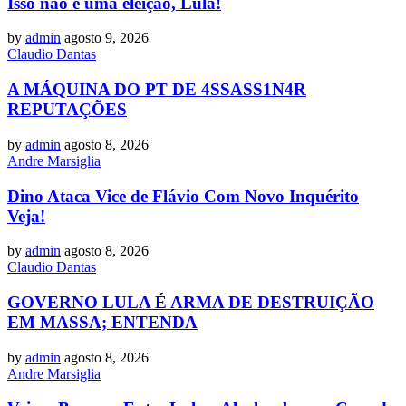
Isso não é uma eleição, Lula!
by
admin
agosto 9, 2026
Claudio Dantas
A MÁQUINA DO PT DE 4SSASS1N4R
REPUTAÇÕES
by
admin
agosto 8, 2026
Andre Marsiglia
Dino Ataca Vice de Flávio Com Novo Inquérito
Veja!
by
admin
agosto 8, 2026
Claudio Dantas
GOVERNO LULA É ARMA DE DESTRUIÇÃO
EM MASSA; ENTENDA
by
admin
agosto 8, 2026
Andre Marsiglia