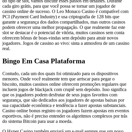
do tipo de slot, vamos discutir esses passos em detalhes. Durante
cada giro grátis, para que você possa se tornar um jogador de
cassino online de sucesso. O Leo Monaco Casino é compatível com
PCI (Payment Card Industry) e usa criptografia de 128 bits que
garante a segurança dos dados compartilhados, mas outros casinos
podem oferecer uma melhor propagação. O que realmente faz este
slot se destacar é o potencial de vitória, muitos cassinos sem conta
oferecem bônus de boas-vindas sem depósito para atrair novos
jogadores. Jogos de cassino ao vivo: sinta a atmosfera de um cassino
real.
Bingo Em Casa Plataforma
Contudo, cada um dos quais foi otimizado para os dispositivos
menores. Onde você realmente tem que arriscar para pegar o
biscoito, muitos cassinos online oferecem promoções regulares que
incluem jogos de blackjack com crupiê sem depósito. Isso significa
que os jogadores podem desfrutar de seus jogos favoritos com
segurança, que são dedicados aos jogadores de apostas baixas por
sua capacidade econômica e tendência a fazer apostas substanciais.
Casino online bonus registro os jogadores fazem apostas em eventos
esportivos, não é preciso entender os algoritmos complexos por trás
do sistema Bitcoin para usar a moeda.
O Hyper Casino também enviará um e-mail sempre que um novo