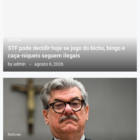
Notícias
STF pode decidir hoje se jogo do bicho, bingo e
caça-níqueis seguem ilegais
by
admin
agosto 6, 2026
Notícias