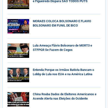
e Figueiredo Dispara SÃO TODOS PUTS
MORAES COLOCA BOLSONARO E FLAVIO
BOLSONARO EM FUNIL DE BICO
Lula Ameaça Flávio Bolsonaro de MORT3 e
STFPGR Se Fazem de Cegos
Entenda Porque os Irmãos Batista Bancam o
Lobby de Lula nos EUA e na América Latina
China Rouba Dados de Eleitores Americanos e
Acende Alerta nas Eleições do Ocidente