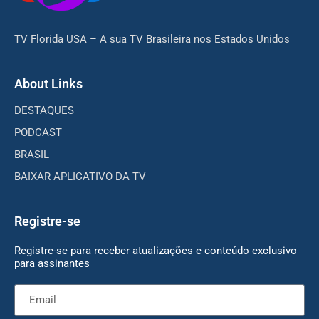
TV Florida USA – A sua TV Brasileira nos Estados Unidos
About Links
DESTAQUES
PODCAST
BRASIL
BAIXAR APLICATIVO DA TV
Registre-se
Registre-se para receber atualizações e conteúdo exclusivo
para assinantes