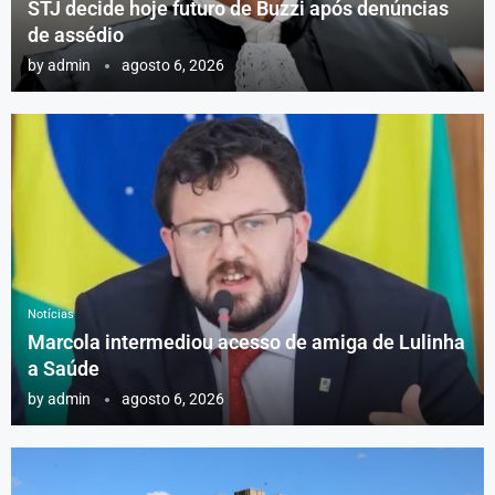
STJ decide hoje futuro de Buzzi após denúncias
de assédio
by
admin
agosto 6, 2026
Notícias
Marcola intermediou acesso de amiga de Lulinha
a Saúde
by
admin
agosto 6, 2026