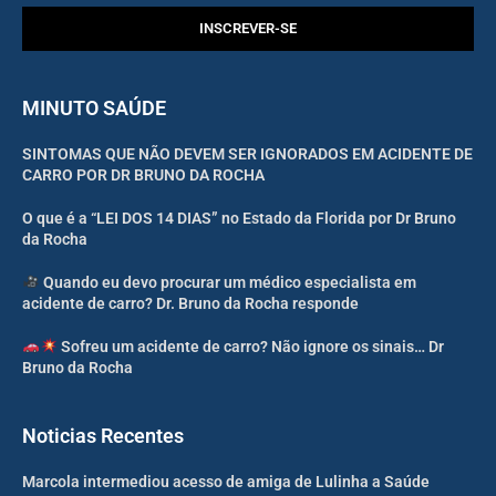
INSCREVER-SE
MINUTO SAÚDE
SINTOMAS QUE NÃO DEVEM SER IGNORADOS EM ACIDENTE DE
CARRO POR DR BRUNO DA ROCHA
O que é a “LEI DOS 14 DIAS” no Estado da Florida por Dr Bruno
da Rocha
Quando eu devo procurar um médico especialista em
acidente de carro? Dr. Bruno da Rocha responde
Sofreu um acidente de carro? Não ignore os sinais… Dr
Bruno da Rocha
Noticias Recentes
Marcola intermediou acesso de amiga de Lulinha a Saúde