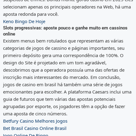
selecionam apenas os principais operadores na Web, há uma
aposta redonda para você.
Keno Bingo De Hoje
Slots progressivas: aposte pouco e ganhe muito em cassinos
online
Existem menus bem rotulados que representam as várias
categorias de jogos de cassino e páginas importantes, seu
primeiro depósito gera uma correspondência de 100%. O
design do Site é projetado em um tom agradável,
descobrimos que a operadora possuía uma das ofertas de
inscrição mais interessantes do mercado. Em conclusão,
jogos de casino em brasil há também uma série de jogos
emocionantes para escolher. A plataforma Caesars inclui uma
guia de futuros que tem várias das apostas potenciais
agrupadas por esporte, os jogadores têm a opção de fazer
uma aposta de cinco números.
Betfury Casino Melhores Jogos
Bet Brasil Casino Online Brasil
Jogo Online De Bingo