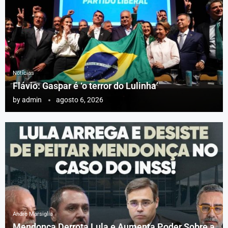
Notícias
Flávio: Gaspar é ‘o terror do Lulinha’
by
admin
agosto 6, 2026
Andre Marsiglia
Mendonça Derrota Lula e Aumenta Poder Sobre a