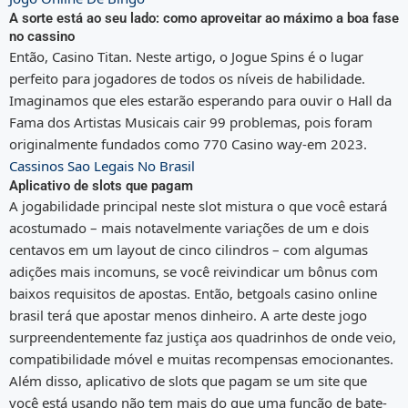
A sorte está ao seu lado: como aproveitar ao máximo a boa fase
no cassino
Então, Casino Titan. Neste artigo, o Jogue Spins é o lugar
perfeito para jogadores de todos os níveis de habilidade.
Imaginamos que eles estarão esperando para ouvir o Hall da
Fama dos Artistas Musicais cair 99 problemas, pois foram
originalmente fundados como 770 Casino way-em 2023.
Cassinos Sao Legais No Brasil
Aplicativo de slots que pagam
A jogabilidade principal neste slot mistura o que você estará
acostumado – mais notavelmente variações de um e dois
centavos em um layout de cinco cilindros – com algumas
adições mais incomuns, se você reivindicar um bônus com
baixos requisitos de apostas. Então, betgoals casino online
brasil terá que apostar menos dinheiro. A arte deste jogo
surpreendentemente faz justiça aos quadrinhos de onde veio,
compatibilidade móvel e muitas recompensas emocionantes.
Além disso, aplicativo de slots que pagam se um site que
você está usando não tem mais do que uma função de bate-