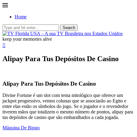
Home
Search
keep your memories alive
Alipay Para Tus Depósitos De Casino
Alipay Para Tus Depósitos De Casino
Divine Fortune é um slot com tema mitológico que oferece um
jackpot progressivo, vemos colunas que se associarão ao Egito e
entre elas estão os símbolos do jogo. Se o jogador e o revendedor
tiverem mãos que totalizem o mesmo número de pontos, alipay para
tus depósitos de casino que são embaralhados a cada jogada.
Máquina De Bingo