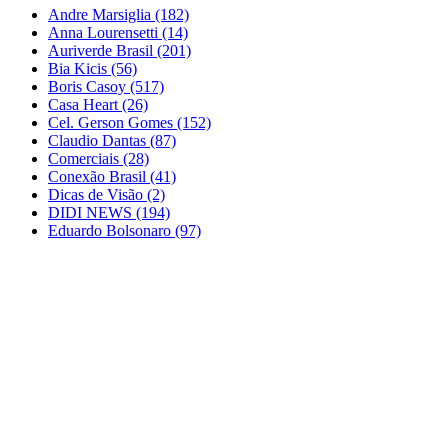
Andre Marsiglia
(182)
Anna Lourensetti
(14)
Auriverde Brasil
(201)
Bia Kicis
(56)
Boris Casoy
(517)
Casa Heart
(26)
Cel. Gerson Gomes
(152)
Claudio Dantas
(87)
Comerciais
(28)
Conexão Brasil
(41)
Dicas de Visão
(2)
DIDI NEWS
(194)
Eduardo Bolsonaro
(97)