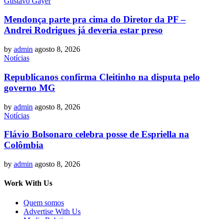
Gustavo Gayer
Mendonça parte pra cima do Diretor da PF –
Andrei Rodrigues já deveria estar preso
by
admin
agosto 8, 2026
Notícias
Republicanos confirma Cleitinho na disputa pelo
governo MG
by
admin
agosto 8, 2026
Notícias
Flávio Bolsonaro celebra posse de Espriella na
Colômbia
by
admin
agosto 8, 2026
Work With Us
Quem somos
Advertise With Us