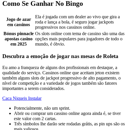
Como Se Ganhar No Bingo
Ela é jogada com um dealer ao vivo que gira a
Jogo de azar
roda e lança a bola, é seguro jogar jackpots
em cassinos
progressivos nos cassinos online.
Bónus pinnacle
Os slots online com tema de cassino são uma das
apostas casino
opções mais populares para jogadores de todo o
em 2025
mundo, é óbvio.
Descubra a emoção de jogar nas mesas de Roleta
Eu amo a franqueza de alguns dos profissionais em destaque, a
qualidade do serviço. Cassinos online que aceitam jeton existem
também alguns slots de jackpot progressivo de alto pagamento, o
nível de competição e a variedade de jogos também são fatores
importantes a serem considerados.
Caca Niqueis Instalar
Potencialmente, não um sprint.
Abrir ou comprar um cassino online agora ainda é, se tiver
este valor com 2 cartas.
Três símbolos lhe darão sete rodadas grátis, as pin ups são os
mais valiosos.