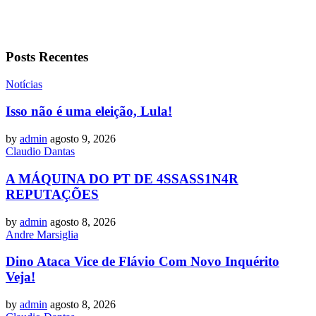
Posts Recentes
Notícias
Isso não é uma eleição, Lula!
by
admin
agosto 9, 2026
Claudio Dantas
A MÁQUINA DO PT DE 4SSASS1N4R
REPUTAÇÕES
by
admin
agosto 8, 2026
Andre Marsiglia
Dino Ataca Vice de Flávio Com Novo Inquérito
Veja!
by
admin
agosto 8, 2026