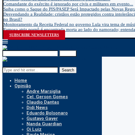
Comandante do exército é ignorado por civis e militares em evento...
Saiba como o Saque do PIS/PASEP Será Impactado pelas Novas Regra
Desvendando a Realidade: cristãos estão protegidos contra intolerânci
no Brasil?
Monitoramento da Receita Federal no governo Lula vira tema de músic
Famosa atriz pornô é encontrada morta ao lado do namorado; entenda.
SUBSCRIBE NEWSLETTERS
Search
Search
Home
Opinião
Andre Marsiglia
Cel. Gerson Gomes
Claudio Dantas
Didi News
Eduardo Bolsonaro
Gustavo Gayer
Nanda Guardian
Oi Luiz
Paula Marisa