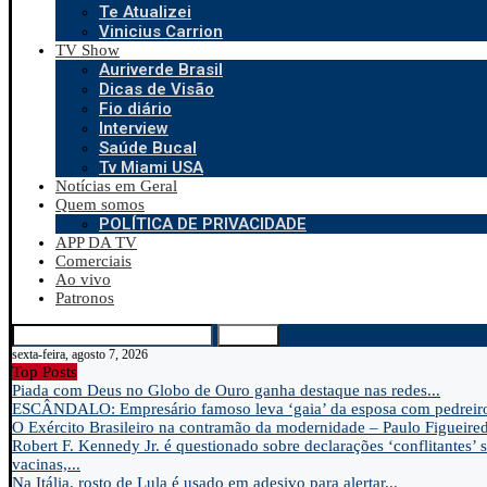
Te Atualizei
Vinicius Carrion
TV Show
Auriverde Brasil
Dicas de Visão
Fio diário
Interview
Saúde Bucal
Tv Miami USA
Notícias em Geral
Quem somos
POLÍTICA DE PRIVACIDADE
APP DA TV
Comerciais
Ao vivo
Patronos
Search
sexta-feira, agosto 7, 2026
Top Posts
Piada com Deus no Globo de Ouro ganha destaque nas redes...
ESCÂNDALO: Empresário famoso leva ‘gaia’ da esposa com pedreir
O Exército Brasileiro na contramão da modernidade – Paulo Figueire
Robert F. Kennedy Jr. é questionado sobre declarações ‘conflitantes’ 
vacinas,...
Na Itália, rosto de Lula é usado em adesivo para alertar...