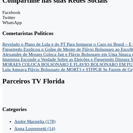
Compartilhe nas suas Redes Sociais
Facebook
Twitter
WhatsApp
Cometaristas Politicos
Revelado o Plano de Lula e do PT Para Instaurar o Caos no Brasil 
Figueiredo Explicou o Golpe de Mestre de Flávio Bolsonaro ao Escol
Alexandre de Moraes Coloca Jair e Flávio Bolsonaro em Uma Sinu
Imprensa Esconde a Verdade Sobre as Eleições e Figueiredo Dispa
MORAES COLOCA BOLSONARO E FLAVIO BOLSONARO EM FUN
Lula Ameaça Flávio Bolsonaro de MORT3 e STFPGR Se Fazem de Ce
Parceiros TV Florida
Categories
Andre Marsiglia
(178)
Anna Lourensetti
(14)