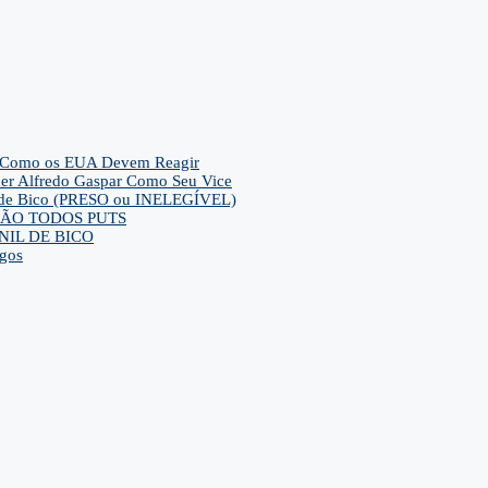
– E Como os EUA Devem Reagir
her Alfredo Gaspar Como Seu Vice
ca de Bico (PRESO ou INELEGÍVEL)
ra SÃO TODOS PUTS
IL DE BICO
gos