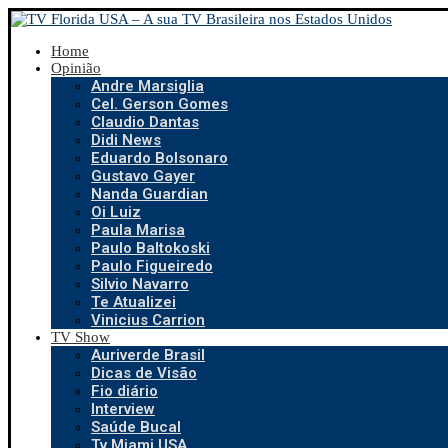
Home
Opinião
Andre Marsiglia
Cel. Gerson Gomes
Claudio Dantas
Didi News
Eduardo Bolsonaro
Gustavo Gayer
Nanda Guardian
Oi Luiz
Paula Marisa
Paulo Baltokoski
Paulo Figueiredo
Silvio Navarro
Te Atualizei
Vinicius Carrion
TV Show
Auriverde Brasil
Dicas de Visão
Fio diário
Interview
Saúde Bucal
Tv Miami USA