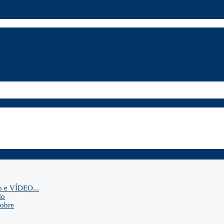
o e VÍDEO...
do
sobre