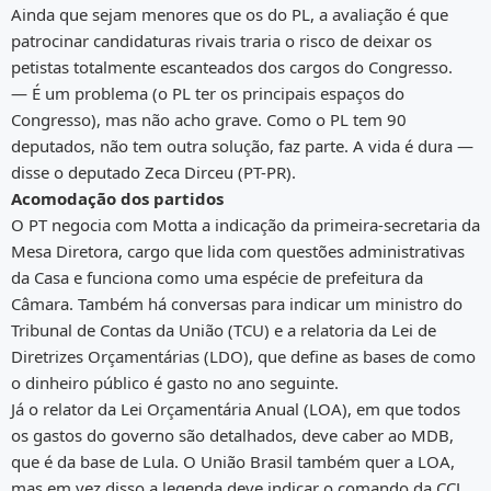
Ainda que sejam menores que os do PL, a avaliação é que
patrocinar candidaturas rivais traria o risco de deixar os
petistas totalmente escanteados dos cargos do Congresso.
— É um problema (o PL ter os principais espaços do
Congresso), mas não acho grave. Como o PL tem 90
deputados, não tem outra solução, faz parte. A vida é dura —
disse o deputado Zeca Dirceu (PT-PR).
Acomodação dos partidos
O PT negocia com Motta a indicação da primeira-secretaria da
Mesa Diretora, cargo que lida com questões administrativas
da Casa e funciona como uma espécie de prefeitura da
Câmara. Também há conversas para indicar um ministro do
Tribunal de Contas da União (TCU) e a relatoria da Lei de
Diretrizes Orçamentárias (LDO), que define as bases de como
o dinheiro público é gasto no ano seguinte.
Já o relator da Lei Orçamentária Anual (LOA), em que todos
os gastos do governo são detalhados, deve caber ao MDB,
que é da base de Lula. O União Brasil também quer a LOA,
mas em vez disso a legenda deve indicar o comando da CCJ