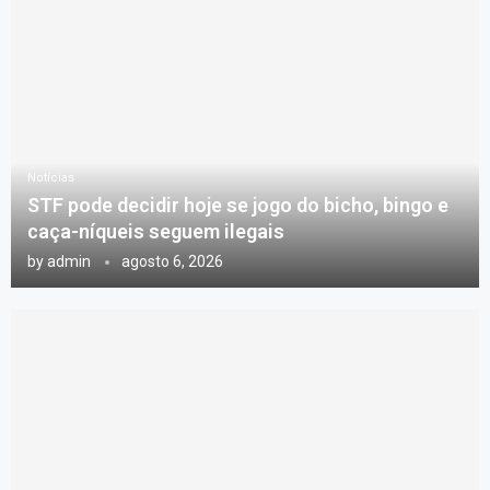
Notícias
STF pode decidir hoje se jogo do bicho, bingo e
caça-níqueis seguem ilegais
by
admin
agosto 6, 2026