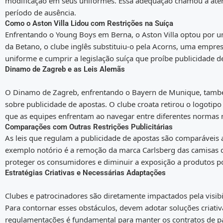
modificação em seus uniformes. Essa adequação chamou a aten
período de ausência.
Como o Aston Villa Lidou com Restrições na Suíça
Enfrentando o Young Boys em Berna, o Aston Villa optou por u
da Betano, o clube inglês substituiu-o pela Acorns, uma empre
uniforme e cumprir a legislação suíça que proíbe publicidade d
Dinamo de Zagreb e as Leis Alemãs
O Dinamo de Zagreb, enfrentando o Bayern de Munique, também 
sobre publicidade de apostas. O clube croata retirou o logotip
que as equipes enfrentam ao navegar entre diferentes normas 
Comparações com Outras Restrições Publicitárias
As leis que regulam a publicidade de apostas são comparáveis 
exemplo notório é a remoção da marca Carlsberg das camisas d
proteger os consumidores e diminuir a exposição a produtos po
Estratégias Criativas e Necessárias Adaptações
Clubes e patrocinadores são diretamente impactados pela visibi
Para contornar esses obstáculos, devem adotar soluções criativa
regulamentações é fundamental para manter os contratos de pat