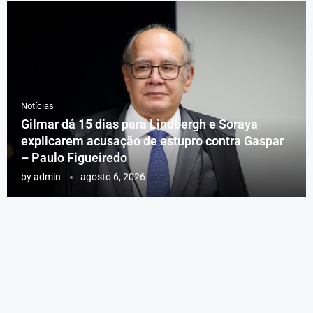
Notícias
Gilmar dá 15 dias para Lindbergh e Soraya
explicarem acusação de estupro contra Gaspar
– Paulo Figueiredo
by
admin
agosto 6, 2026