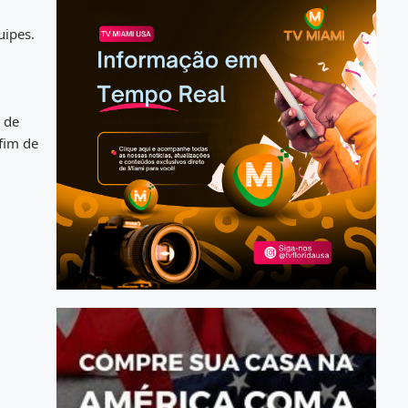
uipes.
 de
fim de