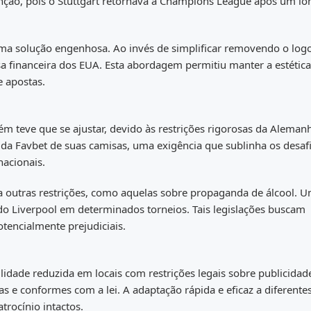
ção, pois o Stuttgart retornava à Champions League após um lo
ma solução engenhosa. Ao invés de simplificar removendo o log
sa financeira dos EUA. Esta abordagem permitiu manter a estétic
e apostas.
teve que se ajustar, devido às restrições rigorosas da Aleman
o da Favbet de suas camisas, uma exigência que sublinha os desaf
nacionais.
a outras restrições, como aquelas sobre propaganda de álcool. 
o Liverpool em determinados torneios. Tais legislações buscam
tencialmente prejudiciais.
lidade reduzida em locais com restrições legais sobre publicidad
s e conformes com a lei. A adaptação rápida e eficaz a diferente
rocínio intactos.