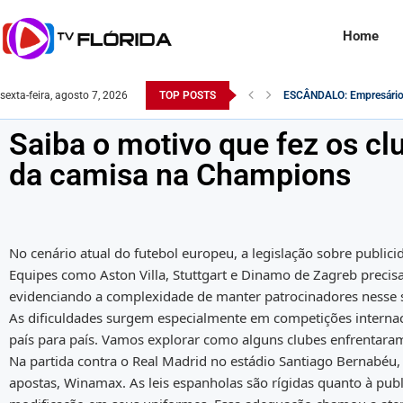
Home
sexta-feira, agosto 7, 2026
TOP POSTS
O Exército Brasileiro n
Robert F. Kennedy Jr. é q
Na Itália, rosto de Lula é
Comandante do exército é
Saiba como o Saque do P
Desvendando a Realidade: 
Monitoramento da Receita
Famosa atriz pornô é en
Saiba o motivo que fez os cl
da camisa na Champions
No cenário atual do futebol europeu, a legislação sobre public
Equipes como Aston Villa, Stuttgart e Dinamo de Zagreb precisa
evidenciando a complexidade de manter patrocinadores nesse s
As dificuldades surgem especialmente em competições interna
país para país. Vamos explorar como alguns clubes enfrentar
Na partida contra o Real Madrid no estádio Santiago Bernabéu, 
apostas, Winamax. As leis espanholas são rígidas quanto à publ