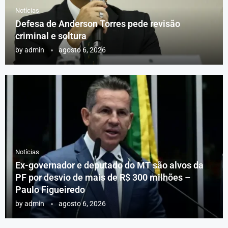
Notícias
Defesa de Anderson Torres pede revisão
criminal e soltura
by
admin
agosto 6, 2026
Notícias
Ex-governador e deputado do MT são alvos da
PF por desvio de mais de R$ 300 milhões –
Paulo Figueiredo
by
admin
agosto 6, 2026