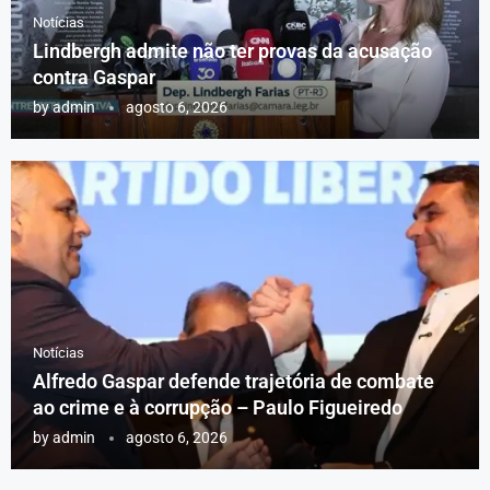
Notícias
Lindbergh admite não ter provas da acusação
contra Gaspar
by
admin
agosto 6, 2026
Notícias
Alfredo Gaspar defende trajetória de combate
ao crime e à corrupção – Paulo Figueiredo
by
admin
agosto 6, 2026