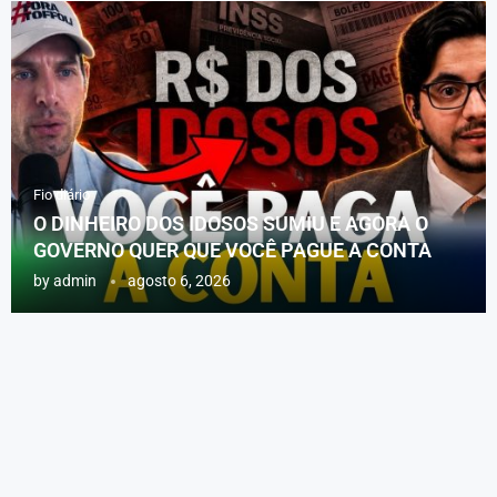
Fio diário
O DINHEIRO DOS IDOSOS SUMIU E AGORA O
GOVERNO QUER QUE VOCÊ PAGUE A CONTA
by
admin
agosto 6, 2026