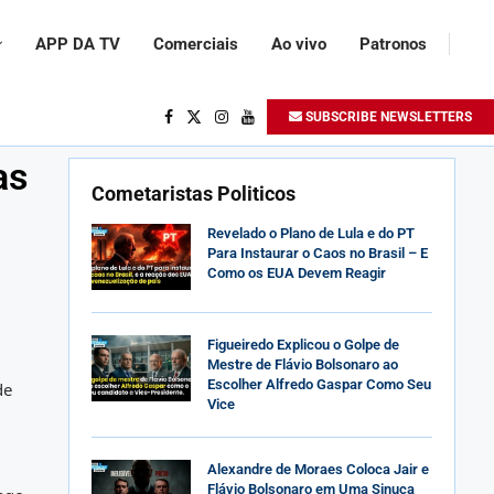
APP DA TV
Comerciais
Ao vivo
Patronos
SUBSCRIBE NEWSLETTERS
as
Cometaristas Politicos
Revelado o Plano de Lula e do PT
Para Instaurar o Caos no Brasil – E
Como os EUA Devem Reagir
Figueiredo Explicou o Golpe de
Mestre de Flávio Bolsonaro ao
Escolher Alfredo Gaspar Como Seu
de
Vice
Alexandre de Moraes Coloca Jair e
Flávio Bolsonaro em Uma Sinuca