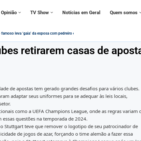
Opinião
TV Show
Notícias em Geral
Quem somos
a contramão da modernidade – Paulo Figueiredo
uestionado sobre declarações ‘conflitantes’ sobre vacinas,...
 usado em adesivo para alertar...
 ignorado por civis e militares em evento...
IS/PASEP Será Impactado pelas Novas Regras...
cristãos estão protegidos contra intolerância religiosa no Brasil?
 Federal no governo Lula vira tema de música:...
contrada morta ao lado do namorado; entenda...
ubes retirarem casas de apost
idade de apostas tem gerado grandes desafios para vários clubes.
ram adaptar seus uniformes para se adequar às leis locais,
etor.
cionais como a UEFA Champions League, onde as regras variam 
am essas questões na temporada de 2024.
o Stuttgart teve que remover o logotipo de seu patrocinador de
icidade de jogos de azar, forçando o time alemão a fazer essa