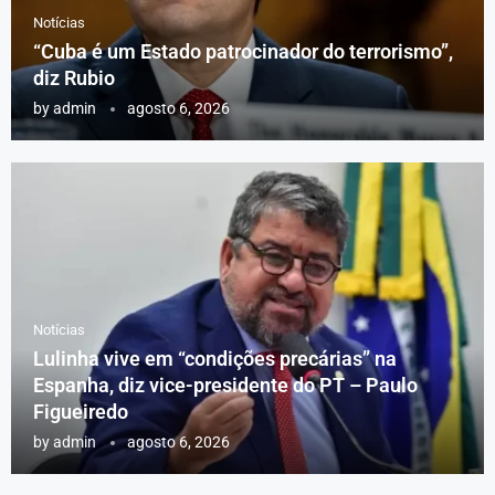
Notícias
“Cuba é um Estado patrocinador do terrorismo”,
diz Rubio
by
admin
agosto 6, 2026
Notícias
Lulinha vive em “condições precárias” na
Espanha, diz vice-presidente do PT – Paulo
Figueiredo
by
admin
agosto 6, 2026