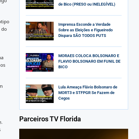
ngo
de Bico (PRESO ou INELEGÍVEL)
otipo
Imprensa Esconde a Verdade
a do
Sobre as Eleições e Figueiredo
Dispara SÃO TODOS PUTS
MORAES COLOCA BOLSONARO E
ha
FLAVIO BOLSONARO EM FUNIL DE
ios
BICO
Um
Lula Ameaça Flávio Bolsonaro de
MORT3 e STFPGR Se Fazem de
Cegos
Parceiros TV Florida
e.
s