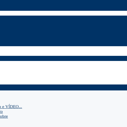
o e VÍDEO...
do
sobre