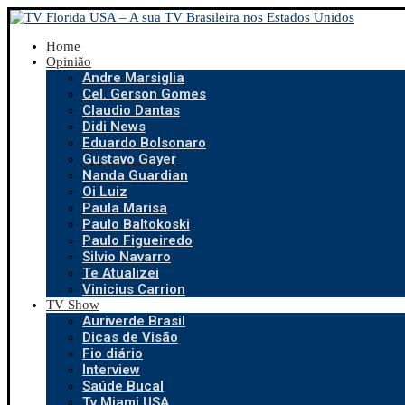
Home
Opinião
Andre Marsiglia
Cel. Gerson Gomes
Claudio Dantas
Didi News
Eduardo Bolsonaro
Gustavo Gayer
Nanda Guardian
Oi Luiz
Paula Marisa
Paulo Baltokoski
Paulo Figueiredo
Silvio Navarro
Te Atualizei
Vinicius Carrion
TV Show
Auriverde Brasil
Dicas de Visão
Fio diário
Interview
Saúde Bucal
Tv Miami USA