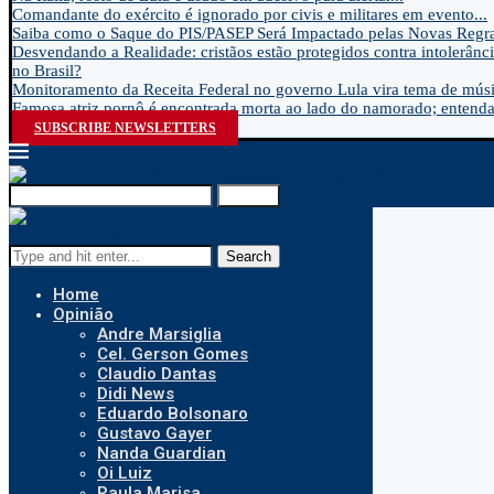
Comandante do exército é ignorado por civis e militares em evento...
Saiba como o Saque do PIS/PASEP Será Impactado pelas Novas Regra
Desvendando a Realidade: cristãos estão protegidos contra intolerânci
no Brasil?
Monitoramento da Receita Federal no governo Lula vira tema de músic
Famosa atriz pornô é encontrada morta ao lado do namorado; entenda.
SUBSCRIBE NEWSLETTERS
Search
Search
Home
Opinião
Andre Marsiglia
Cel. Gerson Gomes
Claudio Dantas
Didi News
Eduardo Bolsonaro
Gustavo Gayer
Nanda Guardian
Oi Luiz
Paula Marisa