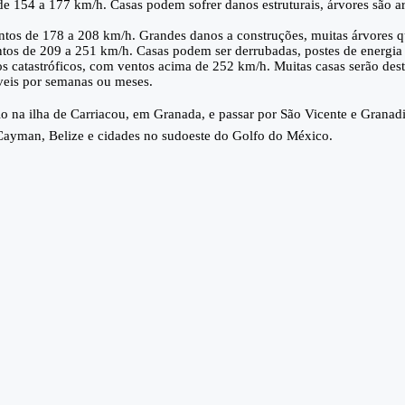
de 154 a 177 km/h. Casas podem sofrer danos estruturais, árvores são ar
ntos de 178 a 208 km/h. Grandes danos a construções, muitas árvores que
entos de 209 a 251 km/h. Casas podem ser derrubadas, postes de energi
nos catastróficos, com ventos acima de 252 km/h. Muitas casas serão des
áveis por semanas ou meses.
lo na ilha de Carriacou, em Granada, e passar por São Vicente e Grana
 Cayman, Belize e cidades no sudoeste do Golfo do México.