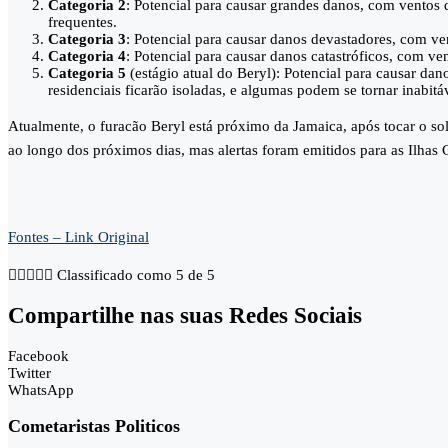
Categoria 2
: Potencial para causar grandes danos, com ventos 
frequentes.
Categoria 3
: Potencial para causar danos devastadores, com ve
Categoria 4
: Potencial para causar danos catastróficos, com v
Categoria 5
(estágio atual do Beryl): Potencial para causar da
residenciais ficarão isoladas, e algumas podem se tornar inabit
Atualmente, o furacão Beryl está próximo da Jamaica, após tocar o so
ao longo dos próximos dias, mas alertas foram emitidos para as Ilhas
Fontes – Link Original





Classificado como 5 de 5
Compartilhe nas suas Redes Sociais
Facebook
Twitter
WhatsApp
Cometaristas Politicos