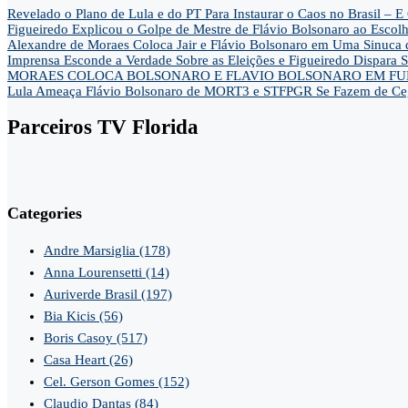
Revelado o Plano de Lula e do PT Para Instaurar o Caos no Brasil 
Figueiredo Explicou o Golpe de Mestre de Flávio Bolsonaro ao Escol
Alexandre de Moraes Coloca Jair e Flávio Bolsonaro em Uma Sinu
Imprensa Esconde a Verdade Sobre as Eleições e Figueiredo Dispa
MORAES COLOCA BOLSONARO E FLAVIO BOLSONARO EM FUN
Lula Ameaça Flávio Bolsonaro de MORT3 e STFPGR Se Fazem de Ce
Parceiros TV Florida
Categories
Andre Marsiglia
(178)
Anna Lourensetti
(14)
Auriverde Brasil
(197)
Bia Kicis
(56)
Boris Casoy
(517)
Casa Heart
(26)
Cel. Gerson Gomes
(152)
Claudio Dantas
(84)