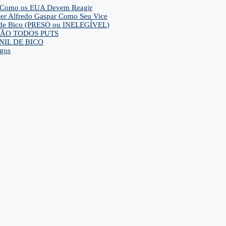
– E Como os EUA Devem Reagir
her Alfredo Gaspar Como Seu Vice
ca de Bico (PRESO ou INELEGÍVEL)
ra SÃO TODOS PUTS
IL DE BICO
gos