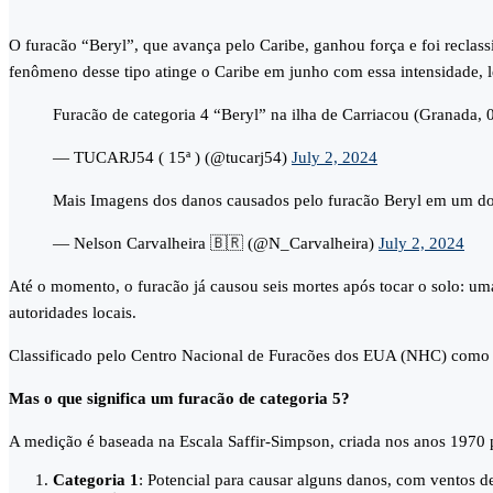
O furacão “Beryl”, que avança pelo Caribe, ganhou força e foi reclas
fenômeno desse tipo atinge o Caribe em junho com essa intensidade, 
Furacão de categoria 4 “Beryl” na ilha de Carriacou (Granada,
— TUCARJ54 ( 15ª ) (@tucarj54)
July 2, 2024
Mais Imagens dos danos causados ​​pelo furacão Beryl em um d
— Nelson Carvalheira 🇧🇷 (@N_Carvalheira)
July 2, 2024
Até o momento, o furacão já causou seis mortes após tocar o solo: u
autoridades locais.
Classificado pelo Centro Nacional de Furacões dos EUA (NHC) como “e
Mas o que significa um furacão de categoria 5?
A medição é baseada na Escala Saffir-Simpson, criada nos anos 1970 
Categoria 1
: Potencial para causar alguns danos, com ventos de