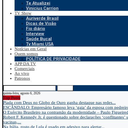
Te Atualizei
Vinicius Carrion
TV Show
Auriverde Brasil
Dicas de Visão
Fio diário
Interview
Saúde Bucal
Tv Miami USA
Notícias em Geral
Quem somos
POLÍTICA DE PRIVACIDADE
APP DA TV
Comerciais
Ao vivo
Patronos
Search
quinta-feira, agosto 6, 2026
Top Posts
Piada com Deus no Globo de Ouro ganha destaque nas redes...
ESCÂNDALO: Empresário famoso leva ‘gaia’ da esposa com pedreir
O Exército Brasileiro na contramão da modernidade – Paulo Figueire
Robert F. Kennedy Jr. é questionado sobre declarações ‘conflitantes’ 
vacinas,...
Na Itália, rosto de Lula é usado em adesivo para alertar...