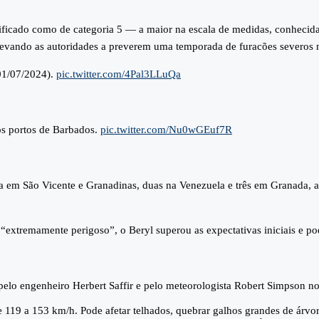
sificado como de categoria 5 — a maior na escala de medidas, conhecid
levando as autoridades a preverem uma temporada de furacões severos n
 01/07/2024).
pic.twitter.com/4Pal3LLuQa
os portos de Barbados.
pic.twitter.com/Nu0wGEuf7R
ma em São Vicente e Granadinas, duas na Venezuela e três em Granada, 
xtremamente perigoso”, o Beryl superou as expectativas iniciais e pod
pelo engenheiro Herbert Saffir e pelo meteorologista Robert Simpson n
 119 a 153 km/h. Pode afetar telhados, quebrar galhos grandes de árvore