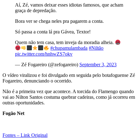
Aí, Zé, vamos deixar esses idiotas famosos, que acham
graça de depredação.
Bora ver se chega neles pra pagarem a conta.
Só passa a conta lá pra Gávea, Textor!
Quem não tem casa, tem inveja da moradia alheia.
#chupamulambada
#Niltão
pic.twitter.com/hnhwZS7okv
— Zé Fogareiro (@zefogareiro)
September 3, 2023
O vídeo viralizou e foi divulgado em seguida pelo botafoguense Zé
Fogareiro, denunciando o ocorrido.
Não é a primeira vez que acontece. A torcida do Flamengo quando
vai ao Nilton Santos costuma quebrar cadeiras, como já ocorreu em
outras oportunidades.
Fogão Net
Fontes – Link Original