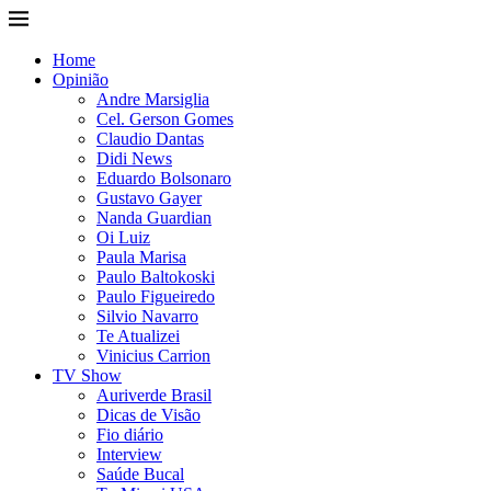
Home
Opinião
Andre Marsiglia
Cel. Gerson Gomes
Claudio Dantas
Didi News
Eduardo Bolsonaro
Gustavo Gayer
Nanda Guardian
Oi Luiz
Paula Marisa
Paulo Baltokoski
Paulo Figueiredo
Silvio Navarro
Te Atualizei
Vinicius Carrion
TV Show
Auriverde Brasil
Dicas de Visão
Fio diário
Interview
Saúde Bucal