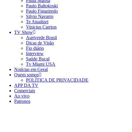
Paula Marisa
Paulo Baltokoski
Paulo Figueiredo
Silvio Navarro
Te Atualizei
Vinicius Carrion
TV Show
Auriverde Brasil
Dicas de Visão
Fio diário
Interview
Saúde Bucal
Tv Miami USA
Notícias em Geral
Quem somos
POLÍTICA DE PRIVACIDADE
APP DA TV
Comerciais
Ao vivo
Patronos