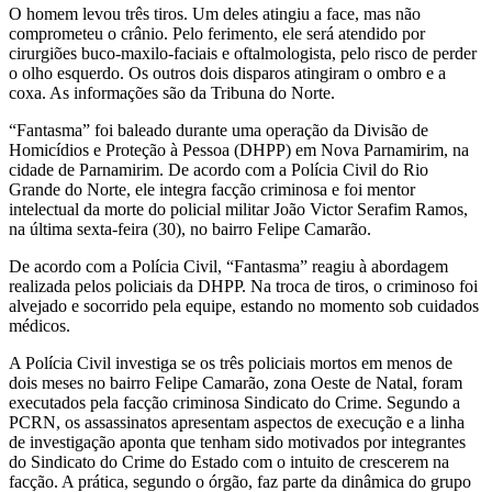
O homem levou três tiros. Um deles atingiu a face, mas não
comprometeu o crânio. Pelo ferimento, ele será atendido por
cirurgiões buco-maxilo-faciais e oftalmologista, pelo risco de perder
o olho esquerdo. Os outros dois disparos atingiram o ombro e a
coxa. As informações são da Tribuna do Norte.
“Fantasma” foi baleado durante uma operação da Divisão de
Homicídios e Proteção à Pessoa (DHPP) em Nova Parnamirim, na
cidade de Parnamirim. De acordo com a Polícia Civil do Rio
Grande do Norte, ele integra facção criminosa e foi mentor
intelectual da morte do policial militar João Victor Serafim Ramos,
na última sexta-feira (30), no bairro Felipe Camarão.
De acordo com a Polícia Civil, “Fantasma” reagiu à abordagem
realizada pelos policiais da DHPP. Na troca de tiros, o criminoso foi
alvejado e socorrido pela equipe, estando no momento sob cuidados
médicos.
A Polícia Civil investiga se os três policiais mortos em menos de
dois meses no bairro Felipe Camarão, zona Oeste de Natal, foram
executados pela facção criminosa Sindicato do Crime. Segundo a
PCRN, os assassinatos apresentam aspectos de execução e a linha
de investigação aponta que tenham sido motivados por integrantes
do Sindicato do Crime do Estado com o intuito de crescerem na
facção. A prática, segundo o órgão, faz parte da dinâmica do grupo