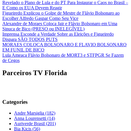
Revelado o Plano de Lula e do PT Para Instaurar o Caos no Brasil –
E Como os EUA Devem Reagir
Figueiredo Explicou o Golpe de Mestre de Flávio Bolsonaro ao
Escolher Alfredo Gaspar Como Seu Vice
Alexandre de Moraes Coloca Jair e Flávio Bolsonaro em Uma
Sinuca de Bico (PRESO ou INELEGÍVEL)
Imprensa Esconde a Verdade Sobre as Eleições e Figueiredo
Dispara SÃO TODOS PUTS
MORAES COLOCA BOLSONARO E FLAVIO BOLSONARO
EM FUNIL DE BICO
Lula Ameaça Flávio Bolsonaro de MORT3 e STFPGR Se Fazem
de Cegos
Parceiros TV Florida
Categories
Andre Marsiglia
(182)
Anna Lourensetti
(14)
Auriverde Brasil
(201)
Bia Kicis
(56)