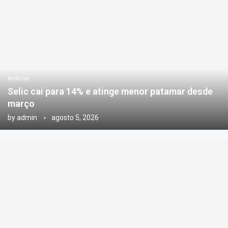
Notícias
Selic cai para 14% e atinge menor patamar desde
março
by
admin
agosto 5, 2026