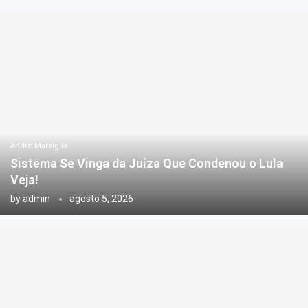
Andre Marsiglia
Sistema Se Vinga da Juíza Que Condenou o Lula
Veja!
by
admin
agosto 5, 2026