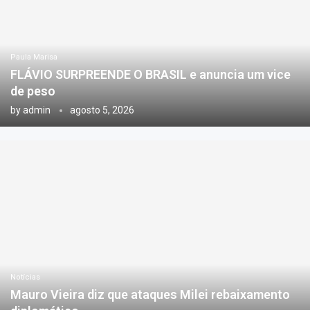
Paula Marisa
FLÁVIO SURPREENDE O BRASIL e anuncia um vice
de peso
by
admin
agosto 5, 2026
Notícias
Mauro Vieira diz que ataques Milei rebaixamento