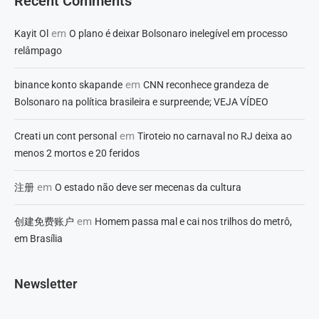
Recent Comments
em
Kayit Ol
O plano é deixar Bolsonaro inelegível em processo
relâmpago
em
binance konto skapande
CNN reconhece grandeza de
Bolsonaro na política brasileira e surpreende; VEJA VÍDEO
em
Creati un cont personal
Tiroteio no carnaval no RJ deixa ao
menos 2 mortos e 20 feridos
em
注册
O estado não deve ser mecenas da cultura
em
创建免费账户
Homem passa mal e cai nos trilhos do metrô,
em Brasília
Newsletter