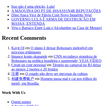
Isso não é uma eleição, Lula!
A MÁQUINA DO PT DE 4SSASS1N4R REPUTAÇÕES
Dino Ataca Vice de Flávio Com Novo Inquérito Veja!
GOVERNO LULA É ARMA DE DESTRUIÇÃO EM
MASSA; ENTENDA
Veja o Barraco Entre Lula e Alcolumbre na Casa de Moraes!
Recent Comments
Kayit Ol
em
O plano é deixar Bolsonaro inelegível em
processo relâmpago
binance konto skapande
em
CNN reconhece grandeza de
Bolsonaro na política brasileira e surpreende; VEJA VÍDEO
Creati un cont personal
em
Tiroteio no carnaval no RJ deixa
ao menos 2 mortos e 20 feridos
注册
em
O estado não deve ser mecenas da cultura
创建免费账户
em
Homem passa mal e cai nos trilhos do
metrô, em Brasília
Work With Us
Quem somos